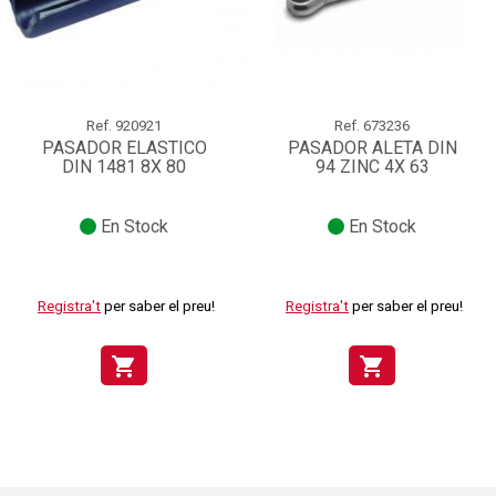
Ref.
920921
Ref.
673236
PASADOR ELASTICO
PASADOR ALETA DIN
DIN 1481 8X 80
94 ZINC 4X 63
En Stock
En Stock
Registra't
per saber el preu!
Registra't
per saber el preu!
shopping_cart
shopping_cart