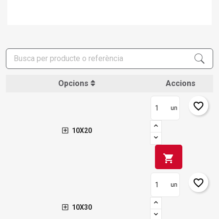
Opcions
Accions
favorite_border
un
10X20
shopping_cart
favorite_border
un
10X30