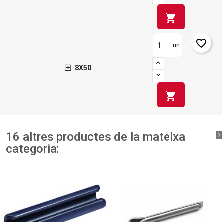
shopping_cart
favorite_border
un
8X50
shopping_cart
16 altres productes de la mateixa
categoria: