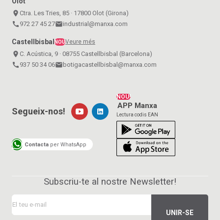
Olot
place
Ctra. Les Tries, 85 · 17800 Olot (Girona)
call
972 27 45 27
email
industrial@manxa.com
Castellbisbal
Veure més
NOU
place
C. Acústica, 9 · 08755 Castellbisbal (Barcelona)
call
937 50 34 06
email
botigacastellbisbal@manxa.com
NOU!
APP Manxa
Segueix-nos!
Lectura codis EAN
Contacta
per WhatsApp
Subscriu-te al nostre Newsletter!