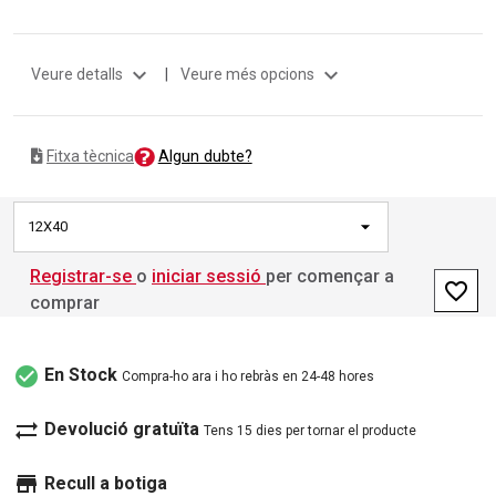
expand_more
expand_more
Veure detalls
|
Veure més opcions
Algun dubte?
Fitxa tècnica
12X40
Registrar-se
o
iniciar sessió
per començar a
favorite_border
comprar
check_circle
En Stock
Compra-ho ara i ho rebràs en 24-48 hores
sync_alt
Devolució gratuïta
Tens 15 dies per tornar el producte
store
Recull a botiga