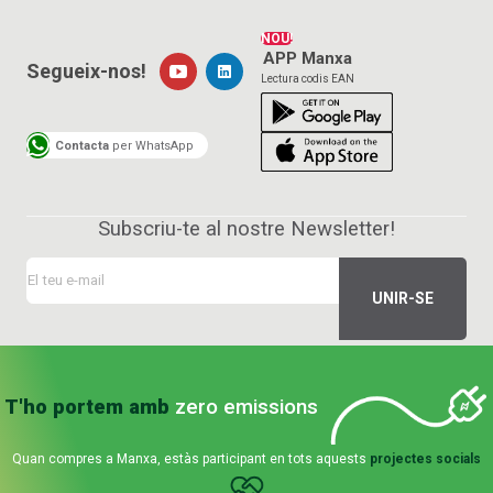
NOU!
APP Manxa
Segueix-nos!
Lectura codis EAN
Contacta
per WhatsApp
Subscriu-te al nostre Newsletter!
T'ho portem amb
zero emissions
Quan compres a Manxa, estàs participant en tots aquests
projectes socials