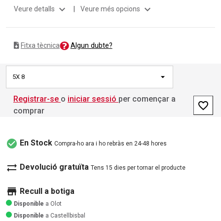
expand_more
expand_more
Veure detalls
|
Veure més opcions
Algun dubte?
Fitxa tècnica
5X 8
Registrar-se
o
iniciar sessió
per començar a
favorite_border
comprar
check_circle
En Stock
Compra-ho ara i ho rebràs en 24-48 hores
sync_alt
Devolució gratuïta
Tens 15 dies per tornar el producte
store
Recull a botiga
Disponible
a Olot
Disponible
a Castellbisbal