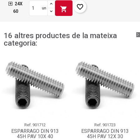
24X
favorite_border
shopping_cart
un
60
16 altres productes de la mateixa
categoria:
Ref.
901712
Ref.
901723
ESPARRAGO DIN 913
ESPARRAGO DIN 913
45H PAV 10X 40
45H PAV 12X 30