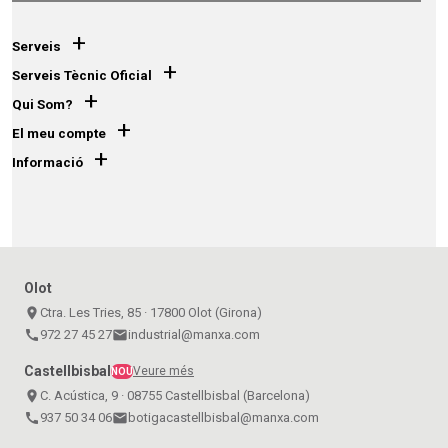
+
Serveis
+
Serveis Tècnic Oficial
+
Qui Som?
+
El meu compte
+
Informació
Olot
place
Ctra. Les Tries, 85 · 17800 Olot (Girona)
call
972 27 45 27
email
industrial@manxa.com
Castellbisbal
Veure més
NOU
place
C. Acústica, 9 · 08755 Castellbisbal (Barcelona)
call
937 50 34 06
email
botigacastellbisbal@manxa.com