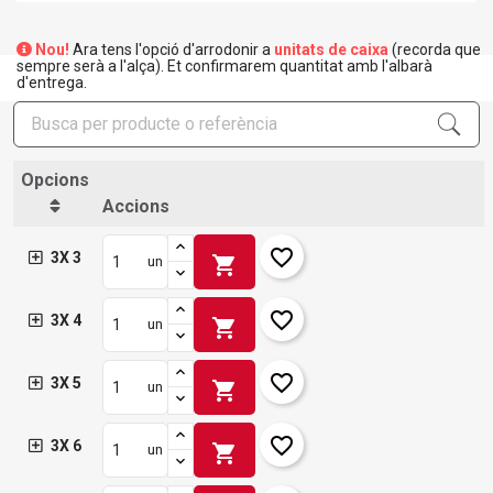
Nou!
Ara tens l'opció d'arrodonir a
unitats de caixa
(recorda que
sempre serà a l'alça). Et confirmarem quantitat amb l'albarà
d'entrega.
Opcions
Accions
favorite_border
3X 3
shopping_cart
un
favorite_border
3X 4
shopping_cart
un
favorite_border
3X 5
shopping_cart
un
favorite_border
3X 6
shopping_cart
un