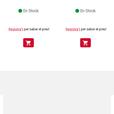
En Stock
En Stock
Registra't
per saber el preu!
Registra't
per saber el preu!
shopping_cart
shopping_cart