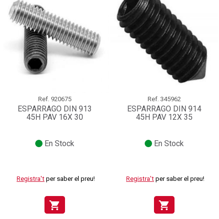
Ref.
920675
Ref.
345962
ESPARRAGO DIN 913
ESPARRAGO DIN 914
45H PAV 16X 30
45H PAV 12X 35
En Stock
En Stock
Registra't
per saber el preu!
Registra't
per saber el preu!
shopping_cart
shopping_cart