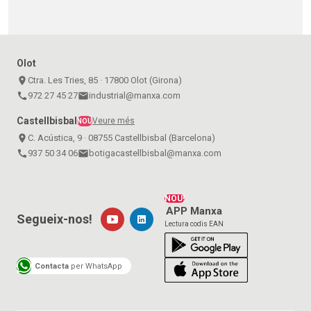
Olot
place
Ctra. Les Tries, 85 · 17800 Olot (Girona)
call
972 27 45 27
email
industrial@manxa.com
Castellbisbal
Veure més
NOU
place
C. Acústica, 9 · 08755 Castellbisbal (Barcelona)
call
937 50 34 06
email
botigacastellbisbal@manxa.com
NOU!
APP Manxa
Segueix-nos!
Lectura codis EAN
Contacta
per WhatsApp