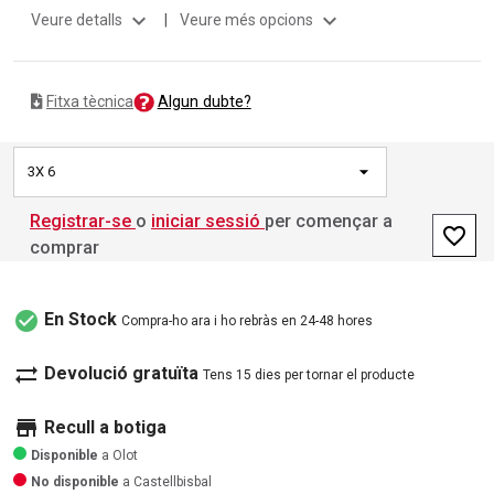
expand_more
expand_more
Veure detalls
|
Veure més opcions
Algun dubte?
Fitxa tècnica
3X 6
Registrar-se
o
iniciar sessió
per començar a
favorite_border
comprar
check_circle
En Stock
Compra-ho ara i ho rebràs en 24-48 hores
sync_alt
Devolució gratuïta
Tens 15 dies per tornar el producte
store
Recull a botiga
Disponible
a Olot
No disponible
a Castellbisbal