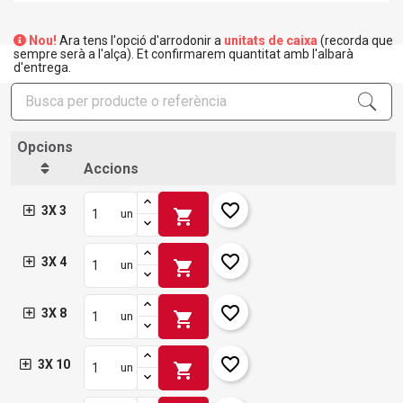
Nou!
Ara tens l'opció d'arrodonir a
unitats de caixa
(recorda que
sempre serà a l'alça). Et confirmarem quantitat amb l'albarà
d'entrega.
Opcions
Accions
favorite_border
3X 3
shopping_cart
un
favorite_border
3X 4
shopping_cart
un
favorite_border
3X 8
shopping_cart
un
favorite_border
3X 10
shopping_cart
un