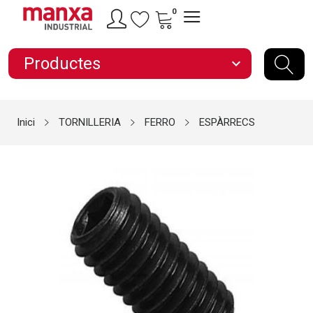
0
Productes
expand_more
Inici
TORNILLERIA
FERRO
ESPÀRRECS