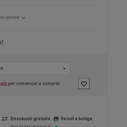
expand_more
és opcions
e?
OX
favorite_border
ssió
per començar a comprar
sync_alt
store
Devolució gratuïta
Recull a botiga
Tens 15 dies per tornar el