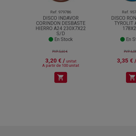
Ref.
979786
Ref.
957
DISCO INDAVOR
DISCO RO
CORINDON DESBASTE
TYROLIT 
HIERRO A24 230X7X22
178X2
S/D
En Stock
En S
PVP:5,60 €
PVP:6,0
3,20 € /
3,35 € 
unitat
A partir de 100 unitat
shopping_cart
shopping_cart