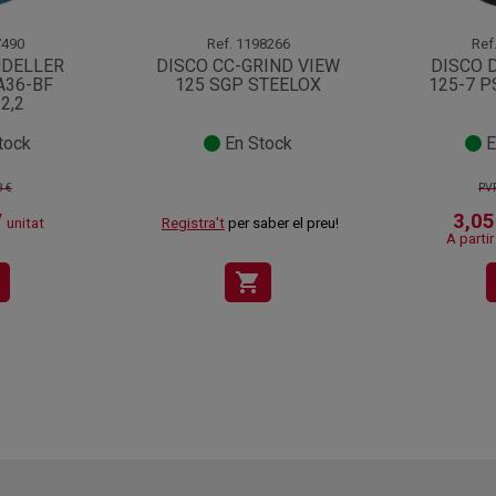
490
Ref.
1198266
Ref
NDELLER
DISCO CC-GRIND VIEW
DISCO 
A36-BF
125 SGP STEELOX
125-7 P
2,2
tock
En Stock
E
8 €
PVP
/
3,05
unitat
Registra't
per saber el preu!
A partir
shopping_cart