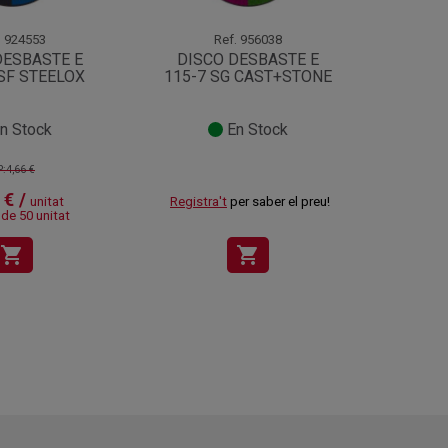
.
924553
Ref.
956038
DESBASTE E
DISCO DESBASTE E
DIS
SF STEELOX
115-7 SG CAST+STONE
CUBIT
n Stock
En Stock
:4,66 €
 € /
unitat
Registra't
per saber el preu!
Registr
 de 50 unitat
shopping_cart
shopping_cart