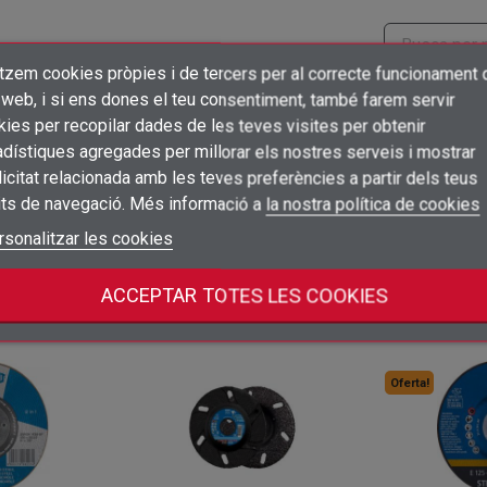
itzem cookies pròpies i de tercers per al correcte funcionament 
×
Crear una llista de desitjos
 web, i si ens dones el teu consentiment, també farem servir
Preu
Embalatge
Connectar-se
ies per recopilar dades de les teves visites per obtenir
10
dístiques agregades per millorar els nostres serveis i mostrar
Inicia sessió per veure preus
×
unidad
un
Afegir a la llista de desitjos
Nom de la llista de desitjos
icitat relacionada amb les teves preferències a partir dels teus
Cal que connecteu per a desar els productes a la vostra llista de desitjos
its de navegació. Més informació a
la nostra política de cookies
10
Inicia sessió per veure preus
unidad
un
add_circle_outline
Crear una llista nova
Connectar-se
rsonalitzar les cookies
Cancel·lar
Crear una llista de desitjos
Cancel·lar
ACCEPTAR TOTES LES COOKIES
a categoria:
Oferta!