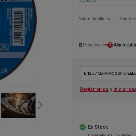
expand_more
Veure detalls
|
Veure m
Algun dubt
Fitxa tècnica
E 125-7 CERAMIC SGP STEEL
Registrar-se
o
iniciar se
check_circle
En Stock
Compra-ho ara i ho rebràs