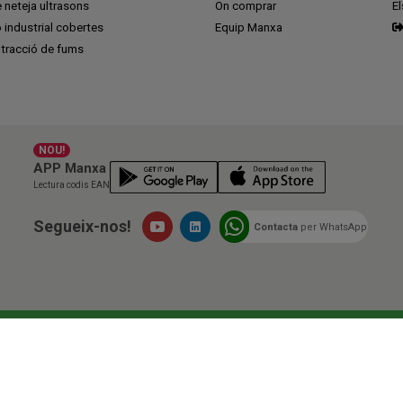
 neteja ultrasons
On comprar
E
ó industrial cobertes
Equip Manxa
tracció de fums
NOU!
APP Manxa
Lectura codis EAN
Segueix-nos!
Contacta
per WhatsApp
issions
Quan compres a Manxa, estàs participant