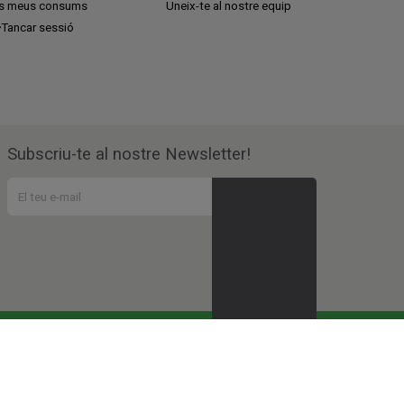
ls meus consums
Uneix-te al nostre equip
Tancar sessió
Subscriu-te al nostre Newsletter!
 en tots aquests
projectes socials