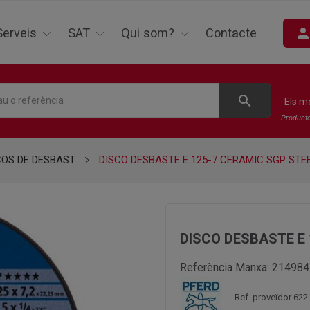
perso
Serveis
SAT
Qui som?
Contacte
search
Els m
Product
COS DE DESBAST
DISCO DESBASTE E 125-7 CERAMIC SGP STE
DISCO DESBASTE E
Referència Manxa:
214984
Ref. proveïdor 62