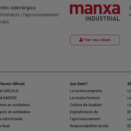
ctes siderúrgics
nsformació i l'aprovisionament
ials.
Fer-me client
Tècnic Oficial
Qui Som?
E
ial LINCOLN
La nostra empresa
L
ial KAESER
La nostra història
L
stes en soldadura
Cultura de Qualitat
L
ció en soldadura
Digitalització de
E
a robotitzada
l’aprovisionament
L
 làser
Responsabilitat social
El