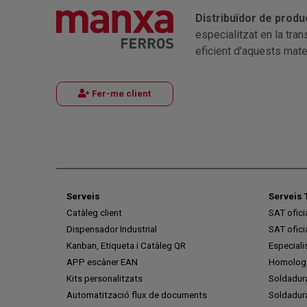
Distribuïdor de produ
especialitzat en la tra
eficient d'aquests mater
Fer-me client
Serveis
Serveis 
Catàleg client
SAT ofic
Dispensador Industrial
SAT ofic
Kanban, Etiqueta i Catàleg QR
Especiali
APP escàner EAN
Homologa
Kits personalitzats
Soldadur
Automatització flux de documents
Soldadura