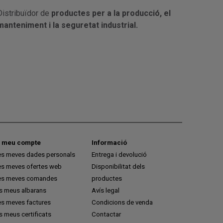
Distribuïdor de
productes per a la producció, el
manteniment i la seguretat industrial.
l meu compte
Informació
es meves dades personals
Entrega i devolució
es meves ofertes web
Disponibilitat dels
es meves comandes
productes
ls meus albarans
Avís legal
es meves factures
Condicions de venda
s meus certificats
Contactar