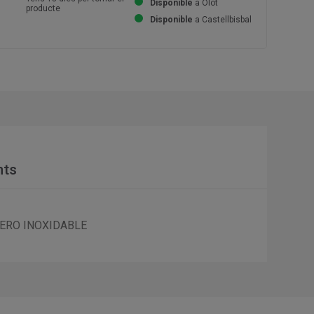
Disponible
a Olot
producte
Disponible
a Castellbisbal
nts
CERO INOXIDABLE