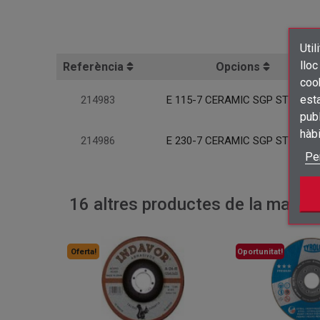
Util
lloc
Referència
Opcions
cook
esta
214983
E 115-7 CERAMIC SGP STEELOX
publ
hàb
214986
E 230-7 CERAMIC SGP STEELOX
Pe
16 altres productes de la mateix
Oferta!
Oportunitat!