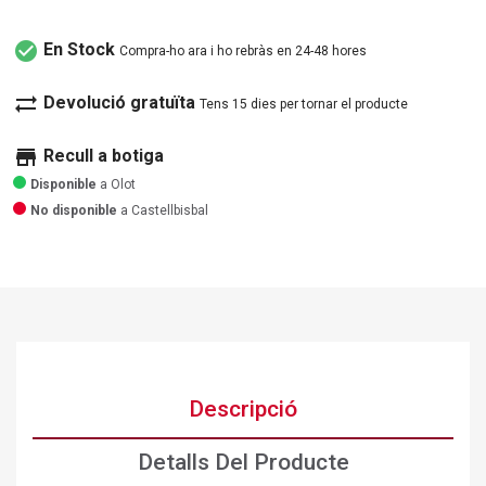
check_circle
En Stock
Compra-ho ara i ho rebràs en 24-48 hores
sync_alt
Devolució gratuïta
Tens 15 dies per tornar el producte
store
Recull a botiga
Disponible
a Olot
No disponible
a Castellbisbal
Descripció
Detalls Del Producte