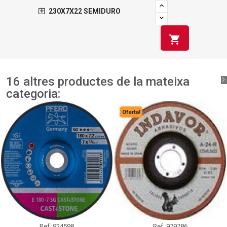
230X7X22 SEMIDURO
shopping_cart
16 altres productes de la mateixa
categoria:
Oferta!
Ref.
924598
Ref.
979786