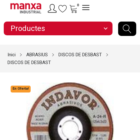
0
Productes
expand_more
Inici
ABRASIUS
DISCOS DE DESBAST
DISCOS DE DESBAST
En Oferta!