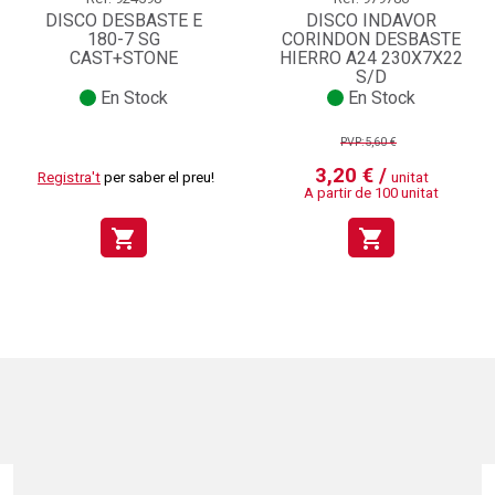
DISCO DESBASTE E
DISCO INDAVOR
180-7 SG
CORINDON DESBASTE
CAST+STONE
HIERRO A24 230X7X22
S/D
En Stock
En Stock
PVP:5,60 €
3,20 € /
Registra't
per saber el preu!
unitat
A partir de 100 unitat
shopping_cart
shopping_cart