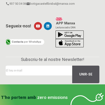
call
937 50 34 06
email
botigacastellbisbal@manxa.com
NOU!
APP Manxa
Segueix-nos!
Lectura codis EAN
Contacta
per WhatsApp
Subscriu-te al nostre Newsletter!
T'ho portem amb
zero emissions