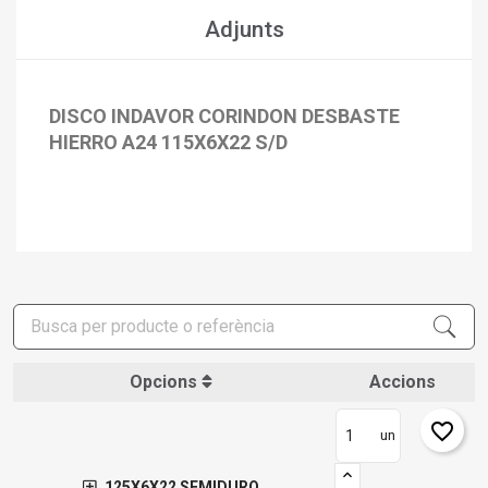
Adjunts
DISCO INDAVOR CORINDON DESBASTE
HIERRO A24 115X6X22 S/D
Opcions
Accions
×
favorite_border
Crear una llista de desitjos
un
×
Connectar-se
125X6X22 SEMIDURO