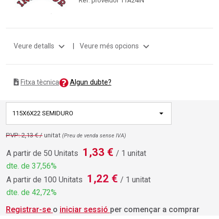
expand_more
expand_more
Veure detalls
|
Veure més opcions
Algun dubte?
Fitxa tècnica
115X6X22 SEMIDURO
PVP: 2,13 € /
unitat
(Preu de venda sense IVA)
1,33 €
A partir de 50 Unitats
/ 1 unitat
dte. de 37,56%
1,22 €
A partir de 100 Unitats
/ 1 unitat
dte. de 42,72%
Registrar-se
o
iniciar sessió
per començar a comprar