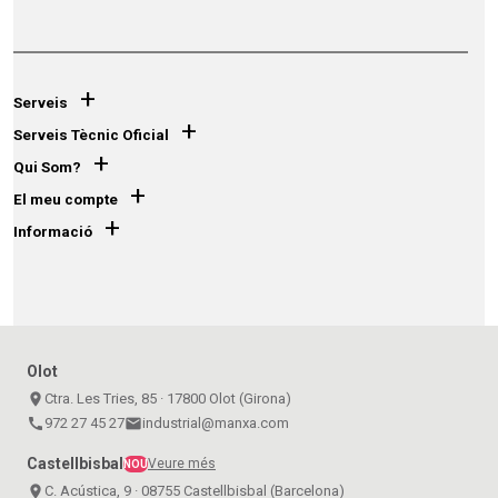
+
Serveis
+
Serveis Tècnic Oficial
+
Qui Som?
+
El meu compte
+
Informació
Olot
place
Ctra. Les Tries, 85 · 17800 Olot (Girona)
call
972 27 45 27
email
industrial@manxa.com
Castellbisbal
Veure més
NOU
place
C. Acústica, 9 · 08755 Castellbisbal (Barcelona)