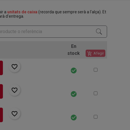
nir a
unitats de caixa
(recorda que sempre serà a l'alça). Et
rà d'entrega.
En
stock
add_shopping_cart
Afegir
favorite_border
check_circle
favorite_border
check_circle
favorite_border
check_circle