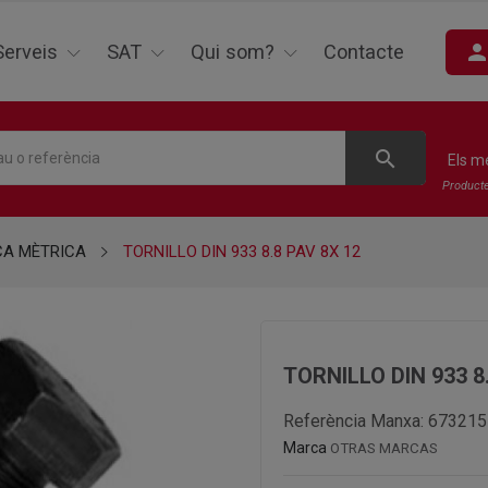
perso
Serveis
SAT
Qui som?
Contacte
search
Els m
Product
CA MÈTRICA
TORNILLO DIN 933 8.8 PAV 8X 12
TORNILLO DIN 933 8
Referència Manxa:
673215
Marca
OTRAS MARCAS