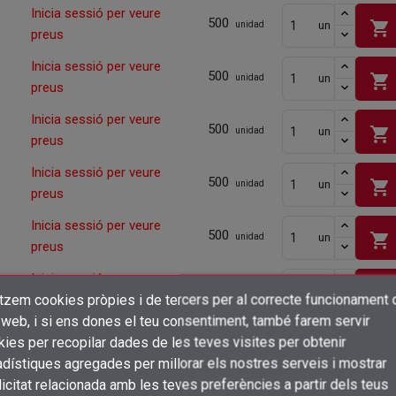
Inicia sessió per veure
500
shopping_cart
un
unidad
preus
Inicia sessió per veure
500
shopping_cart
un
unidad
preus
Inicia sessió per veure
500
shopping_cart
un
unidad
preus
Inicia sessió per veure
500
shopping_cart
un
unidad
preus
Inicia sessió per veure
500
shopping_cart
un
unidad
preus
Inicia sessió per veure
400
shopping_cart
un
unidad
itzem cookies pròpies i de tercers per al correcte funcionament 
preus
×
Crear una llista de desitjos
 web, i si ens dones el teu consentiment, també farem servir
Inicia sessió per veure
Connectar-se
400
ies per recopilar dades de les teves visites per obtenir
shopping_cart
un
unidad
preus
dístiques agregades per millorar els nostres serveis i mostrar
×
Afegir a la llista de desitjos
Nom de la llista de desitjos
icitat relacionada amb les teves preferències a partir dels teus
Inicia sessió per veure
Cal que connecteu per a desar els productes a la vostra llista de desitjos
200
unidad