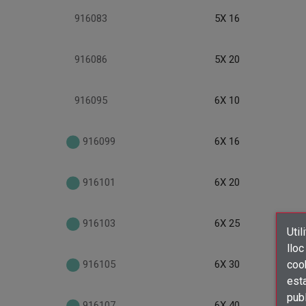
916083
5X 16
916086
5X 20
916095
6X 10
916099
6X 16
916101
6X 20
916103
6X 25
Util
lloc
cook
916105
6X 30
esta
publ
916107
6X 40