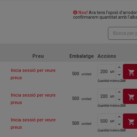
Nou!
Ara tens l'opció d'arrodo
confirmarem quantitat amb l'alba
Preu
Embalatge
Accions
Inicia sessió per veure
shopping_cart
un
500
unidad
preus
Quantitat mínima
200
Inicia sessió per veure
shopping_cart
un
500
unidad
preus
Quantitat mínima
200
Inicia sessió per veure
shopping_cart
un
500
unidad
preus
Quantitat mínima
500