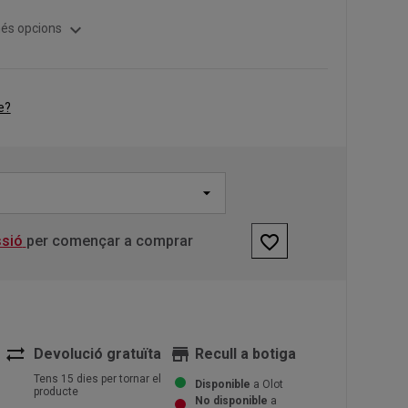
expand_more
és opcions
e?
favorite_border
ssió
per començar a comprar
sync_alt
store
Devolució gratuïta
Recull a botiga
Tens 15 dies per tornar el
Disponible
a Olot
producte
No disponible
a