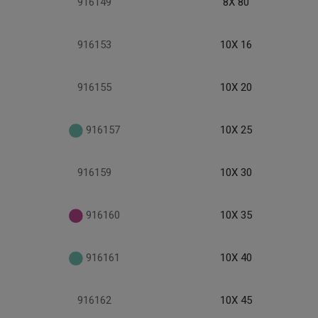
916149
8X 80
916153
10X 16
916155
10X 20
916157
10X 25
916159
10X 30
916160
10X 35
916161
10X 40
916162
10X 45