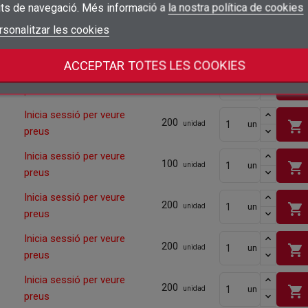
shopping_cart
un
its de navegació. Més informació a
la nostra política de cookies
preus
add_circle_outline
Crear una llista nova
Connectar-se
rsonalitzar les cookies
Cancel·lar
Inicia sessió per veure
200
shopping_cart
un
unidad
Crear una llista de desitjos
Cancel·lar
preus
ACCEPTAR TOTES LES COOKIES
Inicia sessió per veure
200
shopping_cart
un
unidad
preus
Inicia sessió per veure
200
shopping_cart
un
unidad
preus
Inicia sessió per veure
100
shopping_cart
un
unidad
preus
Inicia sessió per veure
200
shopping_cart
un
unidad
preus
Inicia sessió per veure
200
shopping_cart
un
unidad
preus
Inicia sessió per veure
200
shopping_cart
un
unidad
preus