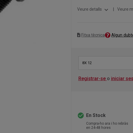
expand_more
Veure detalls
|
Veure m
Algun dubt
Fitxa tècnica
8X 12
Registrar-se
o
iniciar se
check_circle
En Stock
Compra-ho ara i ho rebràs
en 24-48 hores