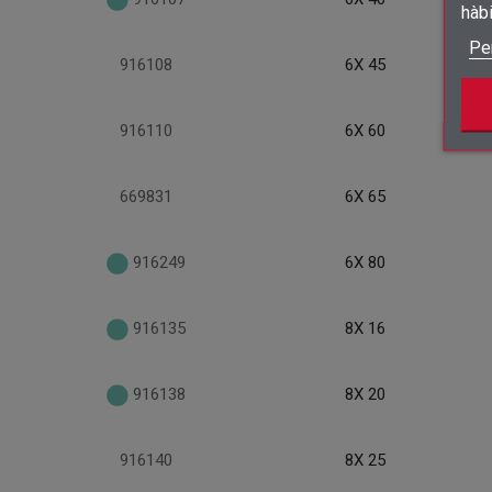
hàb
Pe
916108
6X 45
916110
6X 60
669831
6X 65
916249
6X 80
916135
8X 16
916138
8X 20
916140
8X 25