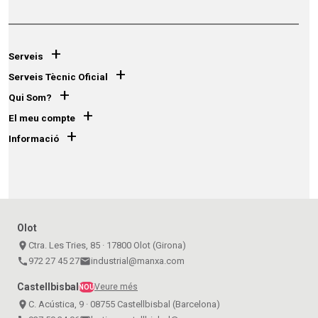
+
Serveis
+
Serveis Tècnic Oficial
+
Qui Som?
+
El meu compte
+
Informació
Olot
place
Ctra. Les Tries, 85 · 17800 Olot (Girona)
call
972 27 45 27
email
industrial@manxa.com
Castellbisbal
Veure més
NOU
place
C. Acústica, 9 · 08755 Castellbisbal (Barcelona)