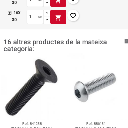
shopping_cart
30
16X
favorite_border
shopping_cart
un
30
16 altres productes de la mateixa
categoria:
Ref.
841238
Ref.
886131