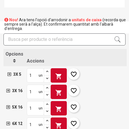
Nou!
Ara tens l'opció d'arrodonir a
unitats de caixa
(recorda que
sempre serà a l'alça). Et confirmarem quantitat amb l'albarà
d'entrega.
Opcions
Accions
favorite_border
3X 5
shopping_cart
un
favorite_border
3X 16
shopping_cart
un
favorite_border
5X 16
shopping_cart
un
×
Crear una llista de desitjos
×
Connectar-se
favorite_border
6X 12
shopping_cart
un