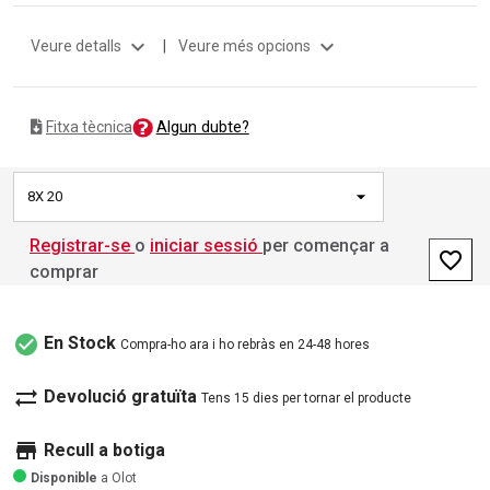
expand_more
expand_more
Veure detalls
|
Veure més opcions
Algun dubte?
Fitxa tècnica
8X 20
Registrar-se
o
iniciar sessió
per començar a
favorite_border
comprar
check_circle
En Stock
Compra-ho ara i ho rebràs en 24-48 hores
sync_alt
Devolució gratuïta
Tens 15 dies per tornar el producte
store
Recull a botiga
Disponible
a Olot