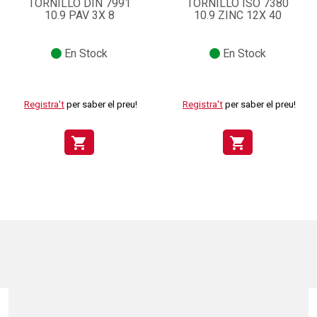
TORNILLO DIN 7991
TORNILLO ISO 7380
10.9 PAV 3X 8
10.9 ZINC 12X 40
En Stock
En Stock
Registra't
per saber el preu!
Registra't
per saber el preu!
shopping_cart
shopping_cart