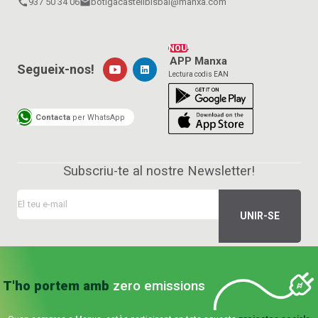
call
937 50 34 06
email
botigacastellbisbal@manxa.com
NOU!
APP Manxa
Segueix-nos!
Lectura codis EAN
Contacta
per WhatsApp
Subscriu-te al nostre Newsletter!
T'ho portem amb
zero emissions