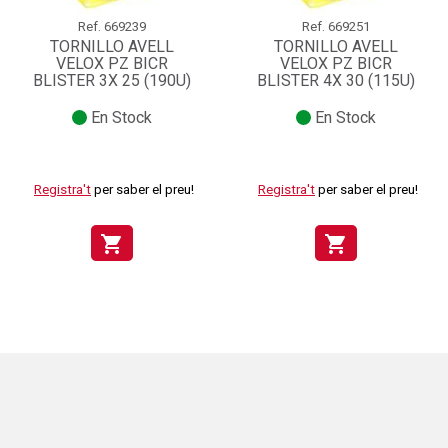
Ref.
669239
Ref.
669251
TORNILLO AVELL
TORNILLO AVELL
VELOX PZ BICR
VELOX PZ BICR
BLISTER 3X 25 (190U)
BLISTER 4X 30 (115U)
En Stock
En Stock
Registra't
per saber el preu!
Registra't
per saber el preu!
shopping_cart
shopping_cart