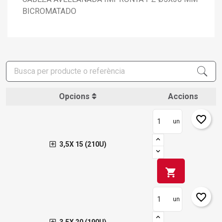
BICROMATADO
Opcions
Accions
favorite_border
un
3,5X 15 (210U)
shopping_cart
favorite_border
un