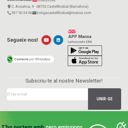
place
C. Acústica, 9 · 08755 Castellbisbal (Barcelona)
call
937 50 34 06
email
botigacastellbisbal@manxa.com
NOU!
APP Manxa
Segueix-nos!
Lectura codis EAN
Contacta
per WhatsApp
Subscriu-te al nostre Newsletter!
T'ho portem amb
zero emissions