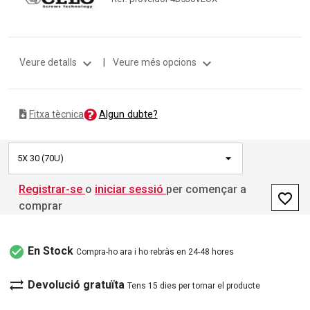
expand_more
expand_more
Veure detalls
|
Veure més opcions
Algun dubte?
Fitxa tècnica
5X 30 (70U)
Registrar-se
o
iniciar sessió
per començar a
favorite_border
comprar
check_circle
En Stock
Compra-ho ara i ho rebràs en 24-48 hores
sync_alt
Devolució gratuïta
Tens 15 dies per tornar el producte