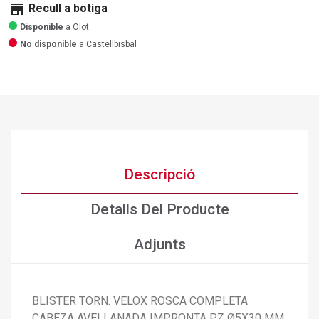
store
Recull a botiga
Disponible
a Olot
No disponible
a Castellbisbal
Descripció
Detalls Del Producte
Adjunts
BLISTER TORN. VELOX ROSCA COMPLETA
CABEZA AVELLANADA IMPRONTA PZ Ø5X30 MM