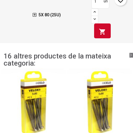
un
5X 80 (25U)
shopping_cart
16 altres productes de la mateixa
categoria: