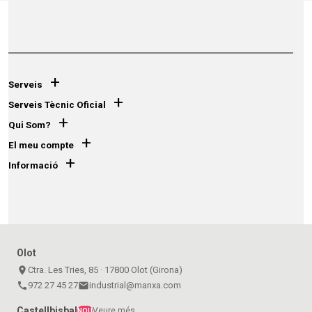
+
Serveis
+
Serveis Tècnic Oficial
+
Qui Som?
+
El meu compte
+
Informació
Olot
place
Ctra. Les Tries, 85 · 17800 Olot (Girona)
call
972 27 45 27
email
industrial@manxa.com
Castellbisbal
Veure més
NOU