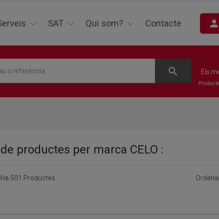
perso
Serveis
SAT
Qui som?
Contacte
search
Els m
Product
a de productes per marca CELO :
 Ha 501 Productes.
Ordenar