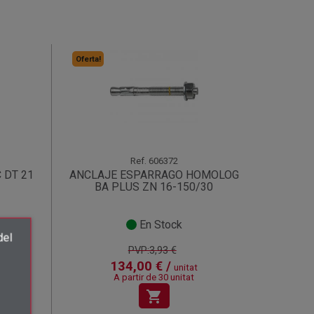
Oferta!
Ref.
606372
 DT 21
ANCLAJE ESPARRAGO HOMOLOG
BA PLUS ZN 16-150/30
En Stock
del
PVP:3,93 €
×
134,00 € /
unitat
A partir de 30 unitat
shopping_cart
.