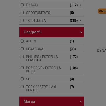
FIXACIÓ
112
Ofert
OPORTUNITATS
5
TORNILLERIA
386
cap/perfil
ALLEN
1
HEXAGONAL
33
DYNA
PHILLIPS / ESTRELLA
172
CLASSICA
POZIDRIVE / ESTRELLA
106
DOBLE
SIT
4
TORX / ESTRELLA 6
7
PUNTES
marca