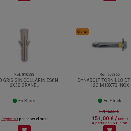
Oferta!
Ref.
810588
Ref.
909365
O GRIS SIN COLLARIN ES6N
DYNABOLT TORNILLO DT
6X30 GRANEL
12C M10X70 INOX
En Stock
En Stock
PVP:5,52 €
151,00 € /
Registra't
per saber el preu!
unitat
A partir de 150 unitat
shopping_cart
shopping_cart