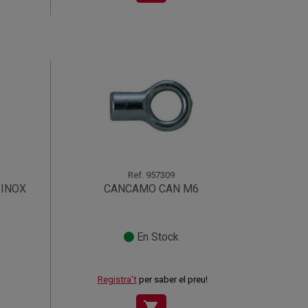
Ref.
957309
 INOX
CANCAMO CAN M6
En Stock
Registra't
per saber el preu!
shopping_cart