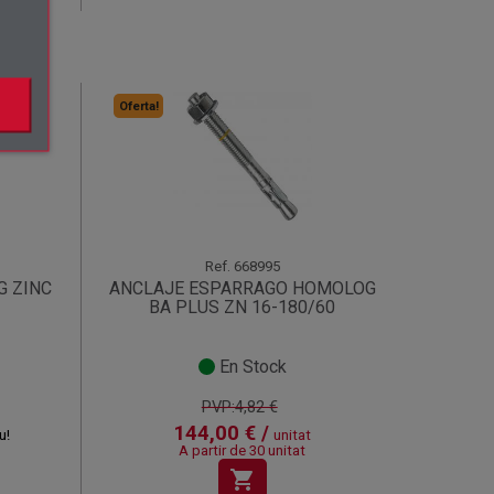
Oferta!
Ref.
668995
G ZINC
ANCLAJE ESPARRAGO HOMOLOG
BA PLUS ZN 16-180/60
En Stock
PVP:4,82 €
144,00 € /
u!
unitat
A partir de 30 unitat
shopping_cart