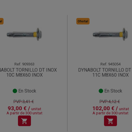
a!
Oferta!
Ref.
909363
Ref.
945054
ABOLT TORNILLO DT INOX
DYNABOLT TORNILLO DT
10C M8X60 INOX
11C M8X60 INOX
En Stock
En Stock
PVP:3,41 €
PVP:4,12 €
93,00 € /
102,00 € /
unitat
unitat
A partir de 300 unitat
A partir de 300 unitat
shopping_cart
shopping_cart