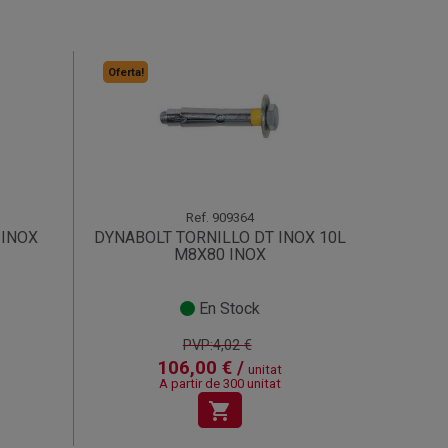
Oferta!
Ref.
909364
 INOX
DYNABOLT TORNILLO DT INOX 10L
M8X80 INOX
En Stock
PVP:4,02 €
106,00 € /
unitat
A partir de 300 unitat
shopping_cart