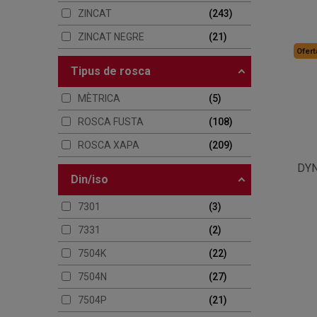
ZINCAT
243
ZINCAT NEGRE
21
Ofert
tipus de rosca
MÈTRICA
5
ROSCA FUSTA
108
ROSCA XAPA
209
DYN
din/iso
7301
3
7331
2
7504K
22
7504N
27
7504P
21