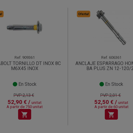
a!
Oferta!
Ref.
909361
Ref.
606361
BOLT TORNILLO DT INOX 8C
ANCLAJE ESPARRAGO HO
M6X45 INOX
BA PLUS ZN 12-120/
En Stock
En Stock
PVP:2,13 €
PVP:2,01 €
52,90 € /
52,50 € /
unitat
unitat
A partir de 750 unitat
A partir de 60 unitat
shopping_cart
shopping_cart