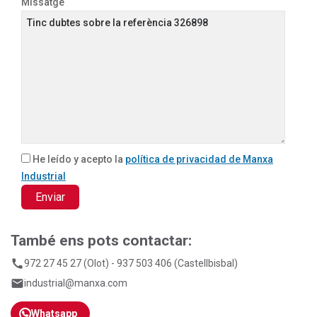
Missatge
He leído y acepto la
política de privacidad de Manxa
Industrial
També ens pots contactar:
call
972 27 45 27
(Olot) -
937 503 406
(Castellbisbal)
email
industrial@manxa.com
Whatsapp