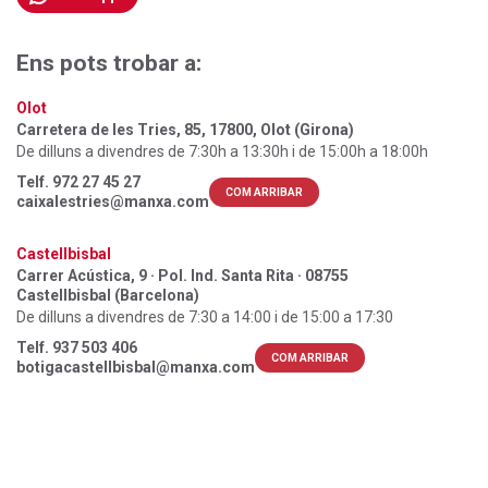
Ens pots trobar a:
Olot
Carretera de les Tries, 85, 17800, Olot (Girona)
De dilluns a divendres de 7:30h a 13:30h i de 15:00h a 18:00h
Telf.
972 27 45 27
COM ARRIBAR
caixalestries@manxa.com
×
×
×
Castellbisbal
Crear una llista de desitjos
((title))
((title))
×
Carrer Acústica, 9 · Pol. Ind. Santa Rita · 08755
Connectar-se
×
((title))
Castellbisbal (Barcelona)
De dilluns a divendres de 7:30 a 14:00 i de 15:00 a 17:30
×
Afegir a la llista de desitjos
Nom de la llista de desitjos
((label))
((label))
Cal que connecteu per a desar els productes a la vostra
Telf.
937 503 406
((placeholder))
COM ARRIBAR
llista de desitjos.
botigacastellbisbal@manxa.com
add_circle_outline
Crear una llista nova
((deleteText))
((cancelText))
Connectar-se
Cancel·lar
Crear una llista de desitjos
((renameText))
(( actionText ))
Cancel·lar
((cancelText))
((cancelText))