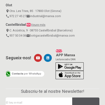
Olot
place
Ctra. Les Tries, 85 · 17800 Olot (Girona)
call
972 27 45 27
email
industrial@manxa.com
Castellbisbal
Veure més
NOU
place
C. Acústica, 9 · 08755 Castellbisbal (Barcelona)
call
937 50 34 06
email
botigacastellbisbal@manxa.com
NOU!
APP Manxa
Segueix-nos!
Lectura codis EAN
Contacta
per WhatsApp
Subscriu-te al nostre Newsletter!