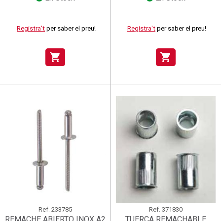
Registra't
per saber el preu!
Registra't
per saber el preu!
shopping_cart
shopping_cart
Ref.
233785
Ref.
371830
REMACHE ABIERTO INOX A2
TUERCA REMACHABLE