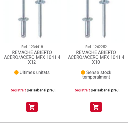
Ref.
1234418
Ref.
1262252
REMACHE ABIERTO
REMACHE ABIERTO
ACERO/ACERO MFX 1041 4
ACERO/ACERO MFX 1041 4
X12
X10
Últimes unitats
Sense stock
temporalment
Registra't
per saber el preu!
Registra't
per saber el preu!
shopping_cart
shopping_cart