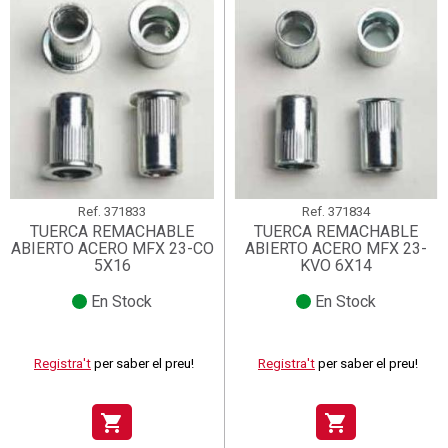
Ref.
371833
Ref.
371834
TUERCA REMACHABLE
TUERCA REMACHABLE
ABIERTO ACERO MFX 23-CO
ABIERTO ACERO MFX 23-
5X16
KVO 6X14
En Stock
En Stock
Registra't
per saber el preu!
Registra't
per saber el preu!
shopping_cart
shopping_cart