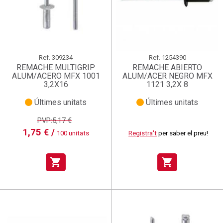
Ref.
309234
Ref.
1254390
REMACHE MULTIGRIP
REMACHE ABIERTO
ALUM/ACERO MFX 1001
ALUM/ACER NEGRO MFX
3,2X16
1121 3,2X 8
Últimes unitats
Últimes unitats
PVP:5,17 €
1,75 € /
100 unitats
Registra't
per saber el preu!
shopping_cart
shopping_cart