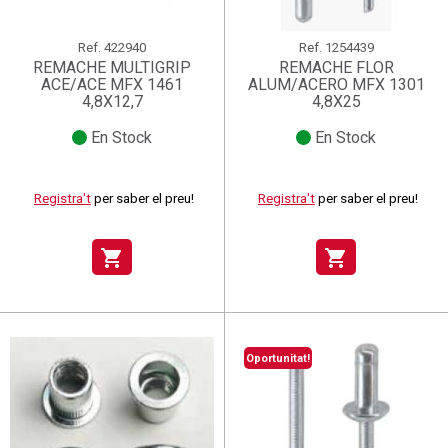
Ref.
422940
Ref.
1254439
REMACHE MULTIGRIP
REMACHE FLOR
ACE/ACE MFX 1461
ALUM/ACERO MFX 1301
4,8X12,7
4,8X25
En Stock
En Stock
Registra't
per saber el preu!
Registra't
per saber el preu!
shopping_cart
shopping_cart
Oportunitat!