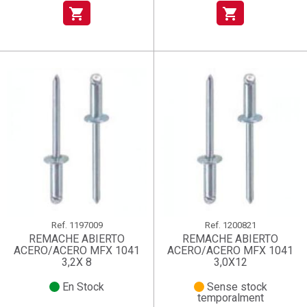
shopping_cart
shopping_cart
Ref.
1197009
Ref.
1200821
REMACHE ABIERTO
REMACHE ABIERTO
ACERO/ACERO MFX 1041
ACERO/ACERO MFX 1041
3,2X 8
3,0X12
En Stock
Sense stock
temporalment