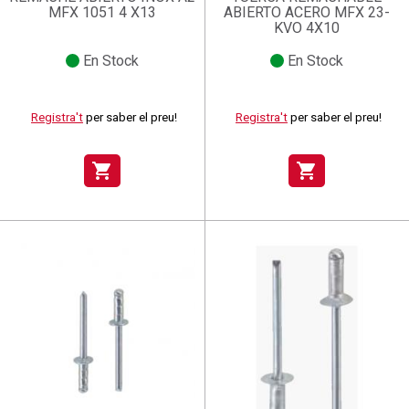
MFX 1051 4 X13
ABIERTO ACERO MFX 23-
KVO 4X10
En Stock
En Stock
Registra't
per saber el preu!
Registra't
per saber el preu!
shopping_cart
shopping_cart