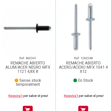
Ref.
862341
Ref.
1262248
REMACHE ABIERTO
REMACHE ABIERTO
ALUM/ACER NEGRO MFX
ACERO/ACERO MFX 1041 4
1121 4,8X 8
X12
Sense stock
En Stock
temporalment
Registra't
per saber el preu!
Registra't
per saber el preu!
shopping_cart
shopping_cart