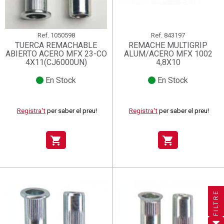
Ref.
1050598
Ref.
843197
TUERCA REMACHABLE
REMACHE MULTIGRIP
ABIERTO ACERO MFX 23-CO
ALUM/ACERO MFX 1002
4X11(CJ6000UN)
4,8X10
En Stock
En Stock
Registra't
per saber el preu!
Registra't
per saber el preu!
shopping_cart
shopping_cart
×
×
×
Crear una llista de desitjos
((title))
((title))
×
Connectar-se
×
((title))
FILTRE
×
Afegir a la llista de desitjos
Nom de la llista de desitjos
((label))
((label))
Cal que connecteu per a desar els productes a la vostra
((placeholder))
llista de desitjos.