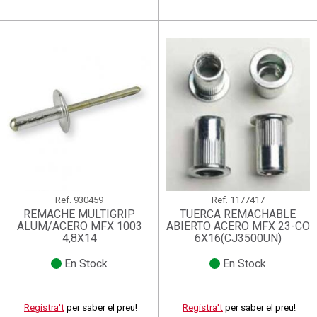
Ref.
930459
Ref.
1177417
REMACHE MULTIGRIP
TUERCA REMACHABLE
ALUM/ACERO MFX 1003
ABIERTO ACERO MFX 23-CO
4,8X14
6X16(CJ3500UN)
En Stock
En Stock
Registra't
per saber el preu!
Registra't
per saber el preu!