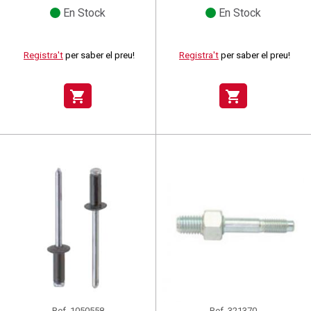
En Stock
En Stock
Registra't
per saber el preu!
Registra't
per saber el preu!
shopping_cart
shopping_cart
Ref.
1050558
Ref.
321370