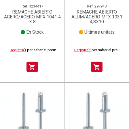
Ref.
1234417
Ref.
297918
REMACHE ABIERTO
REMACHE ABIERTO
ACERO/ACERO MFX 1041 4
ALUM/ACERO MFX 1031
X 8
4,8X10
En Stock
Últimes unitats
Registra't
per saber el preu!
Registra't
per saber el preu!
shopping_cart
shopping_cart