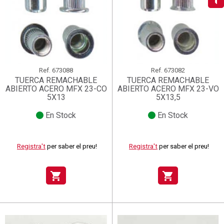
add_circle_outline
Crear una llista nova
((deleteText))
((cancelText))
Connectar-se
Cancel·lar
Crear una llista de desitjos
((renameText))
(( actionText ))
Cancel·lar
((cancelText))
((cancelText))
Ref.
673088
Ref.
673082
TUERCA REMACHABLE
TUERCA REMACHABLE
ABIERTO ACERO MFX 23-CO
ABIERTO ACERO MFX 23-VO
5X13
5X13,5
En Stock
En Stock
Registra't
per saber el preu!
Registra't
per saber el preu!
shopping_cart
shopping_cart