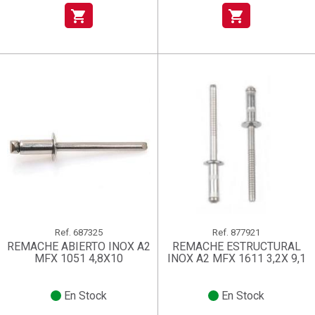
shopping_cart
shopping_cart
Ref.
687325
Ref.
877921
REMACHE ABIERTO INOX A2
REMACHE ESTRUCTURAL
MFX 1051 4,8X10
INOX A2 MFX 1611 3,2X 9,1
En Stock
En Stock