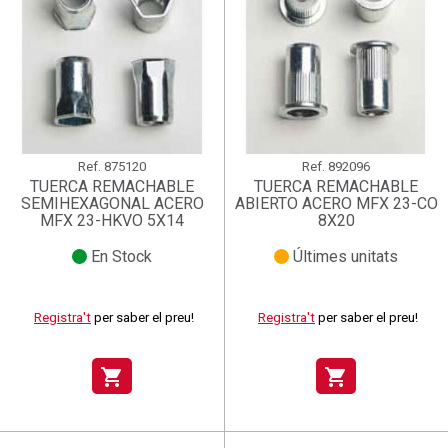
Ref.
875120
Ref.
892096
TUERCA REMACHABLE
TUERCA REMACHABLE
SEMIHEXAGONAL ACERO
ABIERTO ACERO MFX 23-CO
MFX 23-HKVO 5X14
8X20
En Stock
Últimes unitats
Registra't
per saber el preu!
Registra't
per saber el preu!
shopping_cart
shopping_cart