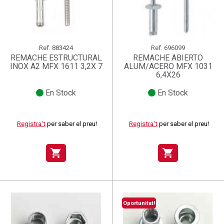
Ref.
883424
Ref.
696099
REMACHE ESTRUCTURAL
REMACHE ABIERTO
INOX A2 MFX 1611 3,2X 7
ALUM/ACERO MFX 1031
6,4X26
En Stock
En Stock
Registra't
per saber el preu!
Registra't
per saber el preu!
shopping_cart
shopping_cart
Oportunitat!