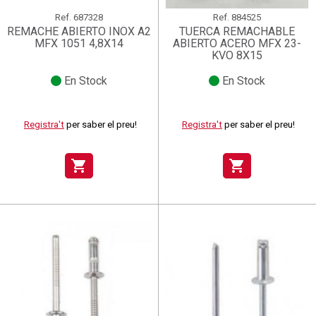
Ref.
687328
Ref.
884525
REMACHE ABIERTO INOX A2
TUERCA REMACHABLE
MFX 1051 4,8X14
ABIERTO ACERO MFX 23-
KVO 8X15
En Stock
En Stock
Registra't
per saber el preu!
Registra't
per saber el preu!
shopping_cart
shopping_cart