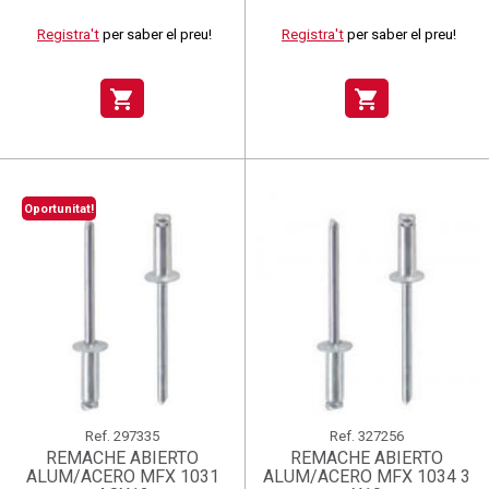
Registra't
per saber el preu!
Registra't
per saber el preu!
shopping_cart
shopping_cart
Oportunitat!
Ref.
297335
Ref.
327256
REMACHE ABIERTO
REMACHE ABIERTO
ALUM/ACERO MFX 1031
ALUM/ACERO MFX 1034 3