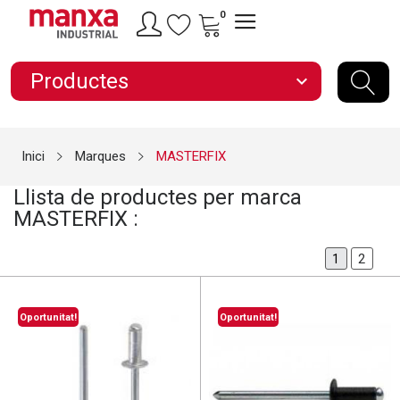
0
Productes
expand_more
Inici
Marques
MASTERFIX
Llista de productes per marca
MASTERFIX :
2
1
Oportunitat!
Oportunitat!