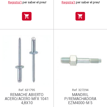
Registra't
per saber el preu!
Registra't
per saber el preu!
shopping_cart
shopping_cart
Ref.
631795
Ref.
327294
REMACHE ABIERTO
MANDRIL
ACERO/ACERO MFX 1041
P/REMACHADORA
4,8X10
EZM4000-M 5