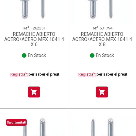
Ref.
1262251
Ref.
631794
REMACHE ABIERTO
REMACHE ABIERTO
ACERO/ACERO MFX 1041 4
ACERO/ACERO MFX 1041 4
X 6
X 8
En Stock
En Stock
Registra't
per saber el preu!
Registra't
per saber el preu!
shopping_cart
shopping_cart
Oportunitat!