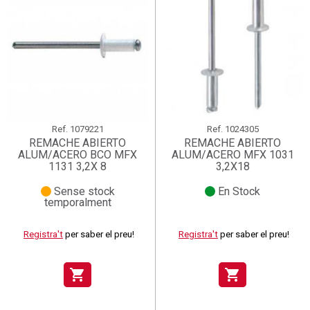
Ref.
1079221
Ref.
1024305
REMACHE ABIERTO
REMACHE ABIERTO
ALUM/ACERO BCO MFX
ALUM/ACERO MFX 1031
1131 3,2X 8
3,2X18
Sense stock
En Stock
temporalment
Registra't
per saber el preu!
Registra't
per saber el preu!
shopping_cart
shopping_cart