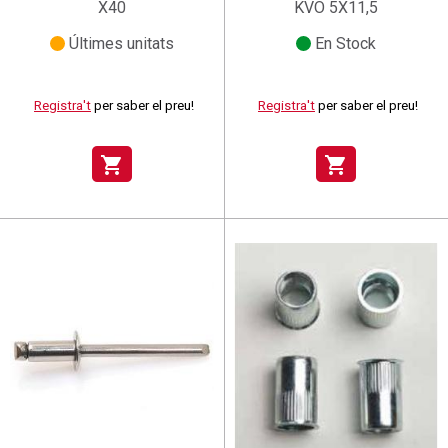
X40
KVO 5X11,5
Últimes unitats
En Stock
Registra't
per saber el preu!
Registra't
per saber el preu!
shopping_cart
shopping_cart