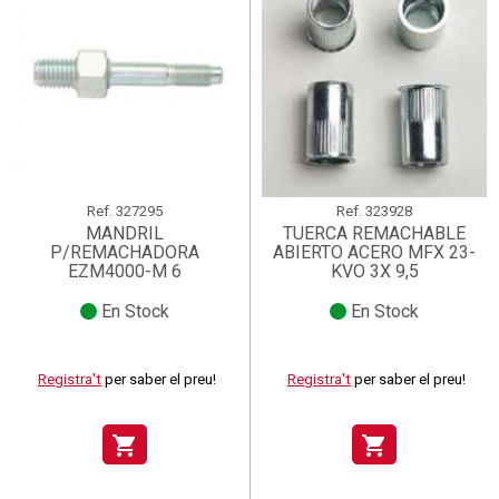
Ref.
327295
Ref.
323928
MANDRIL
TUERCA REMACHABLE
P/REMACHADORA
ABIERTO ACERO MFX 23-
EZM4000-M 6
KVO 3X 9,5
En Stock
En Stock
Registra't
per saber el preu!
Registra't
per saber el preu!
shopping_cart
shopping_cart