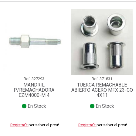
Ref.
327293
Ref.
371831
MANDRIL
TUERCA REMACHABLE
P/REMACHADORA
ABIERTO ACERO MFX 23-CO
EZM4000-M 4
4X11
En Stock
En Stock
Registra't
per saber el preu!
Registra't
per saber el preu!