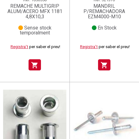
REMACHE MULTIGRIP
MANDRIL
ALUM/ACERO MFX 1181
P/REMACHADORA
4,8X10,3
EZM4000-M10
Sense stock
En Stock
temporalment
Registra't
per saber el preu!
Registra't
per saber el preu!
shopping_cart
shopping_cart