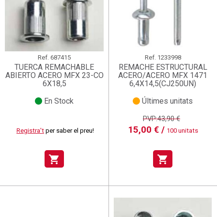
Ref.
687415
Ref.
1233998
TUERCA REMACHABLE
REMACHE ESTRUCTURAL
ABIERTO ACERO MFX 23-CO
ACERO/ACERO MFX 1471
6X18,5
6,4X14,5(CJ250UN)
En Stock
Últimes unitats
PVP:43,90 €
15,00 € /
Registra't
per saber el preu!
100 unitats
shopping_cart
shopping_cart