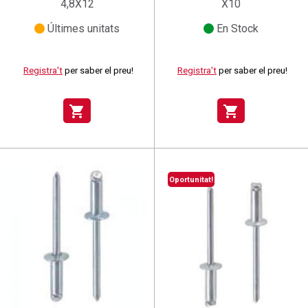
4,8X12
X10
Últimes unitats
En Stock
Registra't
per saber el preu!
Registra't
per saber el preu!
shopping_cart
shopping_cart
Oportunitat!