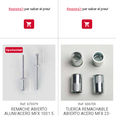
Registra't
per saber el preu!
Registra't
per saber el preu!
shopping_cart
shopping_cart
Oportunitat!
Ref.
673079
Ref.
636703
REMACHE ABIERTO
TUERCA REMACHABLE
ALUM/ACERO MFX 1031 5
ABIERTO ACERO MFX 23-