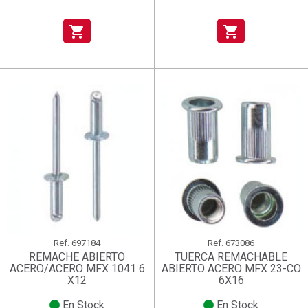
shopping_cart
shopping_cart
Ref.
697184
Ref.
673086
REMACHE ABIERTO
TUERCA REMACHABLE
ACERO/ACERO MFX 1041 6
ABIERTO ACERO MFX 23-CO
X12
6X16
En Stock
En Stock