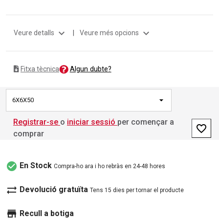
expand_more
expand_more
Veure detalls
|
Veure més opcions
Algun dubte?
Fitxa tècnica
6X6X50
Registrar-se
o
iniciar sessió
per començar a
favorite_border
comprar
check_circle
En Stock
Compra-ho ara i ho rebràs en 24-48 hores
sync_alt
Devolució gratuïta
Tens 15 dies per tornar el producte
store
Recull a botiga