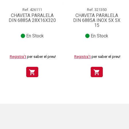
Ref.
426111
Ref.
321350
CHAVETA PARALELA
CHAVETA PARALELA
DIN 6885A 28X16X320
DIN 6885A INOX 5X 5X
15
En Stock
En Stock
Registra't
per saber el preu!
Registra't
per saber el preu!
shopping_cart
shopping_cart