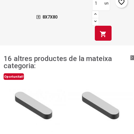
favorite_border
un
8X7X80
shopping_cart
16 altres productes de la mateixa
categoria:
Oportunitat!