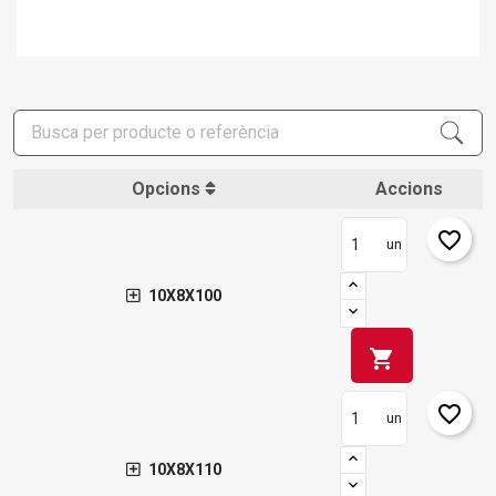
Opcions
Accions
favorite_border
un
10X8X100
shopping_cart
favorite_border
un
10X8X110