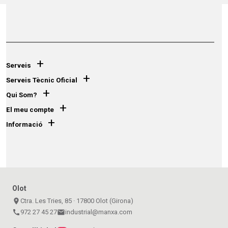
+
Serveis
+
Serveis Tècnic Oficial
+
Qui Som?
+
El meu compte
+
Informació
Olot
place
Ctra. Les Tries, 85 · 17800 Olot (Girona)
call
972 27 45 27
email
industrial@manxa.com