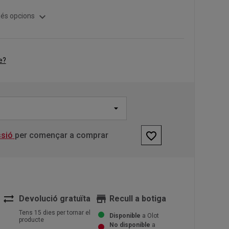
expand_more
és opcions
e?
favorite_border
ssió
per començar a comprar
sync_alt
store
Devolució gratuïta
Recull a botiga
Tens 15 dies per tornar el
Disponible
a Olot
producte
No disponible
a