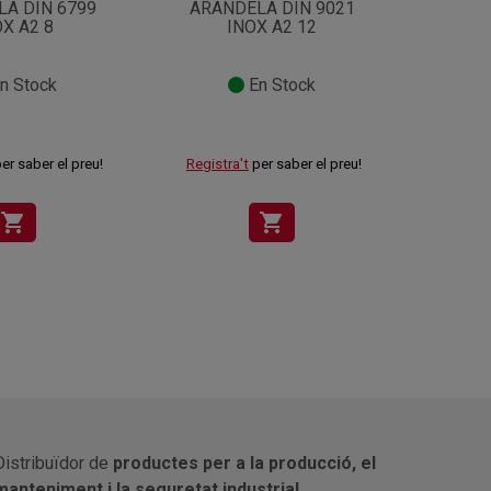
A DIN 6799
ARANDELA DIN 9021
ARAN
X A2 8
INOX A2 12
n Stock
En Stock
er saber el preu!
Registra't
per saber el preu!
Registr
shopping_cart
shopping_cart
Distribuïdor de
productes per a la producció, el
manteniment i la seguretat industrial.