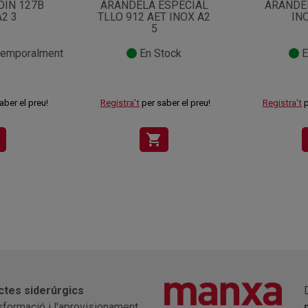
DIN 127B
ARANDELA ESPECIAL
ARANDEL
A2 3
TLLO 912 AET INOX A2
INO
5
temporalment
En Stock
E
aber el preu!
Registra't
per saber el preu!
Registra't
p
shopping_cart
ctes siderúrgics
nsformació i l'aprovisionament