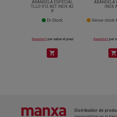
ARANDELA ESPECIAL
ARANDELA 
TLLO 912 AET INOX A2
INOX 
8
En Stock
Sense stock 
Registra't
per saber el preu!
Registra't
per s
shopping_cart
shopping_cart
Distribuïdor de produ
especialitzat en la tra