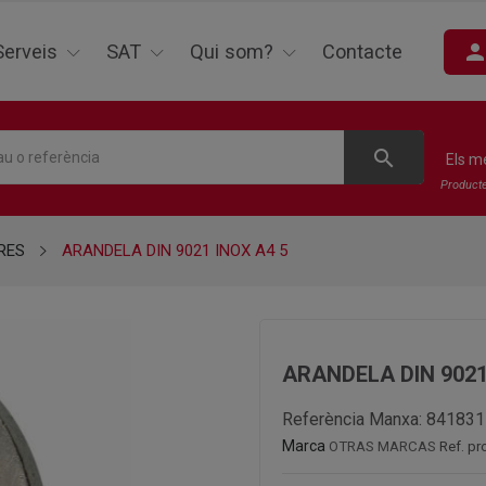
perso
Serveis
SAT
Qui som?
Contacte
search
Els m
Product
RES
ARANDELA DIN 9021 INOX A4 5
ARANDELA DIN 9021
Referència Manxa:
841831
Marca
OTRAS MARCAS
Ref. pr