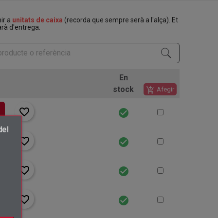
nir a
unitats de caixa
(recorda que sempre serà a l'alça). Et
rà d'entrega.
En
stock
add_shopping_cart
Afegir
favorite_border
check_circle
del
favorite_border
check_circle
×
favorite_border
check_circle
.
favorite_border
check_circle