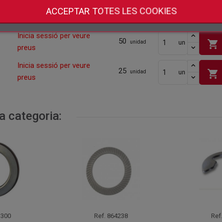
Inicia sessió per veure
ACCEPTAR TOTES LES COOKIES
100
shopping_cart
un
unidad
preus
Inicia sessió per veure
50
shopping_cart
un
unidad
preus
Inicia sessió per veure
25
shopping_cart
un
unidad
preus
a categoria:
300
Ref.
864238
Ref