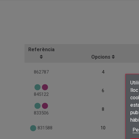
Referència
Opcions
862787
4
Util
lloc
6
845122
cook
esta
8
publ
833506
hàb
831588
10
Pe