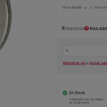
expand_more
Veure detalls
|
Veure m
Algun dubt
Fitxa tècnica
5
Registrar-se
o
iniciar se
check_circle
En Stock
Compra-ho ara i ho rebràs
en 24-48 hores