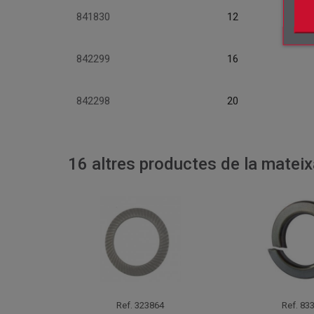
841830
12
842299
16
842298
20
16 altres productes de la mateix
Ref.
323864
Ref.
833