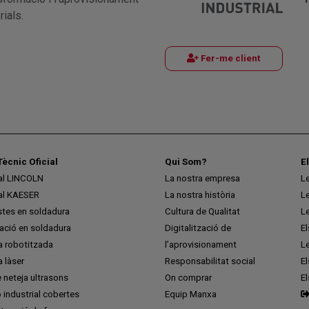
ials.
Fer-me client
Tècnic Oficial
Qui Som?
E
ial LINCOLN
La nostra empresa
L
ial KAESER
La nostra història
L
stes en soldadura
Cultura de Qualitat
L
ció en soldadura
Digitalització de
E
a robotitzada
l’aprovisionament
L
 làser
Responsabilitat social
El
 neteja ultrasons
On comprar
E
ó industrial cobertes
Equip Manxa