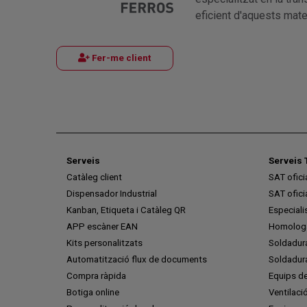
eficient d'aquests mater
Fer-me client
Serveis
Serveis 
Catàleg client
SAT ofic
Dispensador Industrial
SAT ofic
Kanban, Etiqueta i Catàleg QR
Especiali
APP escàner EAN
Homologa
Kits personalitzats
Soldadur
Automatització flux de documents
Soldadura
Compra ràpida
Equips de
Botiga online
Ventilaci