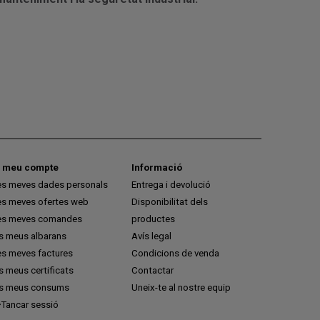
l meu compte
Informació
es meves dades personals
Entrega i devolució
es meves ofertes web
Disponibilitat dels
es meves comandes
productes
ls meus albarans
Avís legal
es meves factures
Condicions de venda
s meus certificats
Contactar
ls meus consums
Uneix-te al nostre equip
Tancar sessió