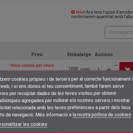
Nou!
Ara tens l'opció d'arrodo
confirmarem quantitat amb l'alba
Preu
Embalatge
Accions
Inicia sessió per veure
1000
shopping_cart
un
unidad
preus
itzem cookies pròpies i de tercers per al correcte funcionament 
×
Inicia sessió per veure
Crear una llista de desitjos
 web, i si ens dones el teu consentiment, també farem servir
1000
shopping_cart
un
unidad
preus
Connectar-se
ies per recopilar dades de les teves visites per obtenir
dístiques agregades per millorar els nostres serveis i mostrar
Inicia sessió per veure
×
Afegir a la llista de desitjos
200
Nom de la llista de desitjos
shopping_cart
un
unidad
icitat relacionada amb les teves preferències a partir dels teus
Cal que connecteu per a desar els productes a la vostra llista de desitjos
preus
its de navegació. Més informació a
la nostra política de cookies
Inicia sessió per veure
add_circle_outline
Crear una llista nova
200
shopping_cart
un
unidad
Connectar-se
rsonalitzar les cookies
Cancel·lar
preus
Crear una llista de desitjos
Cancel·lar