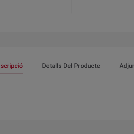
scripció
Detalls Del Producte
Adju