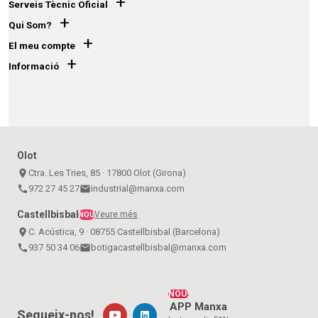
+
Serveis Tècnic Oficial
+
Qui Som?
+
El meu compte
+
Informació
Olot
place
Ctra. Les Tries, 85 · 17800 Olot (Girona)
call
972 27 45 27
email
industrial@manxa.com
Castellbisbal
Veure més
NOU
place
C. Acústica, 9 · 08755 Castellbisbal (Barcelona)
call
937 50 34 06
email
botigacastellbisbal@manxa.com
NOU!
APP Manxa
Segueix-nos!