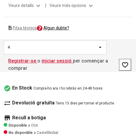
expand_more
expand_more
Veure detalls
|
Veure més opcions
Algun dubte?
Fitxa tècnica
4
Registrar-se
o
iniciar sessió
per començar a
favorite_border
comprar
check_circle
En Stock
Compra-ho ara i ho rebràs en 24-48 hores
sync_alt
Devolució gratuïta
Tens 15 dies per tornar el producte
store
Recull a botiga
Disponible
a Olot
No disponible
a Castellbisbal