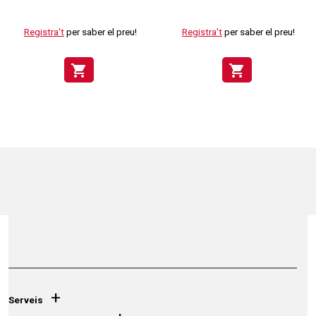
Registra't
per saber el preu!
Registra't
per saber el preu!
shopping_cart
shopping_cart
+
Serveis