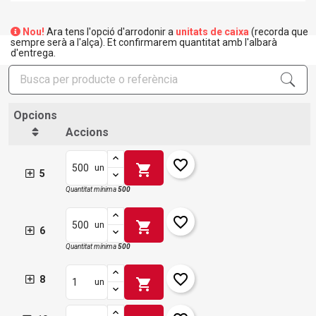
Nou!
Ara tens l'opció d'arrodonir a
unitats de caixa
(recorda que
sempre serà a l'alça). Et confirmarem quantitat amb l'albarà
d'entrega.
Opcions
Accions
favorite_border
shopping_cart
un
5
Quantitat mínima
500
favorite_border
shopping_cart
un
6
×
Crear una llista de desitjos
×
Quantitat mínima
500
Connectar-se
favorite_border
8
×
shopping_cart
un
Afegir a la llista de desitjos
Nom de la llista de desitjos
Cal que connecteu per a desar els productes a la vostra
llista de desitjos.