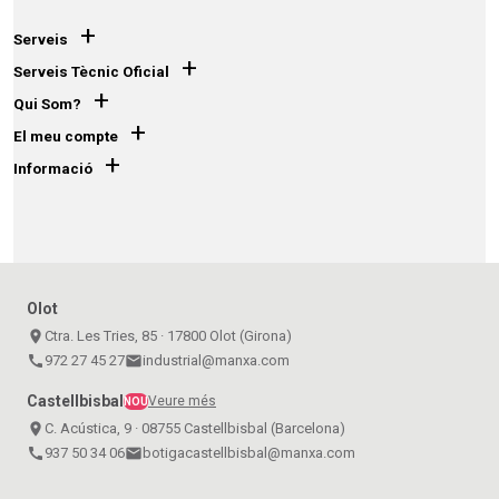
+
Serveis
+
Serveis Tècnic Oficial
+
Qui Som?
+
El meu compte
+
Informació
Olot
place
Ctra. Les Tries, 85 · 17800 Olot (Girona)
call
972 27 45 27
email
industrial@manxa.com
Castellbisbal
Veure més
NOU
place
C. Acústica, 9 · 08755 Castellbisbal (Barcelona)
call
937 50 34 06
email
botigacastellbisbal@manxa.com