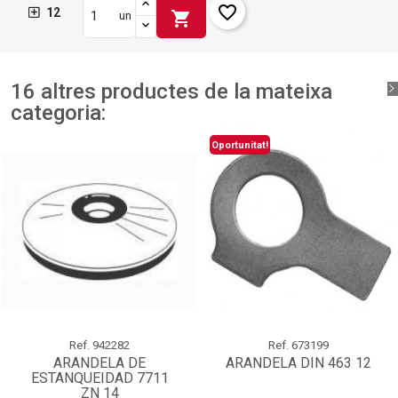
favorite_border
12
shopping_cart
un
16 altres productes de la mateixa
categoria:
Oportunitat!
Ref.
942282
Ref.
673199
ARANDELA DE
ARANDELA DIN 463 12
ESTANQUEIDAD 7711
ZN 14