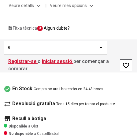
expand_more
expand_more
Veure detalls
|
Veure més opcions
Algun dubte?
Fitxa tècnica
8
Registrar-se
o
iniciar sessió
per començar a
favorite_border
comprar
check_circle
En Stock
Compra-ho ara i ho rebràs en 24-48 hores
sync_alt
Devolució gratuïta
Tens 15 dies per tornar el producte
store
Recull a botiga
Disponible
a Olot
No disponible
a Castellbisbal