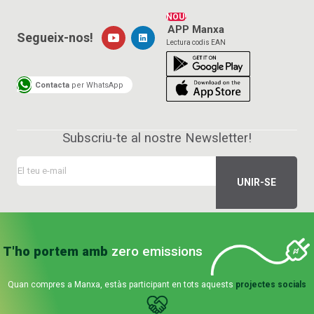
NOU!
APP Manxa
Segueix-nos!
Lectura codis EAN
Contacta
per WhatsApp
Subscriu-te al nostre Newsletter!
T'ho portem amb
zero emissions
Quan compres a Manxa, estàs participant en tots aquests
projectes socials