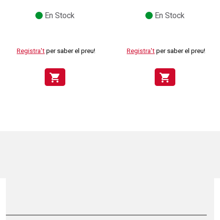
En Stock
En Stock
Registra't
per saber el preu!
Registra't
per saber el preu!
shopping_cart
shopping_cart