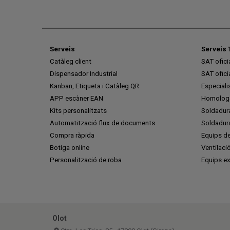
Serveis
Serveis 
Catàleg client
SAT ofic
Dispensador Industrial
SAT ofic
Kanban, Etiqueta i Catàleg QR
Especiali
APP escàner EAN
Homologa
Kits personalitzats
Soldadur
Automatització flux de documents
Soldadura
Compra ràpida
Equips de
Botiga online
Ventilaci
Personalització de roba
Equips ex
Olot