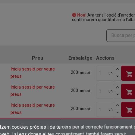
Nou!
Ara tens l'opció d'arrodo
confirmarem quantitat amb l'alba
Preu
Embalatge
Accions
Inicia sessió per veure
200
shopping_cart
un
unidad
preus
Inicia sessió per veure
200
shopping_cart
un
unidad
preus
Inicia sessió per veure
200
shopping_cart
un
unidad
preus
Inicia sessió per veure
itzem cookies pròpies i de tercers per al correcte funcionament 
200
shopping_cart
un
unidad
×
preus
Crear una llista de desitjos
 web, i si ens dones el teu consentiment, també farem servir