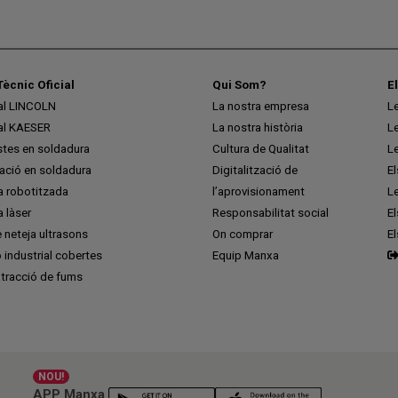
Tècnic Oficial
Qui Som?
E
ial LINCOLN
La nostra empresa
L
ial KAESER
La nostra història
L
stes en soldadura
Cultura de Qualitat
L
ció en soldadura
Digitalització de
E
a robotitzada
l’aprovisionament
L
 làser
Responsabilitat social
El
 neteja ultrasons
On comprar
E
ó industrial cobertes
Equip Manxa
tracció de fums
NOU!
APP Manxa