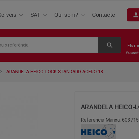
perso
Serveis
SAT
Qui som?
Contacte
search
Els m
Product
ARANDELA HEICO-LOCK STANDARD ACERO 18
ARANDELA HEICO-L
Referència Manxa:
603715