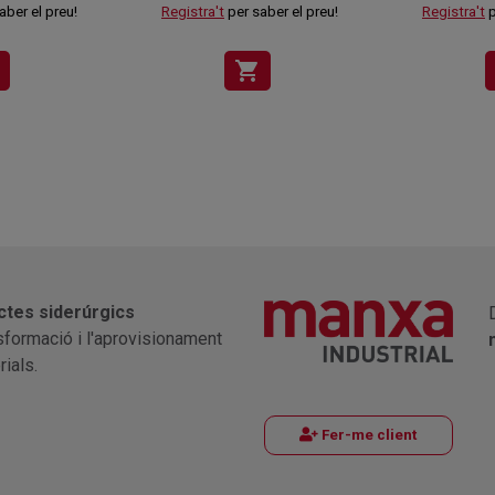
aber el preu!
Registra't
per saber el preu!
Registra't
p
shopping_cart
ctes siderúrgics
nsformació i l'aprovisionament
ials.
Fer-me client