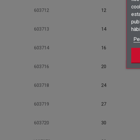
cook
603712
12
esta
publ
hàb
603713
14
Pe
603714
16
603716
20
603718
24
603719
27
603720
30