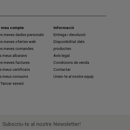
l meu compte
Informació
es meves dades personals
Entrega i devolució
es meves ofertes web
Disponibilitat dels
es meves comandes
productes
ls meus albarans
Avís legal
es meves factures
Condicions de venda
s meus certificats
Contactar
ls meus consums
Uneix-te al nostre equip
Tancar sessió
Subscriu-te al nostre Newsletter!