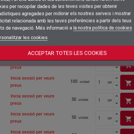
Connectar-se
ies per recopilar dades de les teves visites per obtenir
Inicia sessió per veure
200
shopping_cart
un
unidad
dístiques agregades per millorar els nostres serveis i mostrar
preus
×
Afegir a la llista de desitjos
Nom de la llista de desitjos
icitat relacionada amb les teves preferències a partir dels teus
Cal que connecteu per a desar els productes a la vostra llista de desitjos
Inicia sessió per veure
its de navegació. Més informació a
la nostra política de cookies
100
shopping_cart
un
unidad
preus
add_circle_outline
Crear una llista nova
Connectar-se
rsonalitzar les cookies
Cancel·lar
Inicia sessió per veure
Crear una llista de desitjos
Cancel·lar
100
shopping_cart
un
unidad
preus
ACCEPTAR TOTES LES COOKIES
Inicia sessió per veure
100
shopping_cart
un
unidad
preus
Inicia sessió per veure
100
shopping_cart
un
unidad
preus
Inicia sessió per veure
50
shopping_cart
un
unidad
preus
Inicia sessió per veure
50
shopping_cart
un
unidad
preus
Inicia sessió per veure