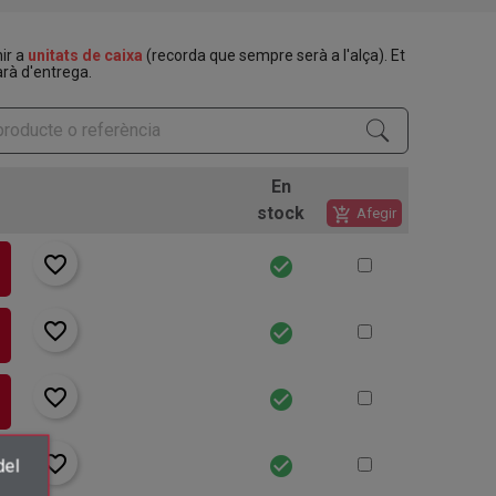
nir a
unitats de caixa
(recorda que sempre serà a l'alça). Et
rà d'entrega.
En
stock
add_shopping_cart
Afegir
favorite_border
check_circle
favorite_border
check_circle
favorite_border
check_circle
favorite_border
check_circle
del