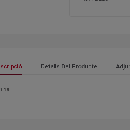
scripció
Detalls Del Producte
Adju
O 18