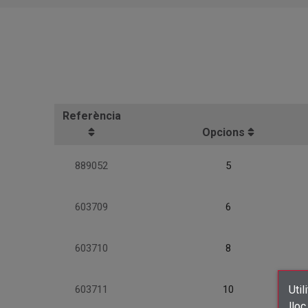
Referència
Opcions
889052
5
603709
6
603710
8
Util
603711
10
lloc