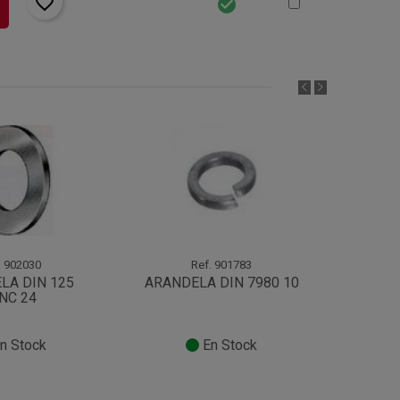
favorite_border
check_circle
.
902030
Ref.
901783
LA DIN 125
ARANDELA DIN 7980 10
ARAND
NC 24
n Stock
En Stock