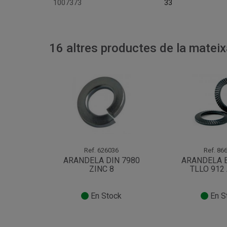
1007373
33
16 altres productes de la mateix
Ref.
626036
Ref.
866
ARANDELA DIN 7980
ARANDELA 
ZINC 8
TLLO 912
En Stock
En S