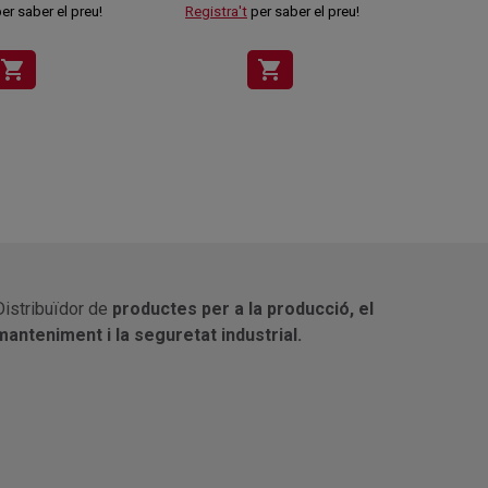
er saber el preu!
Registra't
per saber el preu!
Registr
shopping_cart
shopping_cart
Distribuïdor de
productes per a la producció, el
manteniment i la seguretat industrial.