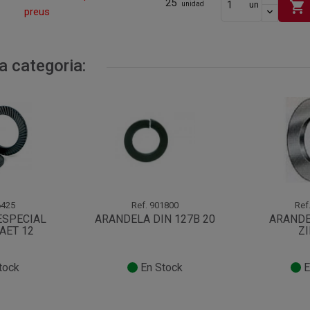
25
shopping_cart
un
unidad
preus
a categoria:
425
Ref.
901800
Ref
ESPECIAL
ARANDELA DIN 127B 20
ARANDE
 AET 12
ZI
tock
En Stock
E