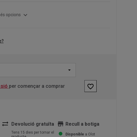
expand_more
és opcions
e?
favorite_border
ssió
per començar a comprar
sync_alt
store
Devolució gratuïta
Recull a botiga
Tens 15 dies per tornar el
Disponible
a Olot
producte