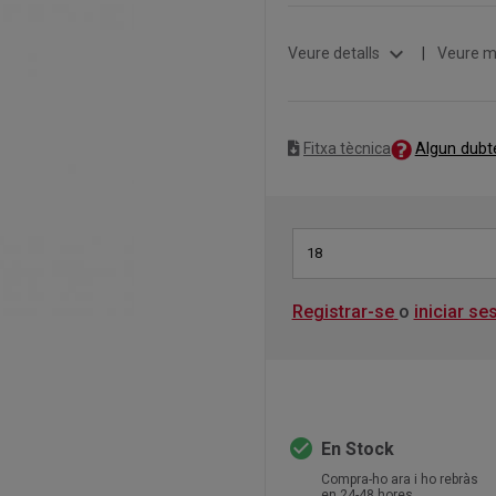
expand_more
Veure detalls
|
Veure m
Algun dubt
Fitxa tècnica
18
Registrar-se
o
iniciar se
check_circle
En Stock
Compra-ho ara i ho rebràs
en 24-48 hores