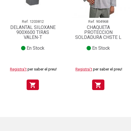
Ref.
1203812
Ref.
904968
DELANTAL SILOXANE
CHAQUETA
900X600 TIRAS
PROTECCION
VALEN-T
SOLDADURA CHSTE L
En Stock
En Stock
Registra't
per saber el preu!
Registra't
per saber el preu!
shopping_cart
shopping_cart