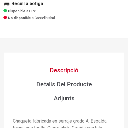
store
Recull a botiga
Disponible
a Olot
No disponible
a Castellbisbal
Descripció
Detalls Del Producte
Adjunts
Chaqueta fabricada en serraje grado A. Espalda
tejana con fuelle. Cierre click. Cosida con hilo