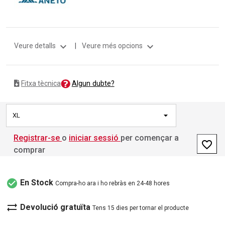
expand_more
expand_more
Veure detalls
|
Veure més opcions
Algun dubte?
Fitxa tècnica
XL
Registrar-se
o
iniciar sessió
per començar a
favorite_border
comprar
check_circle
En Stock
Compra-ho ara i ho rebràs en 24-48 hores
sync_alt
Devolució gratuïta
Tens 15 dies per tornar el producte