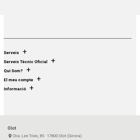
+
Serveis
+
Serveis Tècnic Oficial
+
Qui Som?
+
El meu compte
+
Informació
Olot
place
Ctra. Les Tries, 85 · 17800 Olot (Girona)