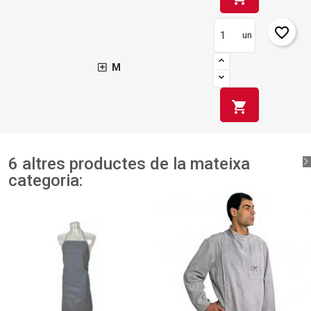
favorite_border
un
M
shopping_cart
6 altres productes de la mateixa
categoria: