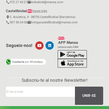
call
972 27 45 27
email
industrial@manxa.com
Castellbisbal
Veure més
NOU
place
C. Acústica, 9 · 08755 Castellbisbal (Barcelona)
call
937 50 34 06
email
botigacastellbisbal@manxa.com
NOU!
APP Manxa
Segueix-nos!
Lectura codis EAN
Contacta
per WhatsApp
Subscriu-te al nostre Newsletter!