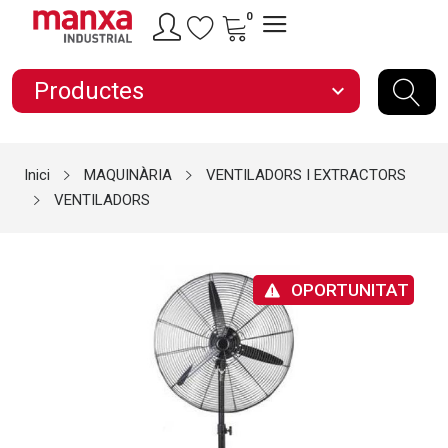
0
Productes
expand_more
Inici
MAQUINÀRIA
VENTILADORS I EXTRACTORS
VENTILADORS
OPORTUNITAT