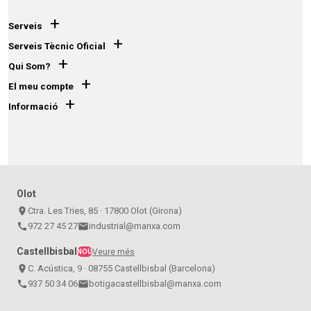
+
Serveis
+
Serveis Tècnic Oficial
+
Qui Som?
+
El meu compte
+
Informació
Olot
place
Ctra. Les Tries, 85 · 17800 Olot (Girona)
call
972 27 45 27
email
industrial@manxa.com
Castellbisbal
Veure més
NOU
place
C. Acústica, 9 · 08755 Castellbisbal (Barcelona)
call
937 50 34 06
email
botigacastellbisbal@manxa.com