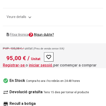
expand_more
Veure detalls
Algun dubte?
Fitxa tècnica
PVP: 135,38 € /
unitat
(Preu de venda sense IVA)
favorite_border
95,00 €
/
Unitat
Registrar-se
o
iniciar sessió
per començar a comprar
check_circle
En Stock
Compra-ho ara i ho rebràs en 24-48 hores
sync_alt
Devolució gratuïta
Tens 15 dies per tornar el producte
store
Recull a botiga