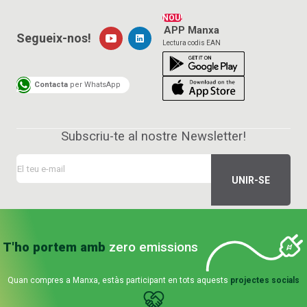
NOU!
APP Manxa
Segueix-nos!
Lectura codis EAN
Contacta
per WhatsApp
Subscriu-te al nostre Newsletter!
T'ho portem amb
zero emissions
Quan compres a Manxa, estàs participant en tots aquests
projectes socials