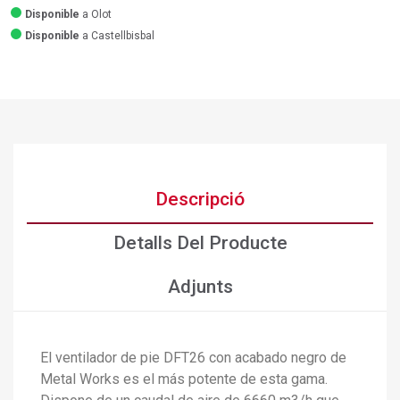
Disponible
a Olot
Disponible
a Castellbisbal
×
Crear una llista de desitjos
×
Connectar-se
×
Afegir a la llista de desitjos
Nom de la llista de desitjos
Cal que connecteu per a desar els productes a la vostra
Descripció
llista de desitjos.
add_circle_outline
Crear una llista nova
Detalls Del Producte
Connectar-se
Cancel·lar
Crear una llista de desitjos
Cancel·lar
Adjunts
El ventilador de pie DFT26 con acabado negro de
Metal Works es el más potente de esta gama.