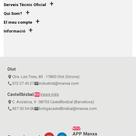
+
Serveis Tècnic Oficial
+
Qui Som?
+
El meu compte
+
Informació
Olot
place
Ctra. Les Tries, 85 · 17800 Olot (Girona)
call
972 27 45 27
email
industrial@manxa.com
Castellbisbal
Veure més
NOU
place
C. Acústica, 9 · 08755 Castellbisbal (Barcelona)
call
937 50 34 06
email
botigacastellbisbal@manxa.com
NOU!
APP Manxa