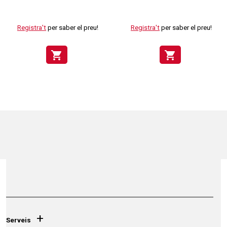
Registra't
per saber el preu!
Registra't
per saber el preu!
shopping_cart
shopping_cart
+
Serveis