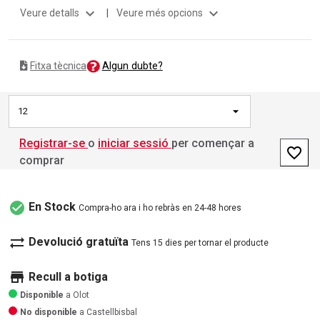
expand_more
expand_more
Veure detalls
|
Veure més opcions
Algun dubte?
Fitxa tècnica
12
Registrar-se
o
iniciar sessió
per començar a
favorite_border
comprar
check_circle
En Stock
Compra-ho ara i ho rebràs en 24-48 hores
sync_alt
Devolució gratuïta
Tens 15 dies per tornar el producte
store
Recull a botiga
Disponible
a Olot
No disponible
a Castellbisbal