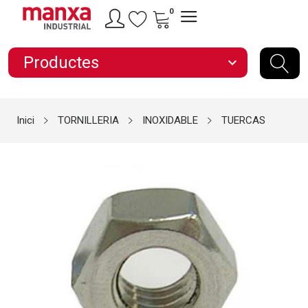
0
Productes
expand_more
Inici
TORNILLERIA
INOXIDABLE
TUERCAS