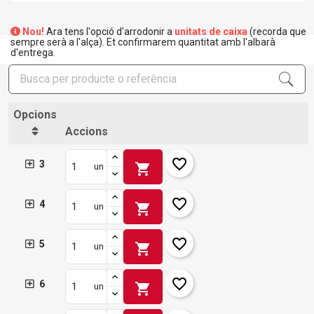
Nou!
Ara tens l'opció d'arrodonir a
unitats de caixa
(recorda que
sempre serà a l'alça). Et confirmarem quantitat amb l'albarà
d'entrega.
Opcions
Accions
favorite_border
3
shopping_cart
un
favorite_border
4
shopping_cart
un
×
Crear una llista de desitjos
favorite_border
5
×
shopping_cart
un
Connectar-se
favorite_border
×
6
shopping_cart
un
Afegir a la llista de desitjos
Nom de la llista de desitjos
Cal que connecteu per a desar els productes a la vostra
llista de desitjos.