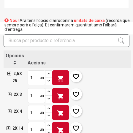
Nou!
Ara tens l'opció d'arrodonir a
unitats de caixa
(recorda que
sempre serà a l'alça). Et confirmarem quantitat amb l'albarà
d'entrega.
Opcions
Accions
2,5X
favorite_border
shopping_cart
un
25
favorite_border
2X 3
shopping_cart
un
favorite_border
2X 4
shopping_cart
un
favorite_border
2X 14
shopping_cart
un