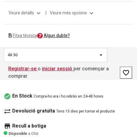
expand_more
expand_more
Veure detalls
|
Veure més opcions
Algun dubte?
Fitxa tècnica
4X 30
Registrar-se
o
iniciar sessió
per començar a
favorite_border
comprar
check_circle
En Stock
Compra-ho ara i ho rebràs en 24-48 hores
sync_alt
Devolució gratuïta
Tens 15 dies per tornar el producte
store
Recull a botiga
Disponible
a Olot