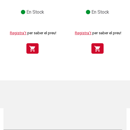
En Stock
En Stock
Registra't
per saber el preu!
Registra't
per saber el preu!
shopping_cart
shopping_cart