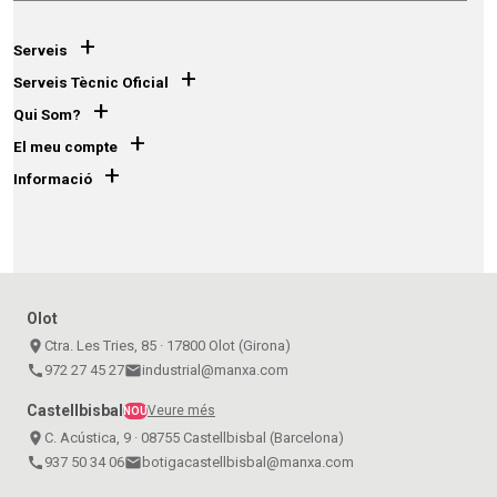
+
Serveis
+
Serveis Tècnic Oficial
+
Qui Som?
+
El meu compte
+
Informació
Olot
place
Ctra. Les Tries, 85 · 17800 Olot (Girona)
call
972 27 45 27
email
industrial@manxa.com
Castellbisbal
Veure més
NOU
place
C. Acústica, 9 · 08755 Castellbisbal (Barcelona)
call
937 50 34 06
email
botigacastellbisbal@manxa.com