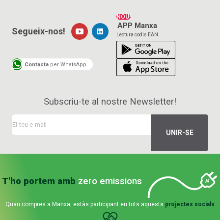
NOU!
APP Manxa
Segueix-nos!
Lectura codis EAN
Contacta
per WhatsApp
Subscriu-te al nostre Newsletter!
T'ho portem amb
zero emissions
Quan compres a Manxa, estàs participant en tots aquests
projectes socials