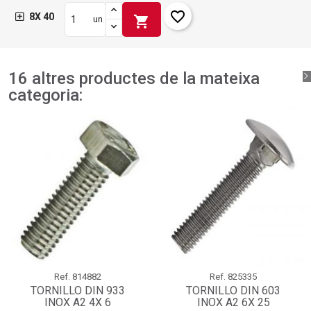
favorite_border
8X 40
shopping_cart
un
16 altres productes de la mateixa
categoria:
Ref.
814882
Ref.
825335
TORNILLO DIN 933
TORNILLO DIN 603
INOX A2 4X 6
INOX A2 6X 25