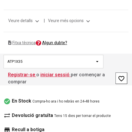
expand_more
expand_more
Veure detalls
|
Veure més opcions
Algun dubte?
Fitxa tècnica
ATP1X35
Registrar-se
o
iniciar sessió
per començar a
favorite_border
comprar
check_circle
En Stock
Compra-ho ara i ho rebràs en 24-48 hores
sync_alt
Devolució gratuïta
Tens 15 dies per tornar el producte
store
Recull a botiga