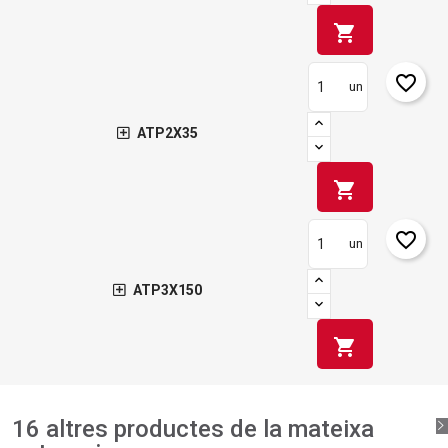
shopping_cart
favorite_border
un
ATP2X35
shopping_cart
favorite_border
un
ATP3X150
shopping_cart
16 altres productes de la mateixa