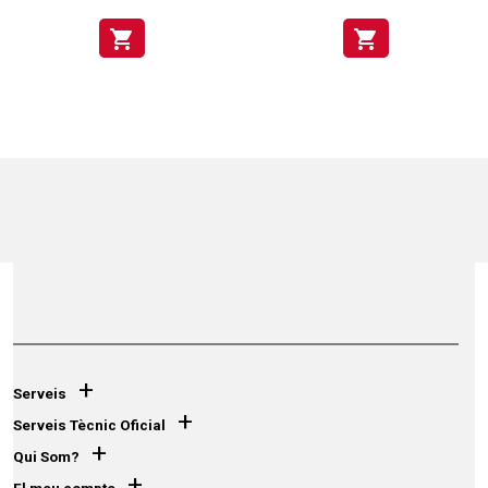
shopping_cart
shopping_cart
+
Serveis
+
Serveis Tècnic Oficial
+
Qui Som?
+