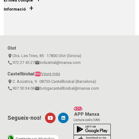
El meu compte
+
Informació
Olot
place
Ctra. Les Tries, 85 · 17800 Olot (Girona)
call
972 27 45 27
email
industrial@manxa.com
Castellbisbal
Veure més
NOU
place
C. Acústica, 9 · 08755 Castellbisbal (Barcelona)
call
937 50 34 06
email
botigacastellbisbal@manxa.com
NOU!
APP Manxa
Segueix-nos!
Lectura codis EAN
Contacta
per WhatsApp