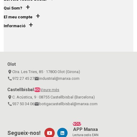
+
Qui Som?
+
El meu compte
+
Informació
Olot
place
Ctra. Les Tries, 85 · 17800 Olot (Girona)
call
972 27 45 27
email
industrial@manxa.com
Castellbisbal
Veure més
NOU
place
C. Acústica, 9 · 08755 Castellbisbal (Barcelona)
call
937 50 34 06
email
botigacastellbisbal@manxa.com
NOU!
APP Manxa
Segueix-nos!
Lectura codis EAN