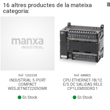
add_circle_outline
Crear una llista nova
16 altres productes de la mateixa
Connectar-se
Cancel·lar
categoria:
Crear una llista de desitjos
Cancel·lar
Ref.
1262238
Ref.
688802
INDUSTRIAL 5-PORT
CPU ETHERNET-18/12
COMPACT
E/S DC SALIDAS RELE
WESJETNET2205OMR
CP1LEM30DRD.1
En Stock
En Stock