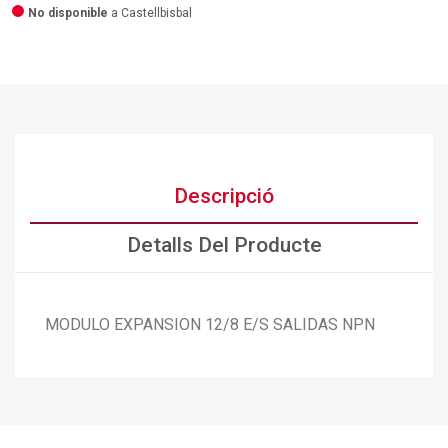
No disponible
a Castellbisbal
Descripció
Detalls Del Producte
MODULO EXPANSION 12/8 E/S SALIDAS NPN
×
Crear una llista de desitjos
×
Connectar-se
×
Afegir a la llista de desitjos
Nom de la llista de desitjos
Cal que connecteu per a desar els productes a la vostra
llista de desitjos.