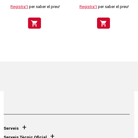
Registra't
per saber el preu!
Registra't
per saber el preu!
shopping_cart
shopping_cart
+
Serveis
+
Serveis Tècnic Oficial