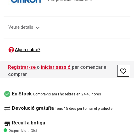
expand_more
Veure detalls
Algun dubte?
Registrar-se
o
iniciar sessió
per començar a
favorite_border
comprar
check_circle
En Stock
Compra-ho ara i ho rebràs en 24-48 hores
sync_alt
Devolució gratuïta
Tens 15 dies per tornar el producte
store
Recull a botiga
Disponible
a Olot