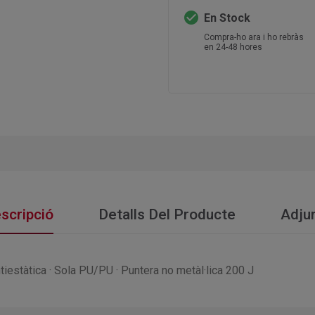
check_circle
En Stock
Compra-ho ara i ho rebràs
en 24-48 hores
scripció
Detalls Del Producte
Adju
antiestàtica · Sola PU/PU · Puntera no metàl·lica 200 J