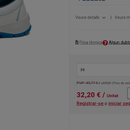
expand_more
Veure detalls
|
Veure m
Algun dubt
Fitxa tècnica
39
PVP: 49,77 € /
unitat
(Preu de ve
32,20 €
/
Unitat
Registrar-se
o
iniciar se