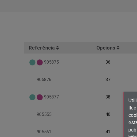
Referència
Opcions
905875
36
905876
37
905877
38
Util
lloc
905555
40
cook
esta
publ
905561
41
hàb