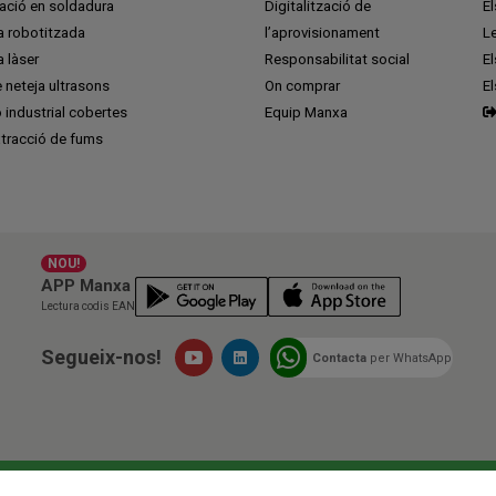
ció en soldadura
Digitalització de
E
a robotitzada
l’aprovisionament
L
 làser
Responsabilitat social
El
 neteja ultrasons
On comprar
E
ó industrial cobertes
Equip Manxa
tracció de fums
NOU!
APP Manxa
Lectura codis EAN
Segueix-nos!
Contacta
per WhatsApp