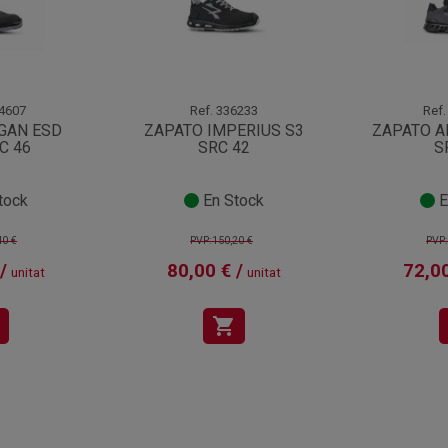
4607
Ref.
336233
Ref.
GAN ESD
ZAPATO IMPERIUS S3
ZAPATO A
C 46
SRC 42
S
tock
En Stock
E
40 €
PVP:150,20 €
PVP:
/
80,00 € /
72,00
unitat
unitat
shopping_cart