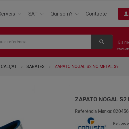
perso
Serveis
SAT
Qui som?
Contacte
search
Els m
Product
CALÇAT
SABATES
ZAPATO NOGAL S2 NO METAL 39
ZAPATO NOGAL S2 
Referència Manxa:
820456
Ref. prov