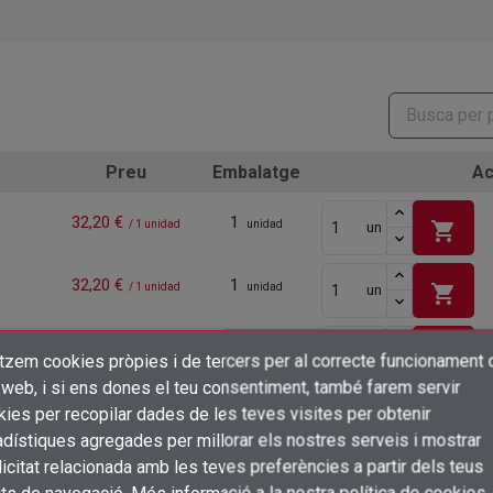
Preu
Embalatge
Ac
32,20 €
1
shopping_cart
/ 1 unidad
unidad
un
32,20 €
1
shopping_cart
/ 1 unidad
unidad
un
32,20 €
1
shopping_cart
/ 1 unidad
unidad
un
itzem cookies pròpies i de tercers per al correcte funcionament 
×
Crear una llista de desitjos
 web, i si ens dones el teu consentiment, també farem servir
Connectar-se
32,20 €
1
ies per recopilar dades de les teves visites per obtenir
shopping_cart
/ 1 unidad
unidad
un
dístiques agregades per millorar els nostres serveis i mostrar
×
Afegir a la llista de desitjos
Nom de la llista de desitjos
icitat relacionada amb les teves preferències a partir dels teus
Cal que connecteu per a desar els productes a la vostra llista de desitjos
32,20 €
1
shopping_cart
/ 1 unidad
unidad
un
its de navegació. Més informació a
la nostra política de cookies