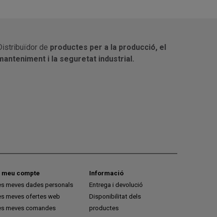
Distribuïdor de
productes per a la producció, el
manteniment i la seguretat industrial.
l meu compte
Informació
es meves dades personals
Entrega i devolució
es meves ofertes web
Disponibilitat dels
es meves comandes
productes