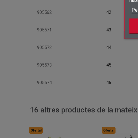
Pe
905562
42
905571
43
905572
44
905573
45
905574
46
16 altres productes de la mateix
Oferta!
Oferta!