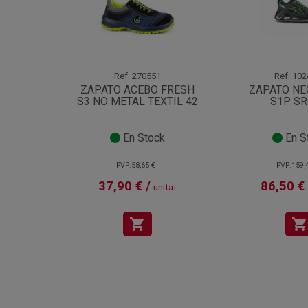
Ref.
270551
Ref.
102
ZAPATO ACEBO FRESH
ZAPATO NE
S3 NO METAL TEXTIL 42
S1P SR
En Stock
En S
PVP:58,65 €
PVP:159,
37,90 € /
86,50 € 
unitat
shopping_cart
shopping_cart