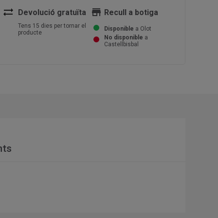
sync_alt
store
Devolució gratuïta
Recull a botiga
Tens 15 dies per tornar el
Disponible
a Olot
producte
No disponible
a
Castellbisbal
nts