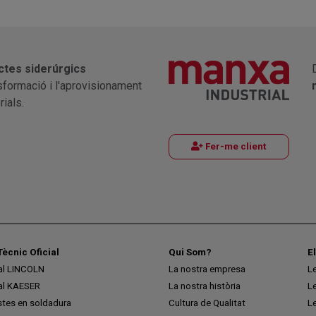
ctes siderúrgics
nsformació i l'aprovisionament
ials.
Fer-me client
Tècnic Oficial
Qui Som?
E
ial LINCOLN
La nostra empresa
L
ial KAESER
La nostra història
L
stes en soldadura
Cultura de Qualitat
L