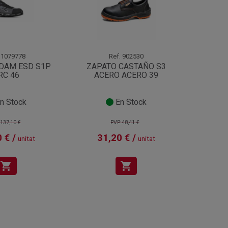
1079778
Ref.
902530
DAM ESD S1P
ZAPATO CASTAÑO S3
ZAP
RC 46
ACERO ACERO 39
S/PIN
n Stock
En Stock
137,10 €
PVP:48,41 €
 € /
31,20 € /
49
unitat
unitat
shopping_cart
shopping_cart