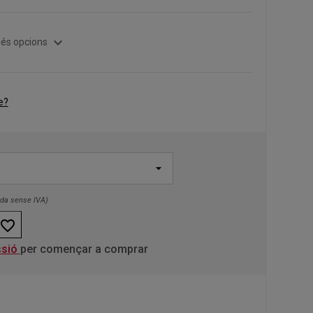
expand_more
és opcions
e?
nda sense IVA)
favorite_border
ssió
per començar a comprar