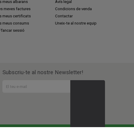
ls meus albarans
Avís legal
es meves factures
Condicions de venda
s meus certificats
Contactar
ls meus consums
Uneix-te al nostre equip
Tancar sessió
Subscriu-te al nostre Newsletter!