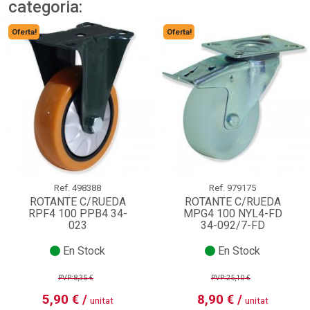
categoria:
Oferta!
Oferta!
Ref.
498388
Ref.
979175
ROTANTE C/RUEDA
ROTANTE C/RUEDA
RPF4 100 PPB4 34-
MPG4 100 NYL4-FD
023
34-092/7-FD
En Stock
En Stock
PVP:8,35 €
PVP:25,10 €
5,90 € /
8,90 € /
unitat
unitat