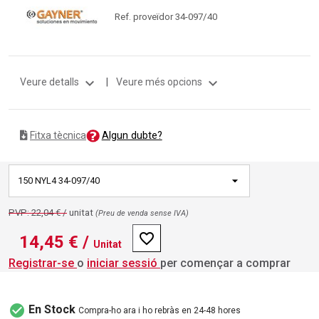
Ref. proveïdor 34-097/40
expand_more
expand_more
Veure detalls
|
Veure més opcions
Algun dubte?
Fitxa tècnica
150 NYL4 34-097/40
PVP: 22,04 € /
unitat
(Preu de venda sense IVA)
favorite_border
14,45 €
/
Unitat
Registrar-se
o
iniciar sessió
per començar a comprar
check_circle
En Stock
Compra-ho ara i ho rebràs en 24-48 hores