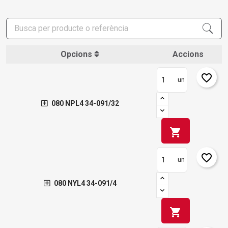
Opcions
Accions
favorite_border
un
080 NPL4 34-091/32
shopping_cart
favorite_border
un
080 NYL4 34-091/4
shopping_cart