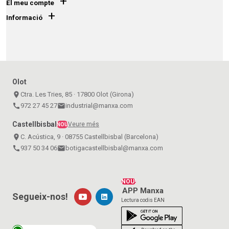
+
El meu compte
+
Informació
Olot
place
Ctra. Les Tries, 85 · 17800 Olot (Girona)
call
972 27 45 27
email
industrial@manxa.com
Castellbisbal
Veure més
NOU
place
C. Acústica, 9 · 08755 Castellbisbal (Barcelona)
call
937 50 34 06
email
botigacastellbisbal@manxa.com
NOU!
APP Manxa
Segueix-nos!
Lectura codis EAN