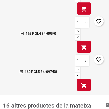
shopping_cart
favorite_border
un
125 PGL4 34-095/0
shopping_cart
favorite_border
un
160 PGL5 34-097/58
shopping_cart
16 altres productes de la mateixa