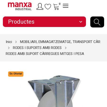
0
Productes
expand_more
Inici
MOBILIARI, EMMAGATZEMATGE, TRANSPORT CÀR
RODES I SUPORTS AMB RODES
RODES AMB SUPORT CÀRREGUES MITGES I PESA
En Oferta!