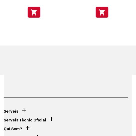
shopping_cart
shopping_cart
+
Serveis
+
Serveis Tècnic Oficial
+
Qui Som?