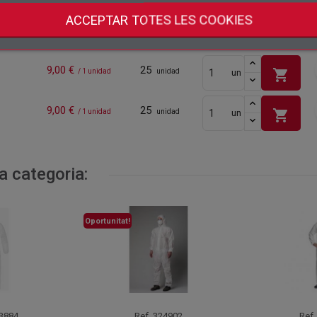
Crear una llista de desitjos
ACCEPTAR TOTES LES COOKIES
Preu
Embalatge
Ac
9,00 €
25
shopping_cart
/ 1 unidad
unidad
un
9,00 €
25
shopping_cart
/ 1 unidad
unidad
un
a categoria:
Oportunitat!
3884
Ref.
324902
Ref.