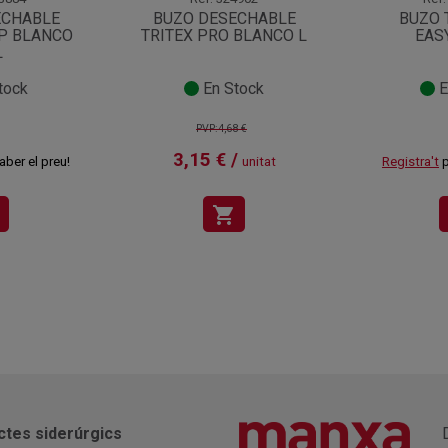
ECHABLE
BUZO DESECHABLE
BUZO 
P BLANCO
TRITEX PRO BLANCO L
EAS
L
tock
En Stock
E
PVP:4,68 €
3,15 € /
aber el preu!
unitat
Registra't
p
shopping_cart
ctes siderúrgics