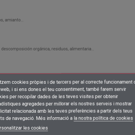
os, amianto...
a, descomposición orgánica, residuos, alimentaria...
ste elástico en capucha, cintura, puños y tobillos.
itzem cookies pròpies i de tercers per al correcte funcionament 
×
 microporoso). 60 g/m2.
Crear una llista de desitjos
 web, i si ens dones el teu consentiment, també farem servir
Connectar-se
ies per recopilar dades de les teves visites per obtenir
dístiques agregades per millorar els nostres serveis i mostrar
×
Afegir a la llista de desitjos
Nom de la llista de desitjos
icitat relacionada amb les teves preferències a partir dels teus
Cal que connecteu per a desar els productes a la vostra llista de desitjos
its de navegació. Més informació a
la nostra política de cookies
add_circle_outline
Crear una llista nova
Connectar-se
rsonalitzar les cookies
Cancel·lar
Cancel·lar