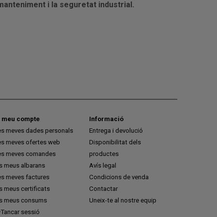
manteniment i la seguretat industrial.
l meu compte
Informació
es meves dades personals
Entrega i devolució
es meves ofertes web
Disponibilitat dels
es meves comandes
productes
ls meus albarans
Avís legal
es meves factures
Condicions de venda
s meus certificats
Contactar
ls meus consums
Uneix-te al nostre equip
Tancar sessió