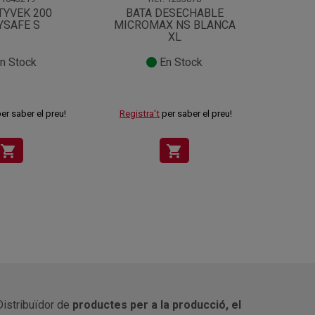
TYVEK 200
BATA DESECHABLE
BUZ
YSAFE S
MICROMAX NS BLANCA
11
XL
n Stock
En Stock
9
er saber el preu!
Registra't
per saber el preu!
shopping_cart
shopping_cart
Distribuïdor de
productes per a la producció, el