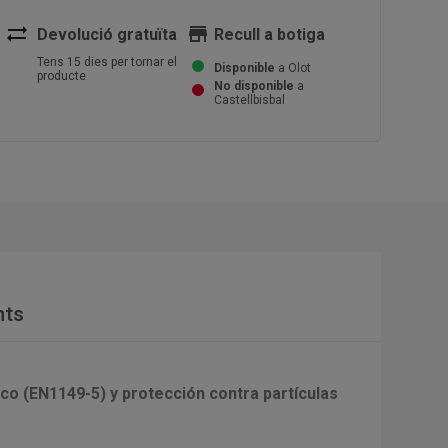
sync_alt
store
Devolució gratuïta
Recull a botiga
Tens 15 dies per tornar el
Disponible
a Olot
producte
No disponible
a
Castellbisbal
nts
co (EN1149-5) y protección contra partículas