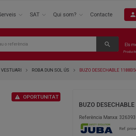
perso
Serveis
SAT
Qui som?
Contacte
search
Els m
Product
VESTUARI
ROBA DUN SOL ÚS
BUZO DESECHABLE 1188B5
OPORTUNITAT
BUZO DESECHABLE 
Referència Manxa:
326393
Ref. pro