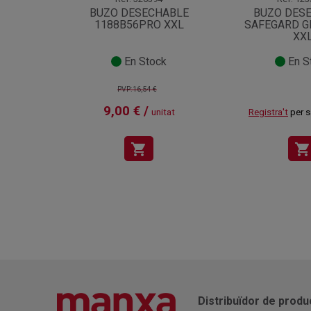
BUZO DESECHABLE
BUZO DES
1188B56PRO XXL
SAFEGARD G
XX
En Stock
En S
PVP:16,54 €
9,00 € /
unitat
Registra't
per s
shopping_cart
shopping_cart
Distribuïdor de produ