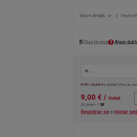
expand_more
Veure detalls
|
Veure m
Algun dubt
Fitxa tècnica
XL
PVP: 16,54 € /
unitat
(Preu de ve
9,00 €
/
Unitat
25 Unitat = 1
Registrar-se
o
iniciar se