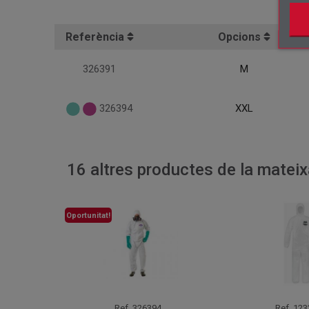
Referència
Opcions
326391
M
326394
XXL
16 altres productes de la mateix
Oportunitat!
Ref.
326394
Ref.
123