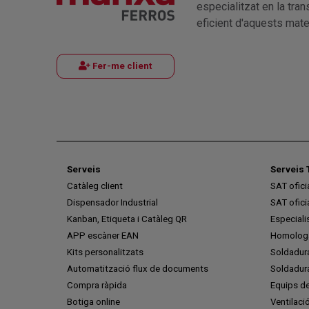
especialitzat en la tra
eficient d'aquests mater
Fer-me client
Serveis
Serveis 
Catàleg client
SAT ofic
Dispensador Industrial
SAT ofic
Kanban, Etiqueta i Catàleg QR
Especiali
APP escàner EAN
Homologa
Kits personalitzats
Soldadur
Automatització flux de documents
Soldadura
Compra ràpida
Equips de
Botiga online
Ventilaci