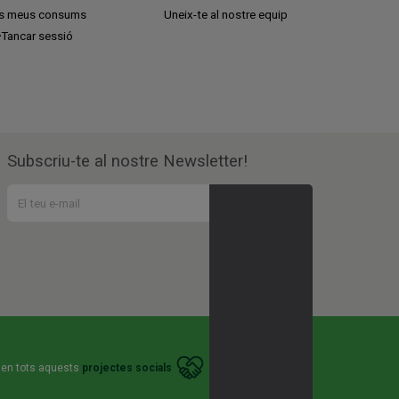
ls meus consums
Uneix-te al nostre equip
Tancar sessió
Subscriu-te al nostre Newsletter!
 en tots aquests
projectes socials