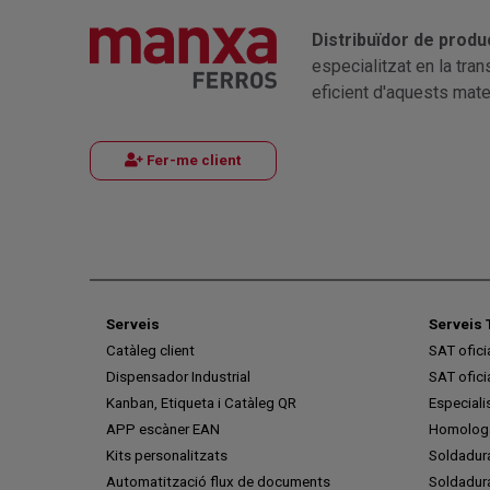
Distribuïdor de produ
especialitzat en la tra
eficient d'aquests mater
Fer-me client
Serveis
Serveis 
Catàleg client
SAT ofic
Dispensador Industrial
SAT ofic
Kanban, Etiqueta i Catàleg QR
Especiali
APP escàner EAN
Homologa
Kits personalitzats
Soldadur
Automatització flux de documents
Soldadura