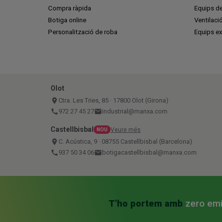
Compra ràpida
Equips de
Botiga online
Ventilaci
Personalització de roba
Equips ex
Olot
place
Ctra. Les Tries, 85 · 17800 Olot (Girona)
call
972 27 45 27
email
industrial@manxa.com
Castellbisbal
Veure més
NOU
place
C. Acústica, 9 · 08755 Castellbisbal (Barcelona)
call
937 50 34 06
email
botigacastellbisbal@manxa.com
T'ho portem amb
zero em