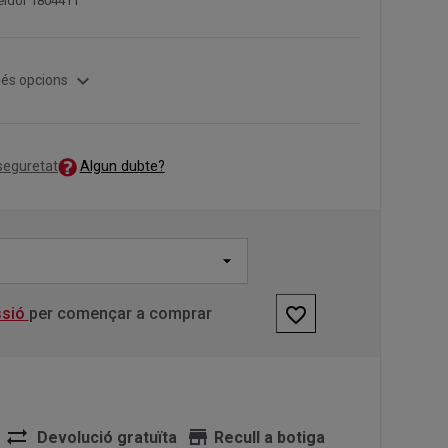
eïdor 1804411
expand_more
és opcions
Algun dubte?
 seguretat
favorite_border
ssió
per començar a comprar
sync_alt
store
Devolució gratuïta
Recull a botiga