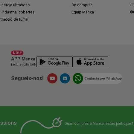
 neteja ultrasons
On comprar
E
ó industrial cobertes
Equip Manxa
tracció de fums
NOU!
APP Manxa
Lectura codis EAN
Segueix-nos!
Contacta
per WhatsApp
issions
Quan compres a Manxa, estàs participant