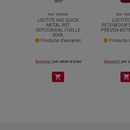
Ref.
992964
Ref.
996
LOCTITE 660 QUICK
LOCTITE
METAL RET.
RETENEDOR S
REP.COAXIAL FUELLE
PREVEN BOT
50ML
Producte d'encàrrec
Producte d
Registra't
per saber el preu!
Registra't
per s
shopping_cart
shopping_cart