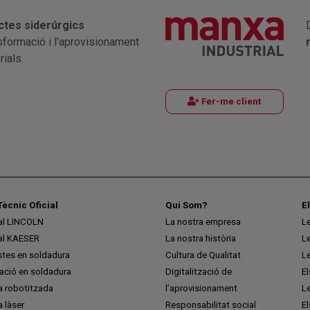
ctes siderúrgics
nsformació i l'aprovisionament
ials.
Fer-me client
Tècnic Oficial
Qui Som?
E
ial LINCOLN
La nostra empresa
L
ial KAESER
La nostra història
L
stes en soldadura
Cultura de Qualitat
L
ció en soldadura
Digitalització de
E
a robotitzada
l’aprovisionament
L
 làser
Responsabilitat social
El