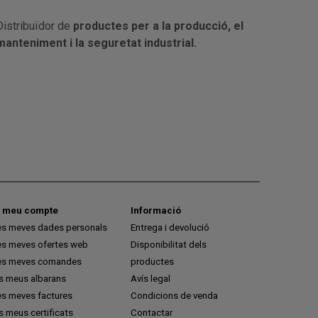
Distribuïdor de
productes per a la producció, el
manteniment i la seguretat industrial.
l meu compte
Informació
es meves dades personals
Entrega i devolució
es meves ofertes web
Disponibilitat dels
es meves comandes
productes
ls meus albarans
Avís legal
es meves factures
Condicions de venda
s meus certificats
Contactar