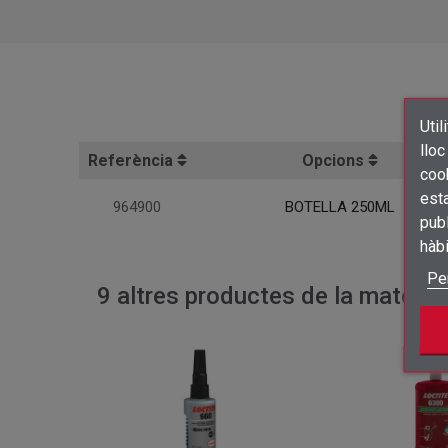
Util
lloc
Referència
Opcions
cook
esta
964900
BOTELLA 250ML
publ
hàb
Pe
9 altres productes de la mateixa