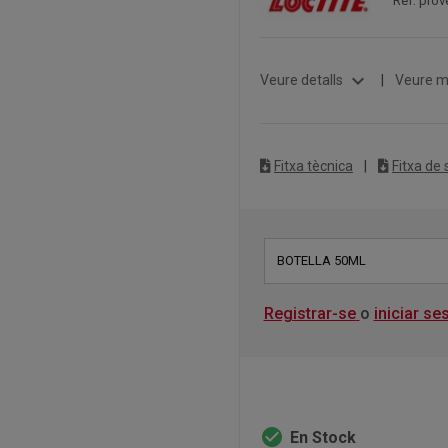
Ref. prov
expand_more
Veure detalls
|
Veure m
Fitxa tècnica
|
Fitxa de
BOTELLA 50ML
Registrar-se
o
iniciar se
check_circle
En Stock