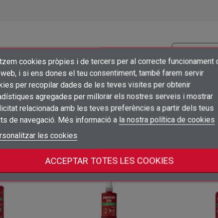
itzem cookies pròpies i de tercers per al correcte funcionament 
×
Crear una llista de desitjos
 web, i si ens dones el teu consentiment, també farem servir
Preu
Embalatge
Connectar-se
ies per recopilar dades de les teves visites per obtenir
dístiques agregades per millorar els nostres serveis i mostrar
×
10
Inicia sessió per veure preus
Afegir a la llista de desitjos
unidad
un
Nom de la llista de desitjos
icitat relacionada amb les teves preferències a partir dels teus
Cal que connecteu per a desar els productes a la vostra llista de desitjos
its de navegació. Més informació a
la nostra política de cookies
add_circle_outline
Crear una llista nova
Connectar-se
rsonalitzar les cookies
Cancel·lar
 categoria:
Crear una llista de desitjos
Cancel·lar
ACCEPTAR TOTES LES COOKIES