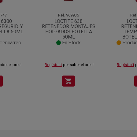
747
Ref.
969935
Ref
 6300
LOCTITE 638
LOCT
EGURID. Y
RETENEDOR MONTAJES
RETEN
ELLA 50ML
HOLGADOS BOTELLA
TEMP
50ML
BOTEL
'encàrrec
En Stock
Produc
aber el preu!
Registra't
per saber el preu!
Registra't
p
shopping_cart