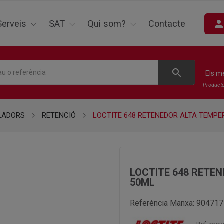
perso
Serveis
SAT
Qui som?
Contacte
search
Els m
Product
LADORS
RETENCIÓ
LOCTITE 648 RETENEDOR ALTA TEMP
LOCTITE 648 RETE
50ML
Referència Manxa:
904717