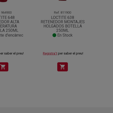
.
964900
Ref.
811900
ITE 648
LOCTITE 638
L
EDOR ALTA
RETENEDOR MONTAJES
RET
ERATURA
HOLGADOS BOTELLA
PIEZA
LA 250ML
250ML
te d'encàrrec
En Stock
er saber el preu!
Registra't
per saber el preu!
Registr
shopping_cart
shopping_cart