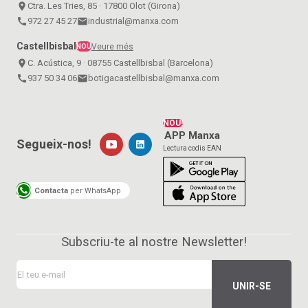
place
Ctra. Les Tries, 85 · 17800 Olot (Girona)
call
972 27 45 27
email
industrial@manxa.com
Castellbisbal
Veure més
NOU
place
C. Acústica, 9 · 08755 Castellbisbal (Barcelona)
call
937 50 34 06
email
botigacastellbisbal@manxa.com
NOU!
APP Manxa
Segueix-nos!
Lectura codis EAN
Contacta
per WhatsApp
Subscriu-te al nostre Newsletter!