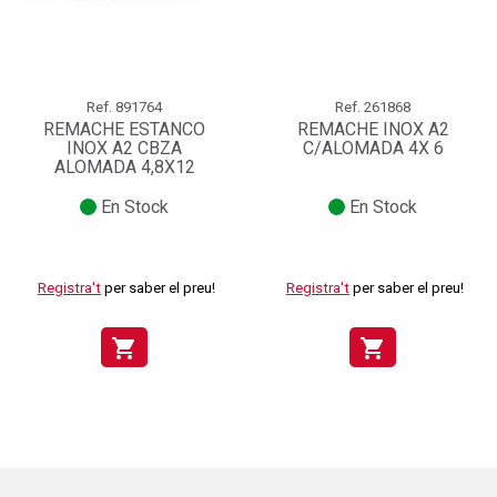
Ref.
891764
Ref.
261868
REMACHE ESTANCO
REMACHE INOX A2
INOX A2 CBZA
C/ALOMADA 4X 6
ALOMADA 4,8X12
En Stock
En Stock
Registra't
per saber el preu!
Registra't
per saber el preu!
shopping_cart
shopping_cart