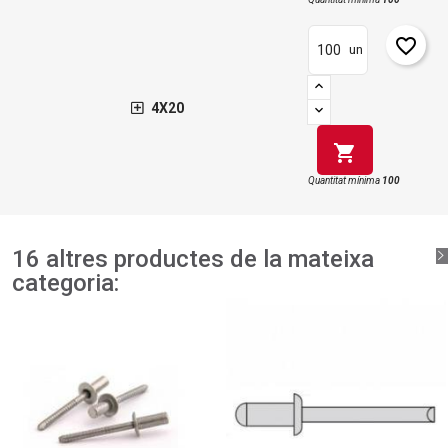
favorite_border
un
4X20
shopping_cart
Quantitat mínima
100
16 altres productes de la mateixa
categoria: