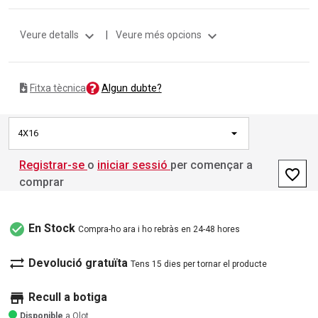
expand_more
expand_more
Veure detalls
|
Veure més opcions
Algun dubte?
Fitxa tècnica
4X16
Registrar-se
o
iniciar sessió
per començar a
favorite_border
comprar
check_circle
En Stock
Compra-ho ara i ho rebràs en 24-48 hores
sync_alt
Devolució gratuïta
Tens 15 dies per tornar el producte
store
Recull a botiga
Disponible
a Olot