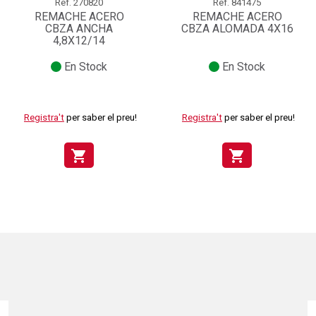
Ref.
270820
Ref.
841475
REMACHE ACERO
REMACHE ACERO
CBZA ANCHA
CBZA ALOMADA 4X16
4,8X12/14
En Stock
En Stock
Registra't
per saber el preu!
Registra't
per saber el preu!
shopping_cart
shopping_cart