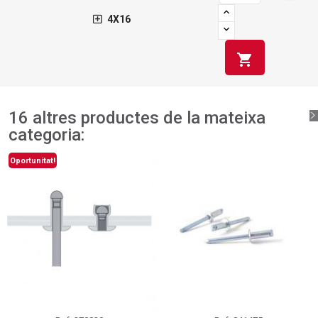
4X16
shopping_cart
16 altres productes de la mateixa
categoria:
Oportunitat!