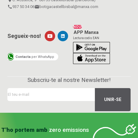
call
937 50 34 06
email
botigacastellbisbal@manxa.com
NOU!
APP Manxa
Segueix-nos!
Lectura codis EAN
Contacta
per WhatsApp
Subscriu-te al nostre Newsletter!
T'ho portem amb
zero emissions