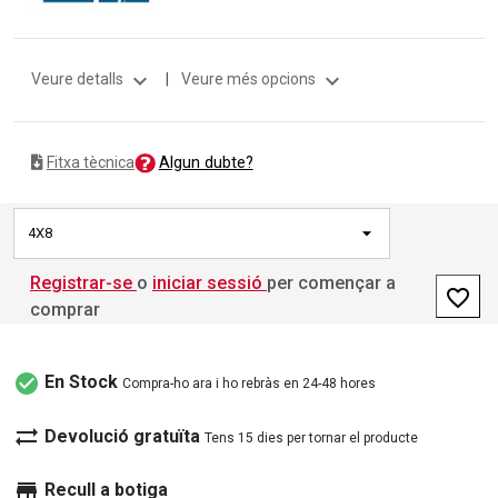
expand_more
expand_more
Veure detalls
|
Veure més opcions
Algun dubte?
Fitxa tècnica
4X8
Registrar-se
o
iniciar sessió
per començar a
favorite_border
comprar
check_circle
En Stock
Compra-ho ara i ho rebràs en 24-48 hores
sync_alt
Devolució gratuïta
Tens 15 dies per tornar el producte
store
Recull a botiga