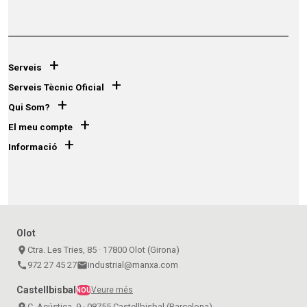
+
Serveis
+
Serveis Tècnic Oficial
+
Qui Som?
+
El meu compte
+
Informació
Olot
place
Ctra. Les Tries, 85 · 17800 Olot (Girona)
call
972 27 45 27
email
industrial@manxa.com
Castellbisbal
Veure més
NOU
place
C. Acústica, 9 · 08755 Castellbisbal (Barcelona)