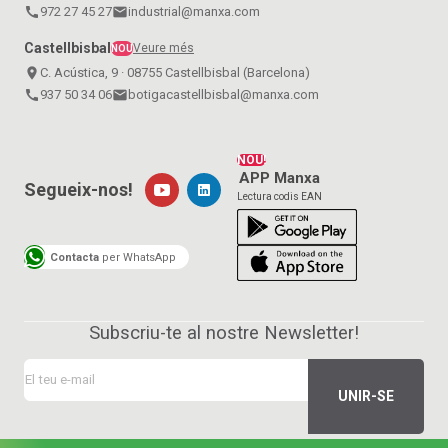
call
972 27 45 27
email
industrial@manxa.com
Castellbisbal
Veure més
NOU
place
C. Acústica, 9 · 08755 Castellbisbal (Barcelona)
call
937 50 34 06
email
botigacastellbisbal@manxa.com
NOU!
APP Manxa
Segueix-nos!
Lectura codis EAN
Contacta
per WhatsApp
Subscriu-te al nostre Newsletter!