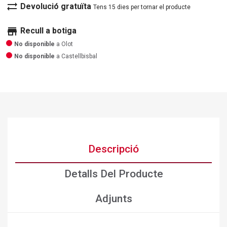
sync_alt
Devolució gratuïta
Tens 15 dies per tornar el producte
store
Recull a botiga
No disponible
a Olot
No disponible
a Castellbisbal
Descripció
Detalls Del Producte
Adjunts