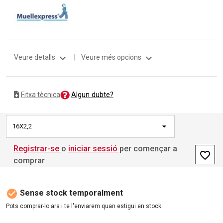
expand_more
expand_more
Veure detalls
|
Veure més opcions
Algun dubte?
Fitxa tècnica
16X2,2
Registrar-se
o
iniciar sessió
per començar a
favorite_border
comprar
check_circle
Sense stock temporalment
Pots comprar-lo ara i te l'enviarem quan estigui en stock.