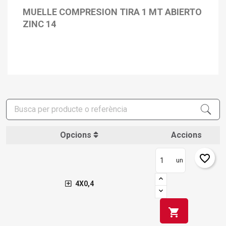
MUELLE COMPRESION TIRA 1 MT ABIERTO
ZINC 14
Opcions
Accions
favorite_border
un
4X0,4
shopping_cart