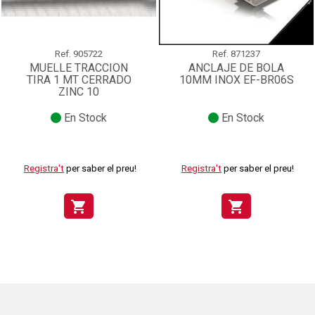
Ref.
905722
Ref.
871237
MUELLE TRACCION
ANCLAJE DE BOLA
TIRA 1 MT CERRADO
10MM INOX EF-BR06S
ZINC 10
En Stock
En Stock
Registra't
per saber el preu!
Registra't
per saber el preu!
shopping_cart
shopping_cart