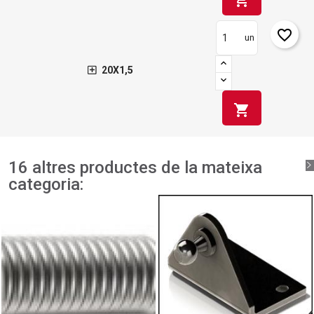
favorite_border
un
20X1,5
shopping_cart
16 altres productes de la mateixa
categoria: