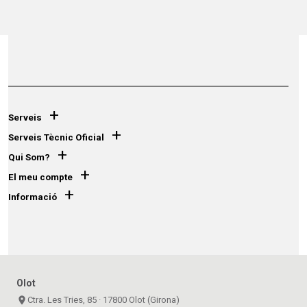
+
Serveis
+
Serveis Tècnic Oficial
+
Qui Som?
+
El meu compte
+
Informació
Olot
place
Ctra. Les Tries, 85 · 17800 Olot (Girona)