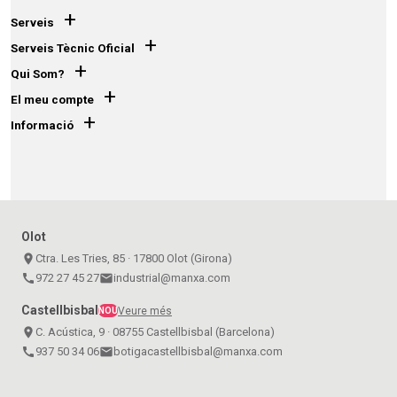
+
Serveis
+
Serveis Tècnic Oficial
+
Qui Som?
+
El meu compte
+
Informació
Olot
place
Ctra. Les Tries, 85 · 17800 Olot (Girona)
call
972 27 45 27
email
industrial@manxa.com
Castellbisbal
Veure més
NOU
place
C. Acústica, 9 · 08755 Castellbisbal (Barcelona)
call
937 50 34 06
email
botigacastellbisbal@manxa.com