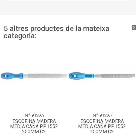
llista de desitjos.
add_circle_outline
Crear una llista nova
Connectar-se
Cancel·lar
Crear una llista de desitjos
Cancel·lar
5 altres productes de la mateixa
categoria:
Ref.
945569
Ref.
945567
ESCOFINA MADERA
ESCOFINA MADERA
MEDIA CAÑA PF 1552
MEDIA CAÑA PF 1552
250MM C2
150MM C2