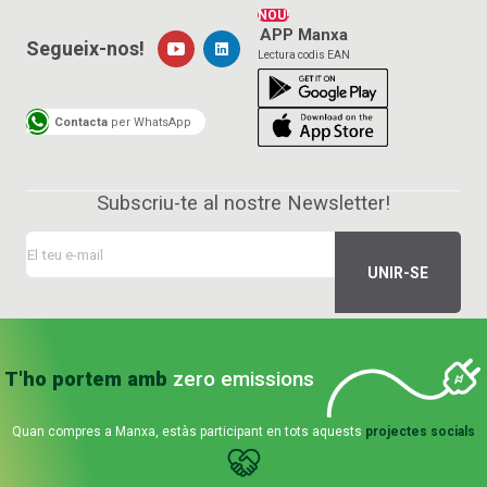
NOU!
APP Manxa
Segueix-nos!
Lectura codis EAN
Contacta
per WhatsApp
Subscriu-te al nostre Newsletter!
T'ho portem amb
zero emissions
Quan compres a Manxa, estàs participant en tots aquests
projectes socials