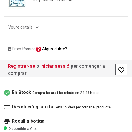
expand_more
Veure detalls
Algun dubte?
Fitxa tècnica
Registrar-se
o
iniciar sessió
per començar a
favorite_border
comprar
check_circle
En Stock
Compra-ho ara i ho rebràs en 24-48 hores
sync_alt
Devolució gratuïta
Tens 15 dies per tornar el producte
store
Recull a botiga
Disponible
a Olot