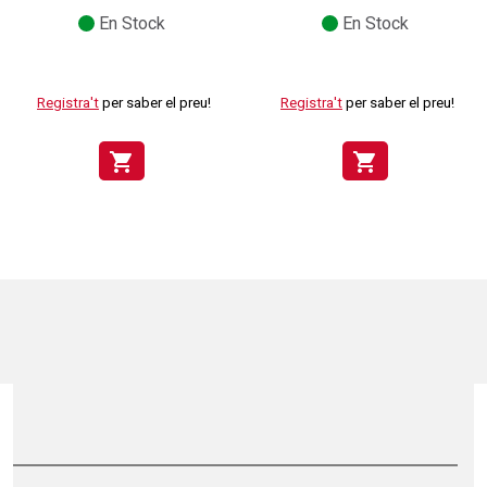
En Stock
En Stock
Registra't
per saber el preu!
Registra't
per saber el preu!
shopping_cart
shopping_cart