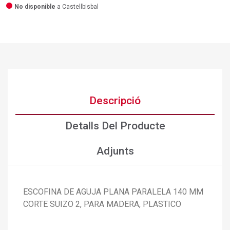
No disponible
a Castellbisbal
Descripció
Detalls Del Producte
Adjunts
×
Crear una llista de desitjos
×
ESCOFINA DE AGUJA PLANA PARALELA 140 MM
Connectar-se
CORTE SUIZO 2, PARA MADERA, PLASTICO
×
Afegir a la llista de desitjos
Nom de la llista de desitjos
Cal que connecteu per a desar els productes a la vostra