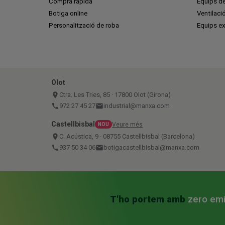
Compra ràpida
Equips de
Botiga online
Ventilaci
Personalització de roba
Equips ex
Olot
place
Ctra. Les Tries, 85 · 17800 Olot (Girona)
call
972 27 45 27
email
industrial@manxa.com
Castellbisbal
Veure més
NOU
place
C. Acústica, 9 · 08755 Castellbisbal (Barcelona)
call
937 50 34 06
email
botigacastellbisbal@manxa.com
T'ho portem amb
zero em