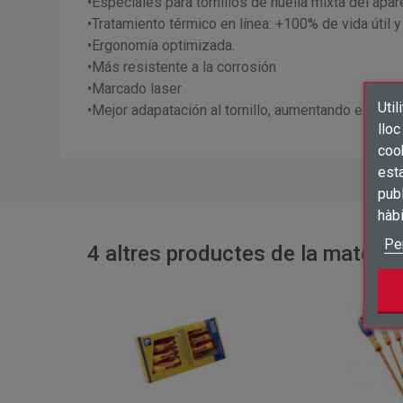
•Especiales para tornillos de huella mixta del apare
•Tratamiento térmico en línea: +100% de vida útil 
•Ergonomía optimizada.
•Más resistente a la corrosión
•Marcado laser
Util
•Mejor adapatación al tornillo, aumentando el par
lloc
cook
esta
publ
hàb
Pe
4 altres productes de la mateixa