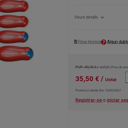
expand_more
Veure detalls
Algun dubt
Fitxa tècnica
PVP: 49,76 € /
unitat
(Preu de ve
35,50 €
/
Unitat
Promoció vàlida fins 15/02/2027
Registrar-se
o
iniciar se