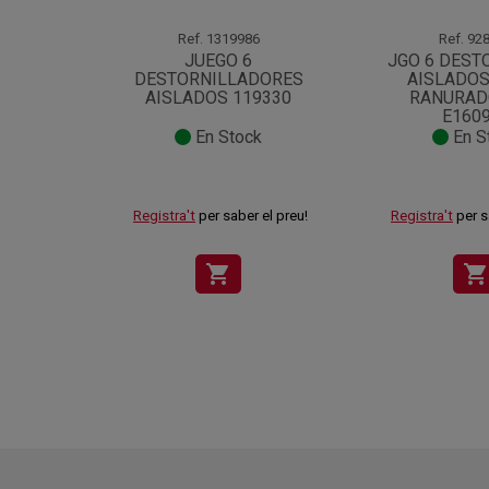
Ref.
1319986
Ref.
928
JUEGO 6
JGO 6 DEST
DESTORNILLADORES
AISLADOS
AISLADOS 119330
RANURAD
E160
En Stock
En S
Registra't
per saber el preu!
Registra't
per s
shopping_cart
shopping_cart