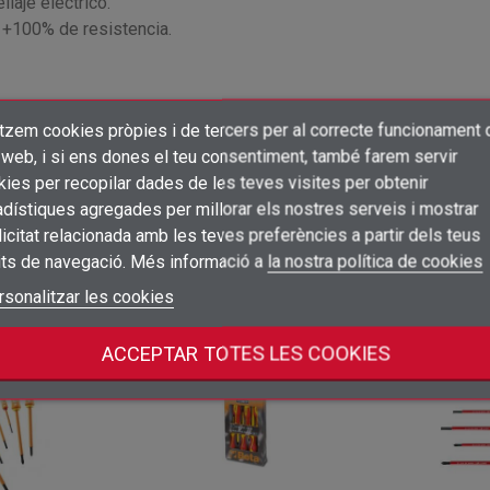
llaje eléctrico.
y +100% de resistencia.
itzem cookies pròpies i de tercers per al correcte funcionament 
 y disminuyendo el desgaste.
×
Crear una llista de desitjos
 web, i si ens dones el teu consentiment, també farem servir
Connectar-se
ies per recopilar dades de les teves visites per obtenir
dístiques agregades per millorar els nostres serveis i mostrar
×
Afegir a la llista de desitjos
Nom de la llista de desitjos
icitat relacionada amb les teves preferències a partir dels teus
Cal que connecteu per a desar els productes a la vostra llista de desitjos
its de navegació. Més informació a
la nostra política de cookies
add_circle_outline
Crear una llista nova
Connectar-se
rsonalitzar les cookies
Cancel·lar
 categoria:
Crear una llista de desitjos
Cancel·lar
ACCEPTAR TOTES LES COOKIES
Oferta!
Oferta!