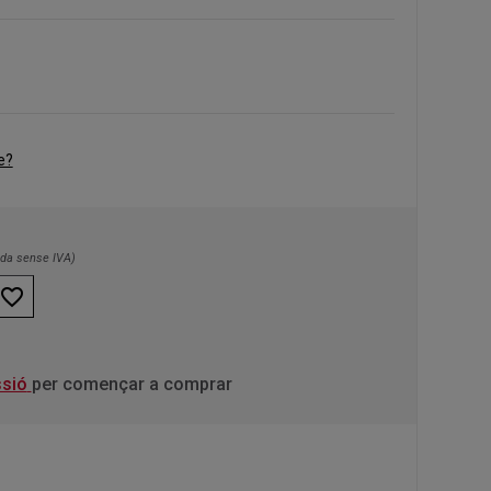
e?
nda sense IVA)
favorite_border
ssió
per començar a comprar