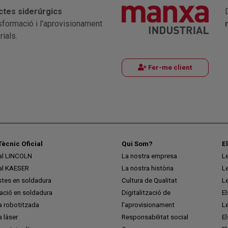
ctes siderúrgics
nsformació i l'aprovisionament
ials.
Fer-me client
Tècnic Oficial
Qui Som?
E
ial LINCOLN
La nostra empresa
L
ial KAESER
La nostra història
L
stes en soldadura
Cultura de Qualitat
L
ció en soldadura
Digitalització de
E
a robotitzada
l’aprovisionament
L
 làser
Responsabilitat social
El