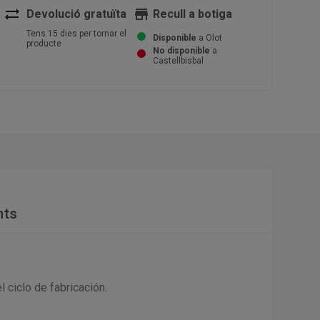
sync_alt
store
Devolució gratuïta
Recull a botiga
Tens 15 dies per tornar el
Disponible
a Olot
producte
No disponible
a
Castellbisbal
nts
 ciclo de fabricación.