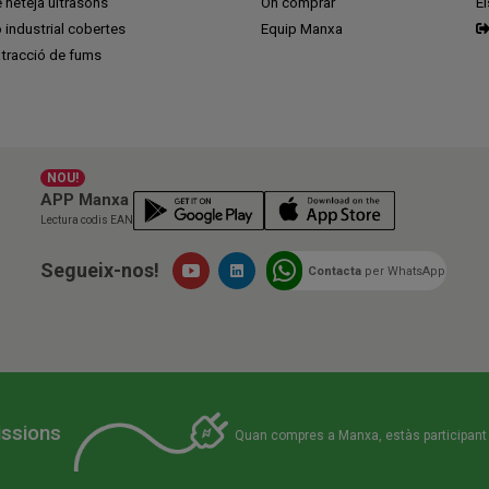
 neteja ultrasons
On comprar
E
ó industrial cobertes
Equip Manxa
tracció de fums
NOU!
APP Manxa
Lectura codis EAN
Segueix-nos!
Contacta
per WhatsApp
issions
Quan compres a Manxa, estàs participant