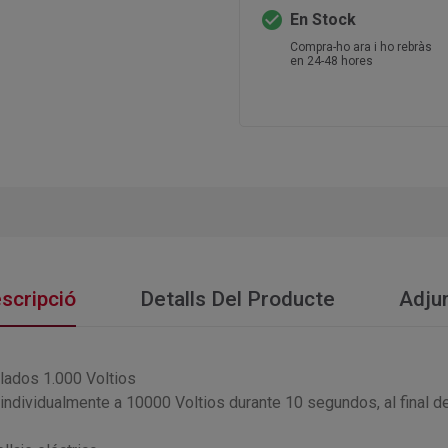
check_circle
En Stock
Compra-ho ara i ho rebràs
en 24-48 hores
scripció
Detalls Del Producte
Adju
lados 1.000 Voltios
individualmente a 10000 Voltios durante 10 segundos, al final del