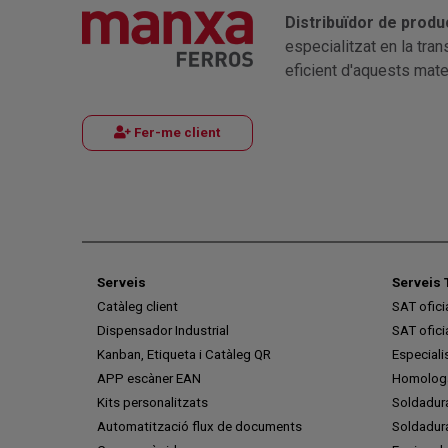
Distribuïdor de produ
especialitzat en la tra
eficient d'aquests mater
Fer-me client
Serveis
Serveis 
Catàleg client
SAT ofic
Dispensador Industrial
SAT ofic
Kanban, Etiqueta i Catàleg QR
Especiali
APP escàner EAN
Homologa
Kits personalitzats
Soldadur
Automatització flux de documents
Soldadura