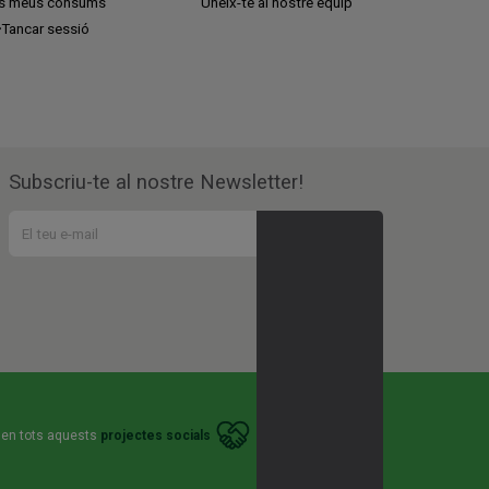
ls meus consums
Uneix-te al nostre equip
Tancar sessió
Subscriu-te al nostre Newsletter!
 en tots aquests
projectes socials