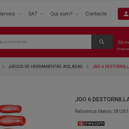
perso
Serveis
SAT
Qui som?
Contacte
search
Els m
Product
JUEGOS DE HERRAMIENTAS AISLADAS
JGO 6 DESTORNIL
JGO 6 DESTORNILL
Referència Manxa:
381261