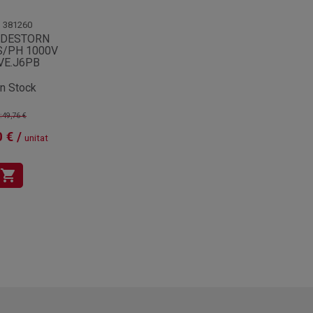
.
381260
 DESTORN
/PH 1000V
VE.J6PB
n Stock
:49,76 €
 € /
unitat
shopping_cart