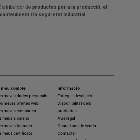
Distribuïdor de
productes per a la producció, el
manteniment i la seguretat industrial.
l meu compte
Informació
es meves dades personals
Entrega i devolució
es meves ofertes web
Disponibilitat dels
es meves comandes
productes
ls meus albarans
Avís legal
es meves factures
Condicions de venda
s meus certificats
Contactar