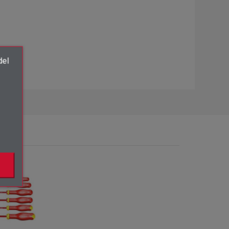
del
×
.