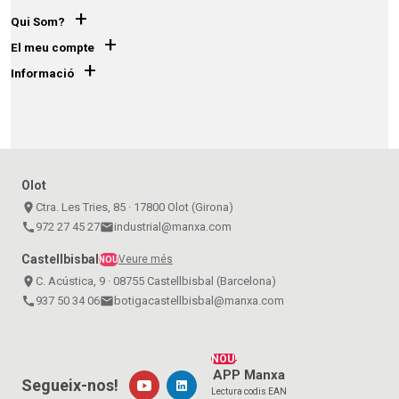
+
Qui Som?
+
El meu compte
+
Informació
Olot
place
Ctra. Les Tries, 85 · 17800 Olot (Girona)
call
972 27 45 27
email
industrial@manxa.com
Castellbisbal
Veure més
NOU
place
C. Acústica, 9 · 08755 Castellbisbal (Barcelona)
call
937 50 34 06
email
botigacastellbisbal@manxa.com
NOU!
APP Manxa
Segueix-nos!
Lectura codis EAN