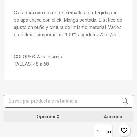
Cazadora con cierre de cremallera protegida por
solapa ancha con click. Manga sentada. Elástico de
ajuste en puño y cintura del mismo material. Varios
bolsillos. Composición: 100% algodón 270 gr/m2.
COLORES: Azul marino
TALLAS: 48 a 68
×
Crear una llista de desitjos
×
Connectar-se
Opcions
Accions
×
Afegir a la llista de desitjos
Nom de la llista de desitjos
Cal que connecteu per a desar els productes a la vostra
favorite_border
llista de desitjos.
un