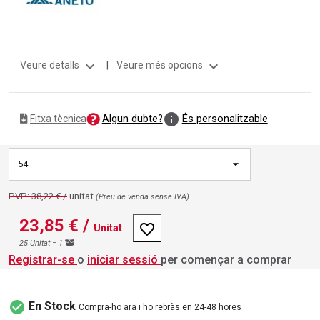
expand_more
expand_more
Veure detalls
|
Veure més opcions
info
Algun dubte?
És personalitzable
Fitxa tècnica
54
PVP: 38,22 € /
unitat
(Preu de venda sense IVA)
23,85 €
/
favorite_border
Unitat
25 Unitat = 1
Registrar-se
o
iniciar sessió
per començar a comprar
check_circle
En Stock
Compra-ho ara i ho rebràs en 24-48 hores