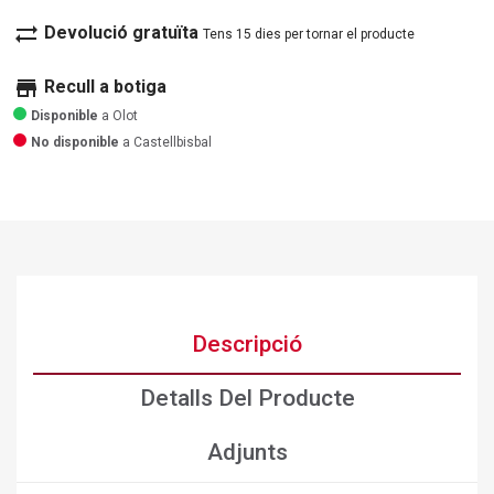
sync_alt
Devolució gratuïta
Tens 15 dies per tornar el producte
store
Recull a botiga
Disponible
a Olot
No disponible
a Castellbisbal
Descripció
Detalls Del Producte
Adjunts