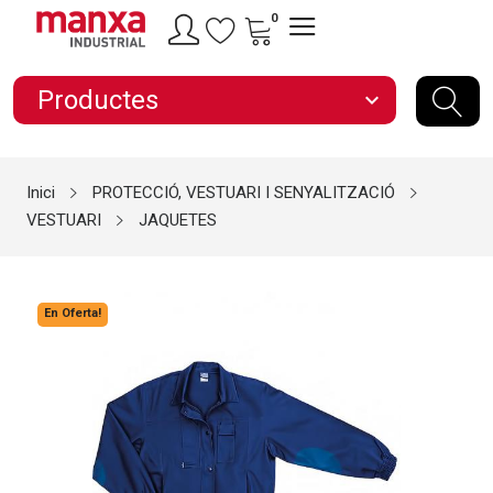
0
Productes
expand_more
Inici
PROTECCIÓ, VESTUARI I SENYALITZACIÓ
VESTUARI
JAQUETES
En Oferta!