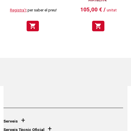
PVP:180,11 €
105,00 € /
Registra't
per saber el preu!
unitat
shopping_cart
shopping_cart
+
Serveis
+
Serveis Tècnic Oficial