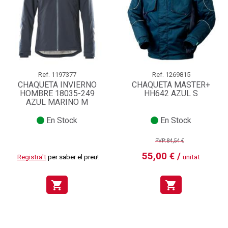
Ref.
1197377
Ref.
1269815
CHAQUETA INVIERNO
CHAQUETA MASTER+
HOMBRE 18035-249
HH642 AZUL S
AZUL MARINO M
En Stock
En Stock
PVP:84,54 €
55,00 € /
Registra't
per saber el preu!
unitat
shopping_cart
shopping_cart