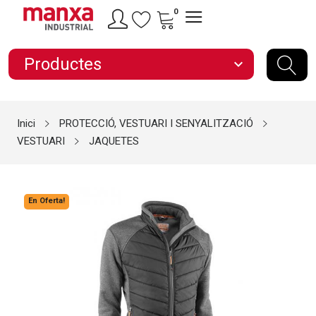
0
Productes
expand_more
Inici
PROTECCIÓ, VESTUARI I SENYALITZACIÓ
VESTUARI
JAQUETES
En Oferta!