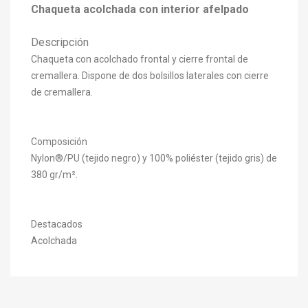
Chaqueta acolchada con interior afelpado
Descripción
Chaqueta con acolchado frontal y cierre frontal de
cremallera. Dispone de dos bolsillos laterales con cierre
de cremallera.
Composición
Nylon®/PU (tejido negro) y 100% poliéster (tejido gris) de
×
Crear una llista de desitjos
×
380 gr/m².
Connectar-se
×
Afegir a la llista de desitjos
Nom de la llista de desitjos
Cal que connecteu per a desar els productes a la vostra
Destacados
llista de desitjos.
Acolchada
add_circle_outline
Crear una llista nova
Connectar-se
Cancel·lar
Crear una llista de desitjos
Cancel·lar