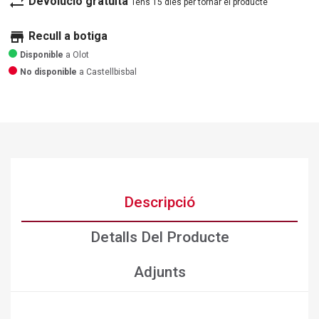
sync_alt
Devolució gratuïta
Tens 15 dies per tornar el producte
store
Recull a botiga
Disponible
a Olot
No disponible
a Castellbisbal
Descripció
Detalls Del Producte
Adjunts