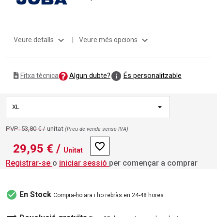
expand_more
expand_more
Veure detalls
|
Veure més opcions
info
Algun dubte?
És personalitzable
Fitxa tècnica
XL
PVP: 53,80 € /
unitat
(Preu de venda sense IVA)
favorite_border
29,95 €
/
Unitat
Registrar-se
o
iniciar sessió
per començar a comprar
check_circle
En Stock
Compra-ho ara i ho rebràs en 24-48 hores