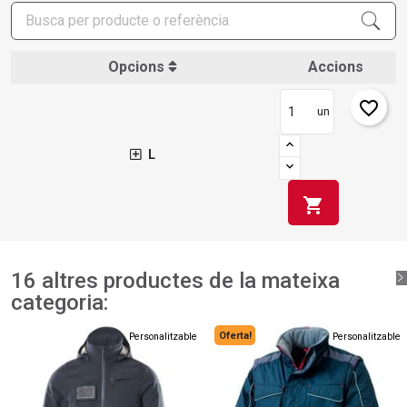
Opcions
Accions
favorite_border
un
L
shopping_cart
16 altres productes de la mateixa
categoria:
Oferta!
Personalitzable
Personalitzable