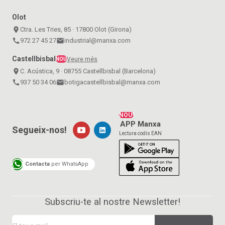
Olot
place
Ctra. Les Tries, 85 · 17800 Olot (Girona)
call
972 27 45 27
email
industrial@manxa.com
Castellbisbal
Veure més
NOU
place
C. Acústica, 9 · 08755 Castellbisbal (Barcelona)
call
937 50 34 06
email
botigacastellbisbal@manxa.com
NOU!
APP Manxa
Segueix-nos!
Lectura codis EAN
Contacta
per WhatsApp
Subscriu-te al nostre Newsletter!