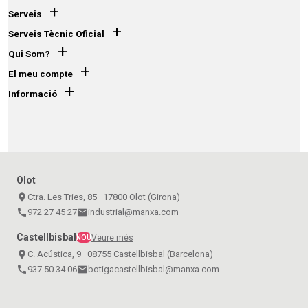
+
Serveis
+
Serveis Tècnic Oficial
+
Qui Som?
+
El meu compte
+
Informació
Olot
place
Ctra. Les Tries, 85 · 17800 Olot (Girona)
call
972 27 45 27
email
industrial@manxa.com
Castellbisbal
Veure més
NOU
place
C. Acústica, 9 · 08755 Castellbisbal (Barcelona)
call
937 50 34 06
email
botigacastellbisbal@manxa.com