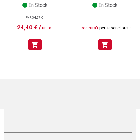
En Stock
En Stock
PVP:34,87 €
24,40 € /
unitat
Registra't
per saber el preu!
shopping_cart
shopping_cart