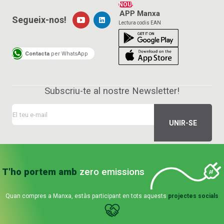
NOU!
APP Manxa
Segueix-nos!
Lectura codis EAN
Contacta
per WhatsApp
Subscriu-te al nostre Newsletter!
T'ho portem amb
zero emissions
Quan compres a Manxa, estàs participant en tots aquests
projectes socials