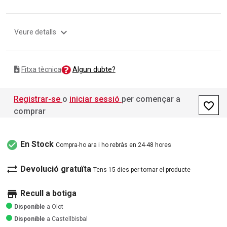
expand_more
Veure detalls
Algun dubte?
Fitxa tècnica
Registrar-se
o
iniciar sessió
per començar a
favorite_border
comprar
check_circle
En Stock
Compra-ho ara i ho rebràs en 24-48 hores
sync_alt
Devolució gratuïta
Tens 15 dies per tornar el producte
store
Recull a botiga
Disponible
a Olot
Disponible
a Castellbisbal