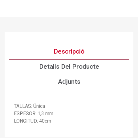
Descripció
Detalls Del Producte
Adjunts
TALLAS: Única
×
Crear una llista de desitjos
ESPESOR: 1,3 mm
×
Connectar-se
LONGITUD: 40cm
×
Afegir a la llista de desitjos
Nom de la llista de desitjos
Cal que connecteu per a desar els productes a la vostra