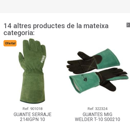
llista de desitjos.
add_circle_outline
Crear una llista nova
Connectar-se
Cancel·lar
Crear una llista de desitjos
Cancel·lar
14 altres productes de la mateixa
categoria:
Oferta!
Ref.
901018
Ref.
322324
GUANTE SERRAJE
GUANTES MIG
214IGPN 10
WELDER T-10 S00210