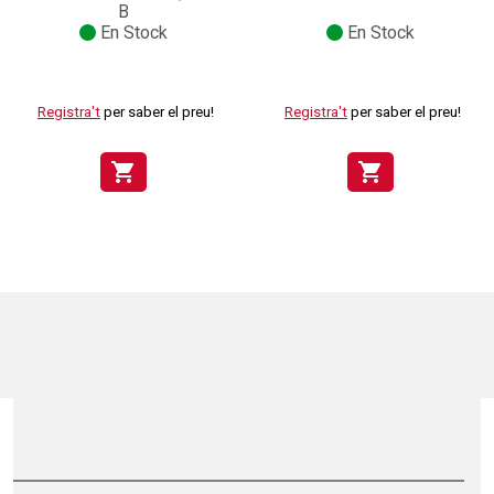
B
En Stock
En Stock
Registra't
per saber el preu!
Registra't
per saber el preu!
shopping_cart
shopping_cart