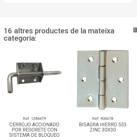
llista de desitjos.
add_circle_outline
Crear una llista nova
Connectar-se
Cancel·lar
Crear una llista de desitjos
Cancel·lar
16 altres productes de la mateixa
categoria:
Ref.
1284479
Ref.
906678
CERROJO ACCIONADO
BISAGRA HIERRO 553
POR RESORETE CON
ZINC 30X30
SISTEMA DE BLOQUEO