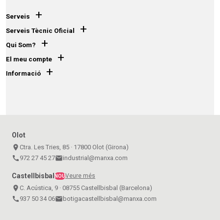
+
Serveis
+
Serveis Tècnic Oficial
+
Qui Som?
+
El meu compte
+
Informació
Olot
place
Ctra. Les Tries, 85 · 17800 Olot (Girona)
call
972 27 45 27
email
industrial@manxa.com
Castellbisbal
Veure més
NOU
place
C. Acústica, 9 · 08755 Castellbisbal (Barcelona)
call
937 50 34 06
email
botigacastellbisbal@manxa.com