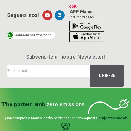
NOU!
APP Manxa
Segueix-nos!
Lectura codis EAN
Contacta
per WhatsApp
Subscriu-te al nostre Newsletter!
T'ho portem amb
zero emissions
Quan compres a Manxa, estàs participant en tots aquests
projectes socials