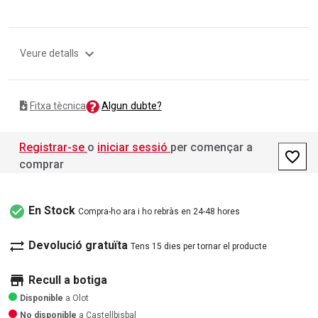
expand_more
Veure detalls
Algun dubte?
Fitxa tècnica
Registrar-se
o
iniciar sessió
per començar a
favorite_border
comprar
check_circle
En Stock
Compra-ho ara i ho rebràs en 24-48 hores
sync_alt
Devolució gratuïta
Tens 15 dies per tornar el producte
store
Recull a botiga
Disponible
a Olot
No disponible
a Castellbisbal