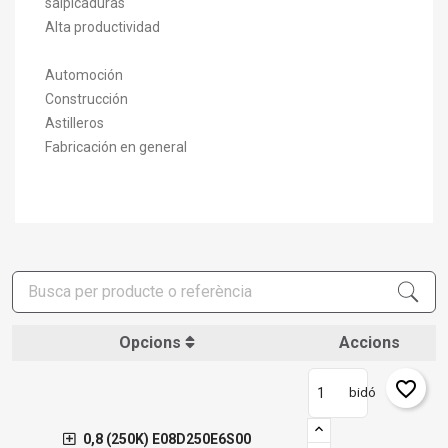
salpicaduras
Alta productividad
Automoción
Construcción
Astilleros
Fabricación en general
Opcions
Accions
favorite_border
bidó
×
Crear una llista de desitjos
×
Connectar-se
0,8 (250K) E08D250E6S00