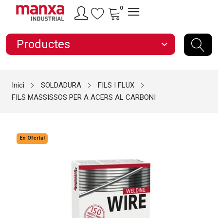
0
Productes
expand_more
Inici
SOLDADURA
FILS I FLUX
FILS MASSISSOS PER A ACERS AL CARBONI
En Oferta!