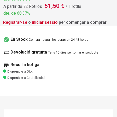
51,50 €
A partir de 72 Rotllos
/ 1 rotlle
dte. de 68,37%
Registrar-se
o
iniciar sessió
per començar a comprar
check_circle
En Stock
Compra-ho ara i ho rebràs en 24-48 hores
sync_alt
Devolució gratuïta
Tens 15 dies per tornar el producte
store
Recull a botiga
Disponible
a Olot
Disponible
a Castellbisbal