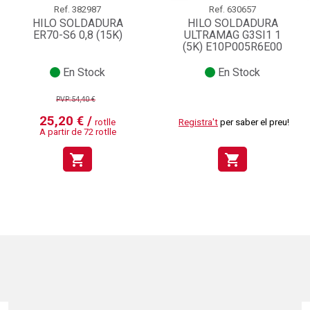
Ref.
382987
Ref.
630657
HILO SOLDADURA
HILO SOLDADURA
ER70-S6 0,8 (15K)
ULTRAMAG G3SI1 1
(5K) E10P005R6E00
En Stock
En Stock
PVP:54,40 €
25,20 € /
rotlle
Registra't
per saber el preu!
A partir de 72 rotlle
shopping_cart
shopping_cart