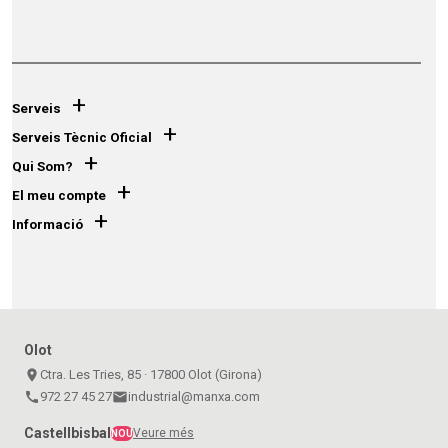
+
Serveis
+
Serveis Tècnic Oficial
+
Qui Som?
+
El meu compte
+
Informació
Olot
place
Ctra. Les Tries, 85 · 17800 Olot (Girona)
call
972 27 45 27
email
industrial@manxa.com
Castellbisbal
Veure més
NOU