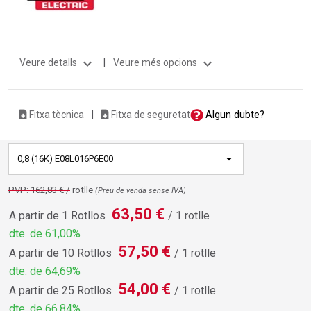
expand_more
expand_more
Veure detalls
|
Veure més opcions
Algun dubte?
Fitxa tècnica
|
Fitxa de seguretat
0,8 (16K) E08L016P6E00
PVP: 162,83 € /
rotlle
(Preu de venda sense IVA)
63,50 €
A partir de 1 Rotllos
/ 1 rotlle
dte. de 61,00%
57,50 €
A partir de 10 Rotllos
/ 1 rotlle
dte. de 64,69%
54,00 €
A partir de 25 Rotllos
/ 1 rotlle
dte. de 66,84%