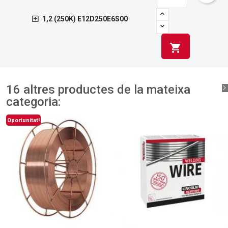
1,2 (250K) E12D250E6S00
shopping_cart
16 altres productes de la mateixa
categoria:
Oportunitat!