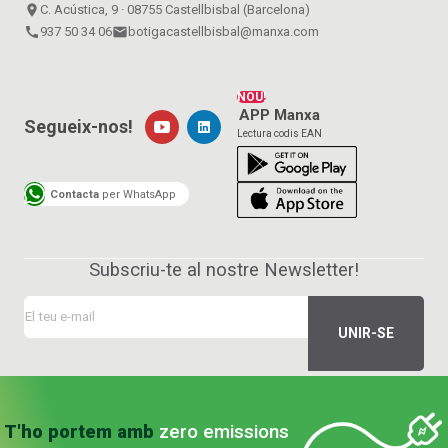
place
C. Acústica, 9 · 08755 Castellbisbal (Barcelona)
call
937 50 34 06
email
botigacastellbisbal@manxa.com
NOU!
APP Manxa
Segueix-nos!
Lectura codis EAN
Contacta
per WhatsApp
Subscriu-te al nostre Newsletter!
T'ho portem amb
zero emissions