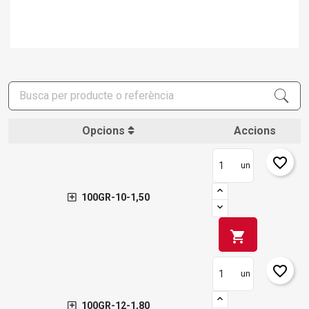
Opcions
Accions
favorite_border
un
100GR-10-1,50
shopping_cart
favorite_border
un
100GR-12-1,80