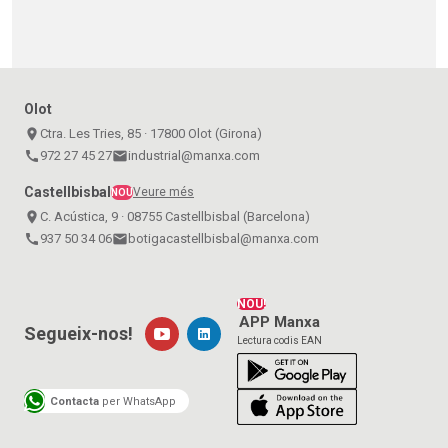
Olot
place
Ctra. Les Tries, 85 · 17800 Olot (Girona)
call
972 27 45 27
email
industrial@manxa.com
Castellbisbal
Veure més
NOU
place
C. Acústica, 9 · 08755 Castellbisbal (Barcelona)
call
937 50 34 06
email
botigacastellbisbal@manxa.com
NOU!
APP Manxa
Segueix-nos!
Lectura codis EAN
Contacta
per WhatsApp