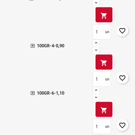
shopping_cart
favorite_border
un
100GR-4-0,90
shopping_cart
favorite_border
un
100GR-6-1,10
shopping_cart
favorite_border
un