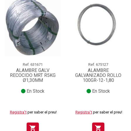
Ref.
631671
Ref.
675127
ALAMBRE GALV
ALAMBRE
RECOCIDO MRT R5KG
GALVANIZADO ROLLO
Ø1,30MM
100GR-12-1,80
En Stock
En Stock
Registra't
per saber el preu!
Registra't
per saber el preu!
shopping_cart
shopping_cart