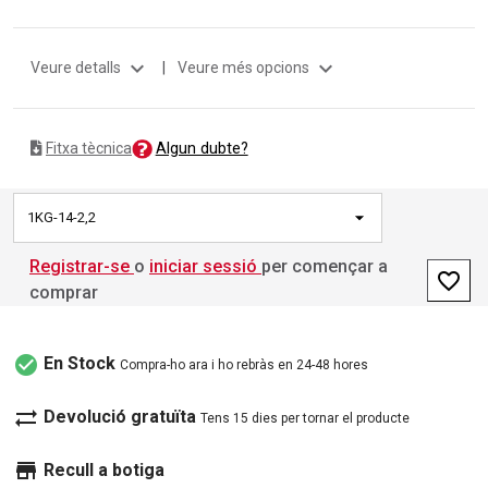
expand_more
expand_more
Veure detalls
|
Veure més opcions
Algun dubte?
Fitxa tècnica
1KG-14-2,2
Registrar-se
o
iniciar sessió
per començar a
favorite_border
comprar
check_circle
En Stock
Compra-ho ara i ho rebràs en 24-48 hores
sync_alt
Devolució gratuïta
Tens 15 dies per tornar el producte
store
Recull a botiga