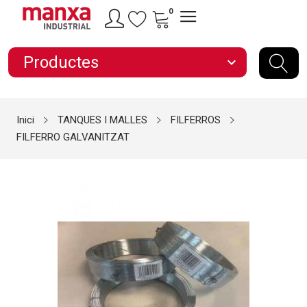
0
Productes
expand_more
Inici
TANQUES I MALLES
FILFERROS
FILFERRO GALVANITZAT