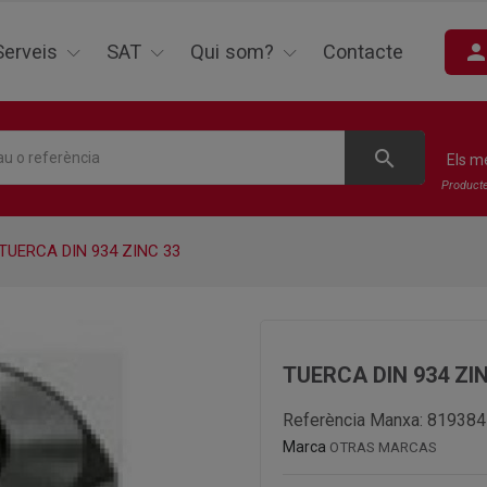
perso
Serveis
SAT
Qui som?
Contacte
search
Els m
Product
TUERCA DIN 934 ZINC 33
TUERCA DIN 934 ZI
Referència Manxa:
819384
Marca
OTRAS MARCAS