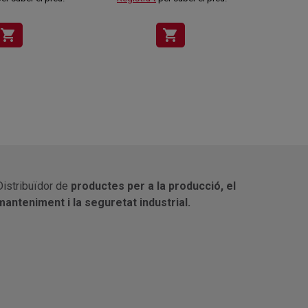
shopping_cart
shopping_cart
Distribuïdor de
productes per a la producció, el
manteniment i la seguretat industrial.