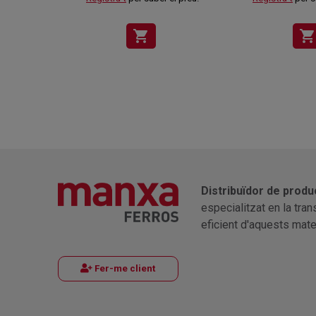
shopping_cart
shopping_cart
Distribuïdor de produ
especialitzat en la tra
eficient d'aquests mater
Fer-me client