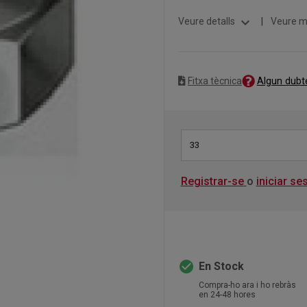
expand_more
Veure detalls
|
Veure m
Algun dubt
Fitxa tècnica
33
Registrar-se
o
iniciar se
check_circle
En Stock
Compra-ho ara i ho rebràs
en 24-48 hores