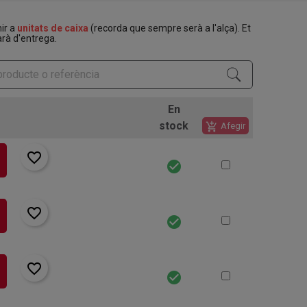
nir a
unitats de caixa
(recorda que sempre serà a l'alça). Et
rà d'entrega.
En
stock
add_shopping_cart
Afegir
favorite_border
check_circle
favorite_border
check_circle
favorite_border
check_circle