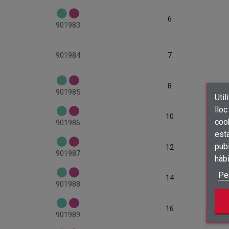
6
901983
901984
7
8
901985
Util
lloc
10
cook
901986
esta
publ
12
901987
hàb
Pe
14
901988
16
901989