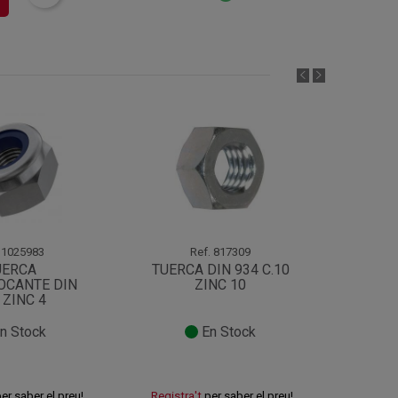
1025983
Ref.
817309
UERCA
TUERCA DIN 934 C.10
TUERC
OCANTE DIN
ZINC 10
PAV M
 ZINC 4
n Stock
En Stock
er saber el preu!
Registra't
per saber el preu!
Registr