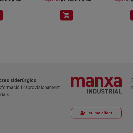
shopping_cart
ctes siderúrgics
nsformació i l'aprovisionament
ials.
Fer-me client