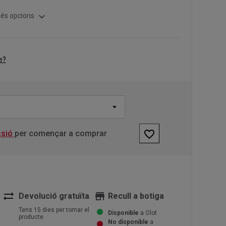
expand_more
és opcions
e?
favorite_border
ssió
per començar a comprar
sync_alt
store
Devolució gratuïta
Recull a botiga
Tens 15 dies per tornar el
Disponible
a Olot
producte
No disponible
a