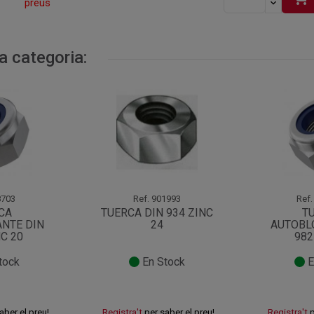
preus
a categoria:
703
Ref.
901993
Ref.
CA
TUERCA DIN 934 ZINC
T
NTE DIN
24
AUTOBL
NC 20
982
tock
En Stock
E
aber el preu!
Registra't
per saber el preu!
Registra't
p