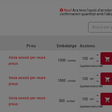
Nou!
Ara tens l'opció d'arrodo
confirmarem quantitat amb l'alba
Preu
Embalatge
Accions
Inicia sessió per veure
shopping_cart
un
1000
unidad
preus
Quantitat mínima
100
Inicia sessió per veure
shopping_cart
un
1000
unidad
preus
Quantitat mínima
100
Inicia sessió per veure
shopping_cart
un
500
unidad
preus
Quantitat mínima
100