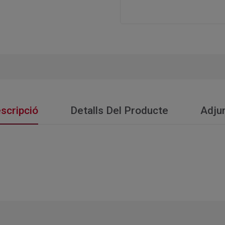
scripció
Detalls Del Producte
Adju