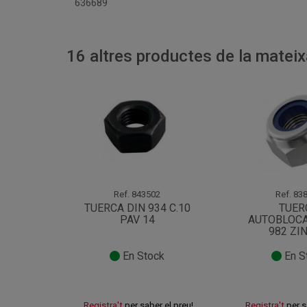
636689
16 altres productes de la mateix
Ref.
843502
Ref.
838
TUERCA DIN 934 C.10
TUER
PAV 14
AUTOBLOCA
982 ZI
En Stock
En S
Registra't
per saber el preu!
Registra't
per s