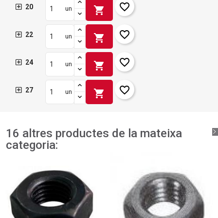
favorite_border
20
shopping_cart
un
favorite_border
22
shopping_cart
un
favorite_border
24
shopping_cart
un
favorite_border
27
shopping_cart
un
16 altres productes de la mateixa
categoria: