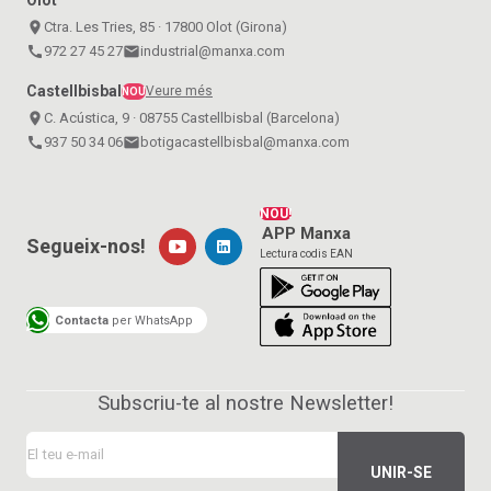
place
Ctra. Les Tries, 85 · 17800 Olot (Girona)
call
972 27 45 27
email
industrial@manxa.com
Castellbisbal
Veure més
NOU
place
C. Acústica, 9 · 08755 Castellbisbal (Barcelona)
call
937 50 34 06
email
botigacastellbisbal@manxa.com
NOU!
APP Manxa
Segueix-nos!
Lectura codis EAN
Contacta
per WhatsApp
Subscriu-te al nostre Newsletter!