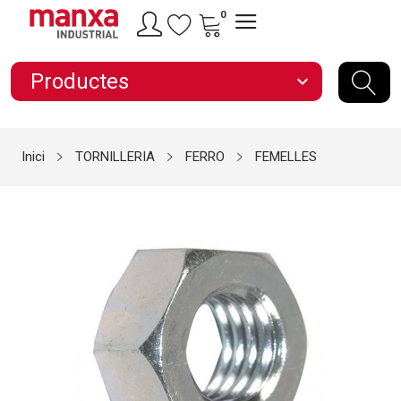
0
Productes
expand_more
Inici
TORNILLERIA
FERRO
FEMELLES