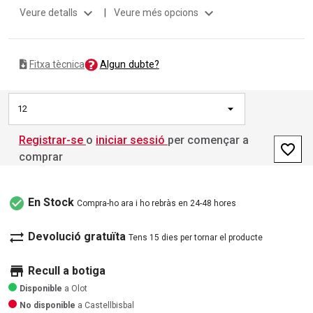
expand_more
expand_more
Veure detalls
|
Veure més opcions
Algun dubte?
Fitxa tècnica
12
Registrar-se
o
iniciar sessió
per començar a
favorite_border
comprar
check_circle
En Stock
Compra-ho ara i ho rebràs en 24-48 hores
sync_alt
Devolució gratuïta
Tens 15 dies per tornar el producte
store
Recull a botiga
Disponible
a Olot
No disponible
a Castellbisbal