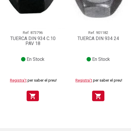
Ref.
873796
Ref.
901182
TUERCA DIN 934 C.10
TUERCA DIN 934 24
PAV 18
En Stock
En Stock
Registra't
per saber el preu!
Registra't
per saber el preu!
shopping_cart
shopping_cart