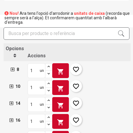
Nou!
Ara tens l'opció d'arrodonir a
unitats de caixa
(recorda que
sempre serà a l'alça). Et confirmarem quantitat amb l'albarà
d'entrega.
Opcions
Accions
×
Crear una llista de desitjos
favorite_border
8
×
shopping_cart
un
Connectar-se
favorite_border
×
10
shopping_cart
un
Afegir a la llista de desitjos
Nom de la llista de desitjos
Cal que connecteu per a desar els productes a la vostra
llista de desitjos.
favorite_border
14
add_circle_outline
Crear una llista nova
shopping_cart
un
Connectar-se
Cancel·lar
Crear una llista de desitjos
Cancel·lar
favorite_border
16
shopping_cart
un