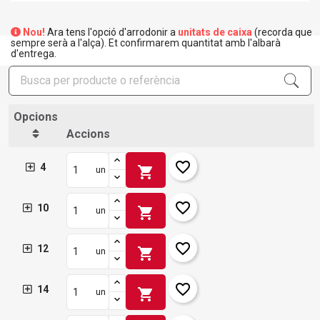
Nou!
Ara tens l'opció d'arrodonir a
unitats de caixa
(recorda que
sempre serà a l'alça). Et confirmarem quantitat amb l'albarà
d'entrega.
Opcions
Accions
favorite_border
4
shopping_cart
un
favorite_border
10
shopping_cart
un
×
Crear una llista de desitjos
×
Connectar-se
favorite_border
12
shopping_cart
un
×
Afegir a la llista de desitjos
Nom de la llista de desitjos
Cal que connecteu per a desar els productes a la vostra
favorite_border
14
llista de desitjos.
shopping_cart
un
add_circle_outline
Crear una llista nova