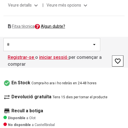
expand_more
expand_more
Veure detalls
|
Veure més opcions
Algun dubte?
Fitxa tècnica
8
Registrar-se
o
iniciar sessió
per començar a
favorite_border
comprar
check_circle
En Stock
Compra-ho ara i ho rebràs en 24-48 hores
sync_alt
Devolució gratuïta
Tens 15 dies per tornar el producte
store
Recull a botiga
Disponible
a Olot
No disponible
a Castellbisbal