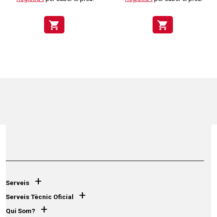
shopping_cart
shopping_cart
+
Serveis
+
Serveis Tècnic Oficial
+
Qui Som?