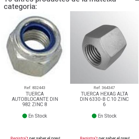
categoria:
Ref.
832443
Ref.
364347
TUERCA
TUERCA HEXAG ALTA
AUTOBLOCANTE DIN
DIN 6330-B C.10 ZINC
982 ZINC 8
6
En Stock
En Stock
Registra't
per saber el preu!
Registra't
per saber el preu!