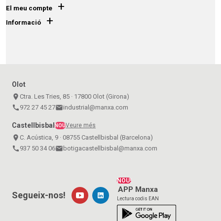
+
El meu compte
+
Informació
Olot
place
Ctra. Les Tries, 85 · 17800 Olot (Girona)
call
972 27 45 27
email
industrial@manxa.com
Castellbisbal
Veure més
NOU
place
C. Acústica, 9 · 08755 Castellbisbal (Barcelona)
call
937 50 34 06
email
botigacastellbisbal@manxa.com
NOU!
APP Manxa
Segueix-nos!
Lectura codis EAN