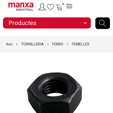
0
Productes
expand_more
Inici
TORNILLERIA
FERRO
FEMELLES