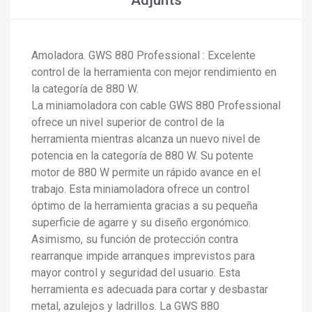
Adjunts
Amoladora. GWS 880 Professional : Excelente
control de la herramienta con mejor rendimiento en
la categoría de 880 W.
La miniamoladora con cable GWS 880 Professional
×
Crear una llista de desitjos
×
ofrece un nivel superior de control de la
Connectar-se
herramienta mientras alcanza un nuevo nivel de
potencia en la categoría de 880 W. Su potente
×
Afegir a la llista de desitjos
Nom de la llista de desitjos
Cal que connecteu per a desar els productes a la vostra
motor de 880 W permite un rápido avance en el
llista de desitjos.
trabajo. Esta miniamoladora ofrece un control
add_circle_outline
Crear una llista nova
óptimo de la herramienta gracias a su pequeña
Connectar-se
Cancel·lar
superficie de agarre y su diseño ergonómico.
Crear una llista de desitjos
Cancel·lar
Asimismo, su función de protección contra
rearranque impide arranques imprevistos para
mayor control y seguridad del usuario. Esta
herramienta es adecuada para cortar y desbastar
metal, azulejos y ladrillos. La GWS 880