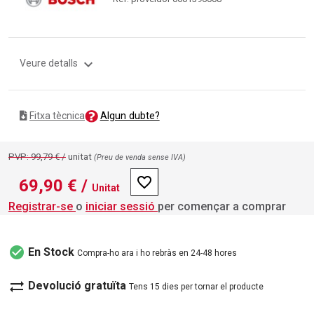
expand_more
Veure detalls
Algun dubte?
Fitxa tècnica
PVP: 99,79 € /
unitat
(Preu de venda sense IVA)
favorite_border
69,90 €
/
Unitat
Registrar-se
o
iniciar sessió
per començar a comprar
check_circle
En Stock
Compra-ho ara i ho rebràs en 24-48 hores
sync_alt
Devolució gratuïta
Tens 15 dies per tornar el producte