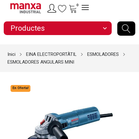
0
Productes
expand_more
Inici
EINA ELECTROPORTÀTIL
ESMOLADORES
ESMOLADORES ANGULARS MINI
En Oferta!