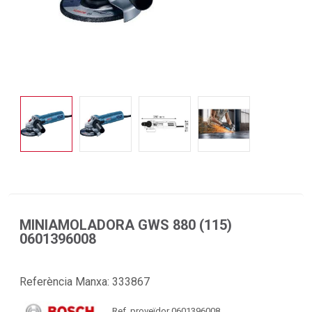
MINIAMOLADORA GWS 880 (115)
0601396008
Referència Manxa:
333867
Ref. proveïdor 0601396008