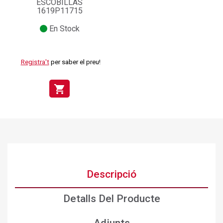
ESCOBILLAS
1619P11715
En Stock
Registra't
per saber el preu!
shopping_cart
Descripció
Detalls Del Producte