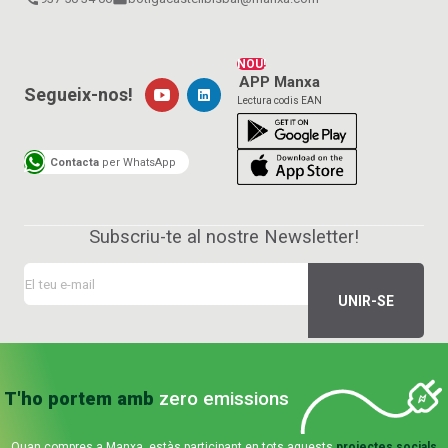
NOU!
APP Manxa
Segueix-nos!
Lectura codis EAN
Contacta
per WhatsApp
Subscriu-te al nostre Newsletter!
T'ho portem amb
zero emissions
Quan compres a Manxa, estàs participant en tots aquests
projectes socials