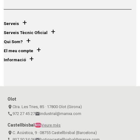
+
Serveis
+
Serveis Tècnic Oficial
+
Qui Som?
+
El meu compte
+
Informació
Olot
place
Ctra. Les Tries, 85 · 17800 Olot (Girona)
call
972 27 45 27
email
industrial@manxa.com
Castellbisbal
Veure més
NOU
place
C. Acústica, 9 · 08755 Castellbisbal (Barcelona)
call
937 50 34 06
email
botigacastellbisbal@manxa.com