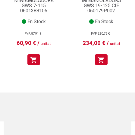
MINIAMOLADORA
MINIAMOLADORA
GWS 7-115
GWS 19-125 CIE
0601388106
060179P002
En Stock
En Stock
PVP:87,91 €
PVP:320,76 €
60,90 € /
234,00 € /
unitat
unitat
shopping_cart
shopping_cart