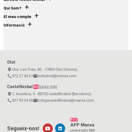
+
Qui Som?
+
El meu compte
+
Informació
Olot
place
Ctra. Les Tries, 85 · 17800 Olot (Girona)
call
972 27 45 27
email
industrial@manxa.com
Castellbisbal
Veure més
NOU
place
C. Acústica, 9 · 08755 Castellbisbal (Barcelona)
call
937 50 34 06
email
botigacastellbisbal@manxa.com
NOU!
APP Manxa
Segueix-nos!
Lectura codis EAN