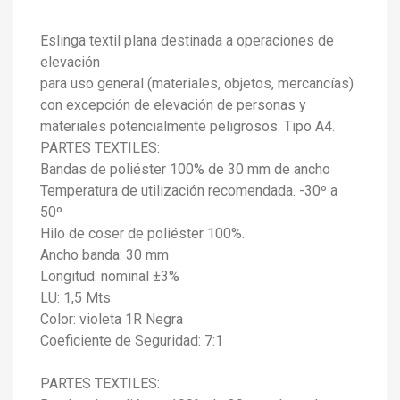
Eslinga textil plana destinada a operaciones de
elevación
para uso general (materiales, objetos, mercancías)
con excepción de elevación de personas y
materiales potencialmente peligrosos. Tipo A4.
PARTES TEXTILES:
Bandas de poliéster 100% de 30 mm de ancho
Temperatura de utilización recomendada. -30º a
50º
Hilo de coser de poliéster 100%.
Ancho banda: 30 mm
Longitud: nominal ±3%
×
LU: 1,5 Mts
Crear una llista de desitjos
×
Connectar-se
Color: violeta 1R Negra
Coeficiente de Seguridad: 7:1
×
Afegir a la llista de desitjos
Nom de la llista de desitjos
Cal que connecteu per a desar els productes a la vostra
llista de desitjos.
PARTES TEXTILES: