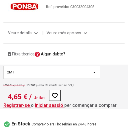
Ref. proveïdor 030032004308
expand_more
expand_more
Veure detalls
|
Veure més opcions
Algun dubte?
Fitxa tècnica
2MT
PVP: 7,00 € /
unitat
(Preu de venda sense IVA)
favorite_border
4,65 €
/
Unitat
Registrar-se
o
iniciar sessió
per començar a comprar
check_circle
En Stock
Compra-ho ara i ho rebràs en 24-48 hores