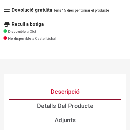
sync_alt
Devolució gratuïta
Tens 15 dies per tornar el producte
store
Recull a botiga
Disponible
a Olot
No disponible
a Castellbisbal
Descripció
Detalls Del Producte
Adjunts