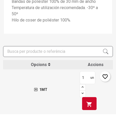
Bandas de poliéster 100% de 30 mm de ancho
add_circle_outline
Crear una llista nova
Temperatura de utilización recomendada. -30º a
Connectar-se
Cancel·lar
Crear una llista de desitjos
Cancel·lar
50º
Hilo de coser de poliéster 100%.
Opcions
Accions
favorite_border
un
1MT
shopping_cart