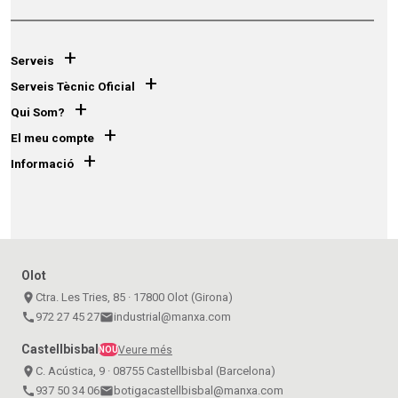
+
Serveis
+
Serveis Tècnic Oficial
+
Qui Som?
+
El meu compte
+
Informació
Olot
place
Ctra. Les Tries, 85 · 17800 Olot (Girona)
call
972 27 45 27
email
industrial@manxa.com
Castellbisbal
Veure més
NOU
place
C. Acústica, 9 · 08755 Castellbisbal (Barcelona)
call
937 50 34 06
email
botigacastellbisbal@manxa.com