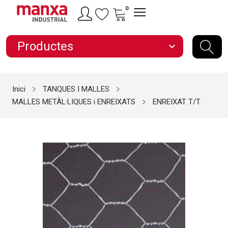
0
Productes
expand_more
Inici
TANQUES I MALLES
MALLES METÀL·LIQUES i ENREIXATS
ENREIXAT T/T