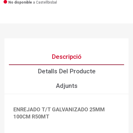
No disponible
a Castellbisbal
Descripció
Detalls Del Producte
Adjunts
ENREJADO T/T GALVANIZADO 25MM
×
Crear una llista de desitjos
100CM R50MT
×
Connectar-se