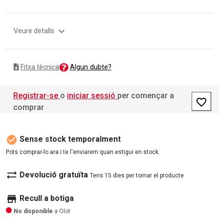
expand_more
Veure detalls
Algun dubte?
Fitxa tècnica
Registrar-se
o
iniciar sessió
per començar a
favorite_border
comprar
check_circle
Sense stock temporalment
Pots comprar-lo ara i te l'enviarem quan estigui en stock.
sync_alt
Devolució gratuïta
Tens 15 dies per tornar el producte
store
Recull a botiga
No disponible
a Olot