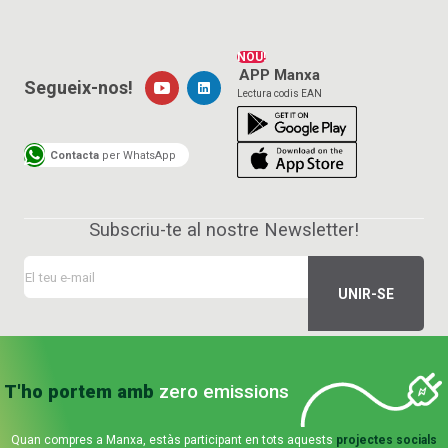
NOU!
APP Manxa
Segueix-nos!
Lectura codis EAN
Contacta
per WhatsApp
Subscriu-te al nostre Newsletter!
T'ho portem amb
zero emissions
Quan compres a Manxa, estàs participant en tots aquests
projectes socials