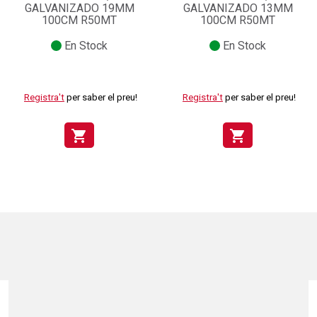
GALVANIZADO 19MM
GALVANIZADO 13MM
100CM R50MT
100CM R50MT
En Stock
En Stock
Registra't
per saber el preu!
Registra't
per saber el preu!
shopping_cart
shopping_cart