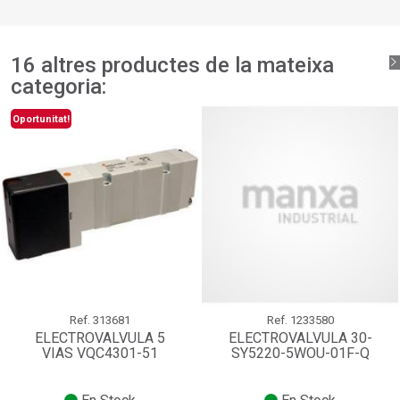
add_circle_outline
Crear una llista nova
Connectar-se
Cancel·lar
Crear una llista de desitjos
Cancel·lar
16 altres productes de la mateixa
categoria:
Oportunitat!
Ref.
313681
Ref.
1233580
ELECTROVALVULA 5
ELECTROVALVULA 30-
VIAS VQC4301-51
SY5220-5WOU-01F-Q