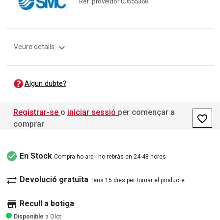
Ref. proveïdor 00555368
expand_more
Veure detalls
Algun dubte?
Registrar-se
o
iniciar sessió
per començar a
favorite_border
comprar
check_circle
En Stock
Compra-ho ara i ho rebràs en 24-48 hores
sync_alt
Devolució gratuïta
Tens 15 dies per tornar el producte
store
Recull a botiga
Disponible
a Olot