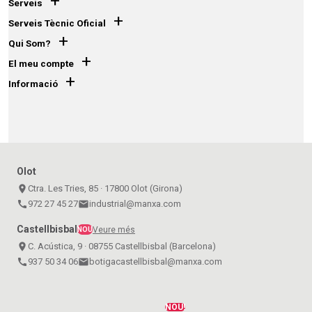
+
Serveis
+
Serveis Tècnic Oficial
+
Qui Som?
+
El meu compte
+
Informació
Olot
place
Ctra. Les Tries, 85 · 17800 Olot (Girona)
call
972 27 45 27
email
industrial@manxa.com
Castellbisbal
Veure més
NOU
place
C. Acústica, 9 · 08755 Castellbisbal (Barcelona)
call
937 50 34 06
email
botigacastellbisbal@manxa.com
NOU!