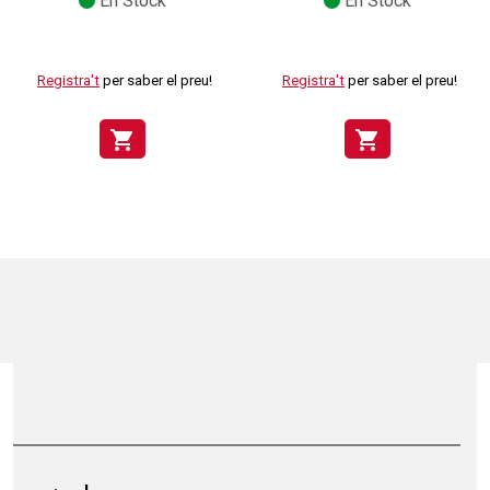
En Stock
En Stock
Registra't
per saber el preu!
Registra't
per saber el preu!
shopping_cart
shopping_cart