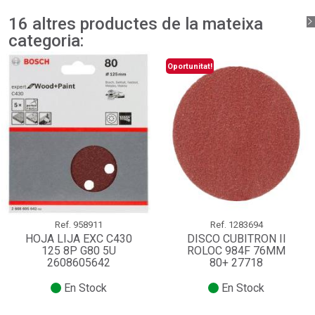
16 altres productes de la mateixa
categoria:
Oportunitat!
Ref.
958911
Ref.
1283694
HOJA LIJA EXC C430
DISCO CUBITRON II
125 8P G80 5U
ROLOC 984F 76MM
2608605642
80+ 27718
En Stock
En Stock