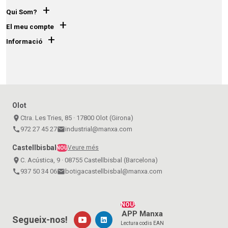
+
Qui Som?
+
El meu compte
+
Informació
Olot
place
Ctra. Les Tries, 85 · 17800 Olot (Girona)
call
972 27 45 27
email
industrial@manxa.com
Castellbisbal
Veure més
NOU
place
C. Acústica, 9 · 08755 Castellbisbal (Barcelona)
call
937 50 34 06
email
botigacastellbisbal@manxa.com
NOU!
APP Manxa
Segueix-nos!
Lectura codis EAN