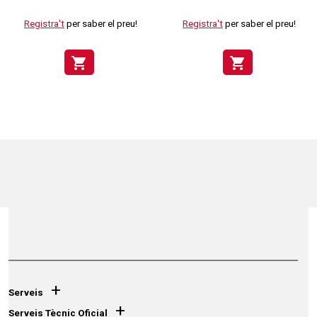
Registra't
per saber el preu!
Registra't
per saber el preu!
shopping_cart
shopping_cart
+
Serveis
+
Serveis Tècnic Oficial