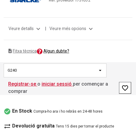
expand_more
expand_more
Veure detalls
|
Veure més opcions
Algun dubte?
Fitxa tècnica
G240
Registrar-se
o
iniciar sessió
per començar a
favorite_border
comprar
check_circle
En Stock
Compra-ho ara i ho rebràs en 24-48 hores
sync_alt
Devolució gratuïta
Tens 15 dies per tornar el producte