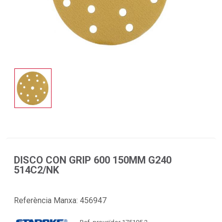
DISCO CON GRIP 600 150MM G240
514C2/NK
Referència Manxa:
456947
Ref. proveïdor 175105 2