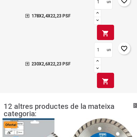
favorite_border
un
178X2,4X22,23 PSF
shopping_cart
favorite_border
un
230X2,6X22,23 PSF
shopping_cart
12 altres productes de la mateixa
categoria:
Oferta!