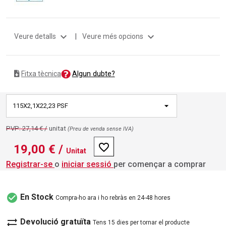
expand_more
expand_more
Veure detalls
|
Veure més opcions
Algun dubte?
Fitxa tècnica
115X2,1X22,23 PSF
PVP: 27,14 € /
unitat
(Preu de venda sense IVA)
favorite_border
19,00 €
/
Unitat
Registrar-se
o
iniciar sessió
per començar a comprar
check_circle
En Stock
Compra-ho ara i ho rebràs en 24-48 hores
sync_alt
Devolució gratuïta
Tens 15 dies per tornar el producte