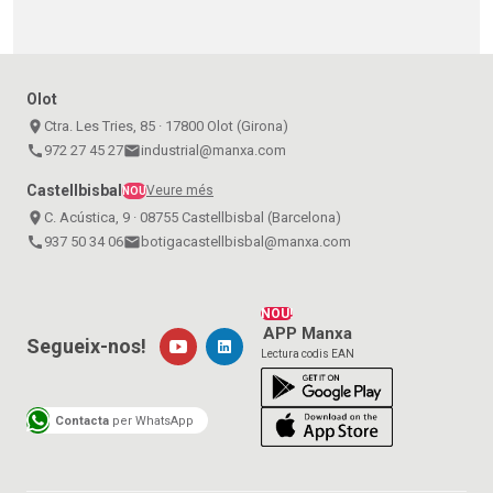
Olot
place
Ctra. Les Tries, 85 · 17800 Olot (Girona)
call
972 27 45 27
email
industrial@manxa.com
Castellbisbal
Veure més
NOU
place
C. Acústica, 9 · 08755 Castellbisbal (Barcelona)
call
937 50 34 06
email
botigacastellbisbal@manxa.com
NOU!
APP Manxa
Segueix-nos!
Lectura codis EAN
Contacta
per WhatsApp