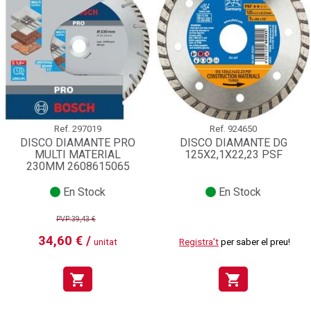
Ref.
297019
Ref.
924650
DISCO DIAMANTE PRO
DISCO DIAMANTE DG
MULTI MATERIAL
125X2,1X22,23 PSF
230MM 2608615065
En Stock
En Stock
PVP:39,43 €
34,60 € /
unitat
Registra't
per saber el preu!
shopping_cart
shopping_cart