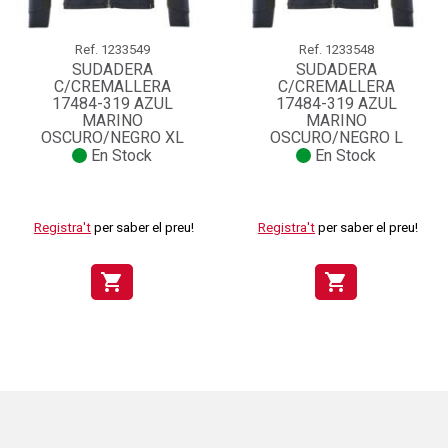
Ref.
1233549
Ref.
1233548
SUDADERA
SUDADERA
C/CREMALLERA
C/CREMALLERA
17484-319 AZUL
17484-319 AZUL
MARINO
MARINO
OSCURO/NEGRO XL
OSCURO/NEGRO L
En Stock
En Stock
Registra't
per saber el preu!
Registra't
per saber el preu!
shopping_cart
shopping_cart