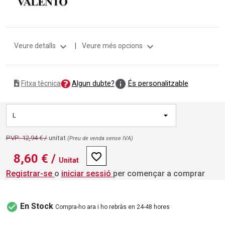
expand_more
expand_more
Veure detalls
|
Veure més opcions
info
Algun dubte?
És personalitzable
Fitxa tècnica
L
PVP: 12,94 € /
unitat
(Preu de venda sense IVA)
favorite_border
8,60 €
/
Unitat
Registrar-se
o
iniciar sessió
per començar a comprar
check_circle
En Stock
Compra-ho ara i ho rebràs en 24-48 hores