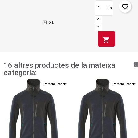
favorite_border
un
XL
shopping_cart
16 altres productes de la mateixa
categoria:
Personalitzable
Personalitzable