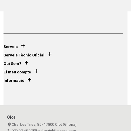
+
Serveis
+
Serveis Tècnic Oficial
+
Qui Som?
+
El meu compte
+
Informació
Olot
place
Ctra. Les Tries, 85 · 17800 Olot (Girona)
call
972 27 45 27
email
industrial@manxa.com