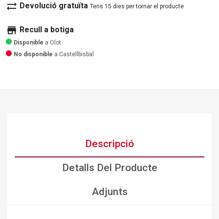
sync_alt
Devolució gratuïta
Tens 15 dies per tornar el producte
store
Recull a botiga
Disponible
a Olot
No disponible
a Castellbisbal
Descripció
Detalls Del Producte
Adjunts