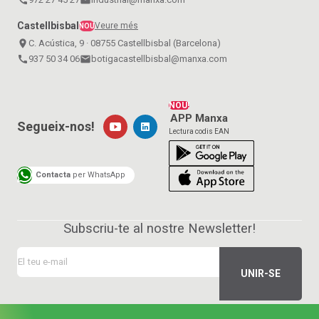
Castellbisbal
Veure més
NOU
place
C. Acústica, 9 · 08755 Castellbisbal (Barcelona)
call
937 50 34 06
email
botigacastellbisbal@manxa.com
NOU!
APP Manxa
Segueix-nos!
Lectura codis EAN
Contacta
per WhatsApp
Subscriu-te al nostre Newsletter!