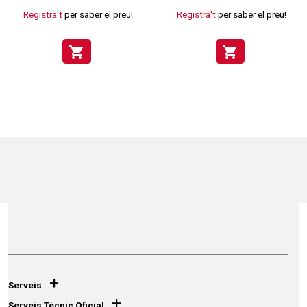
Registra't
per saber el preu!
Registra't
per saber el preu!
shopping_cart
shopping_cart
+
Serveis
+
Serveis Tècnic Oficial