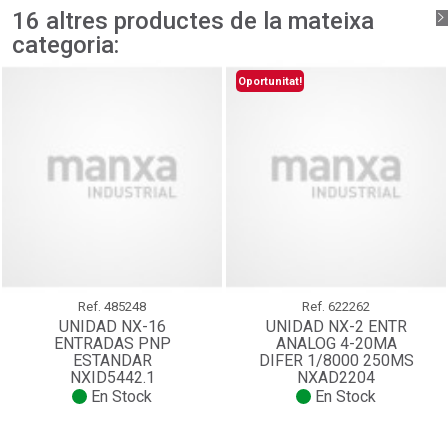
add_circle_outline
Crear una llista nova
16 altres productes de la mateixa
Connectar-se
Cancel·lar
categoria:
Crear una llista de desitjos
Cancel·lar
Oportunitat!
Ref.
485248
Ref.
622262
UNIDAD NX-16
UNIDAD NX-2 ENTR
ENTRADAS PNP
ANALOG 4-20MA
ESTANDAR
DIFER 1/8000 250ΜS
NXID5442.1
NXAD2204
En Stock
En Stock