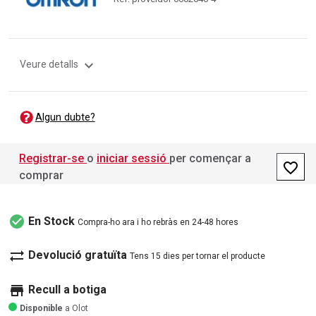
expand_more
Veure detalls
Algun dubte?
Registrar-se
o
iniciar sessió
per començar a
favorite_border
comprar
check_circle
En Stock
Compra-ho ara i ho rebràs en 24-48 hores
sync_alt
Devolució gratuïta
Tens 15 dies per tornar el producte
store
Recull a botiga
Disponible
a Olot