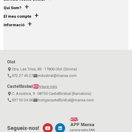
+
Qui Som?
+
El meu compte
+
Informació
Olot
place
Ctra. Les Tries, 85 · 17800 Olot (Girona)
call
972 27 45 27
email
industrial@manxa.com
Castellbisbal
Veure més
NOU
place
C. Acústica, 9 · 08755 Castellbisbal (Barcelona)
call
937 50 34 06
email
botigacastellbisbal@manxa.com
NOU!
APP Manxa
Segueix-nos!
Lectura codis EAN