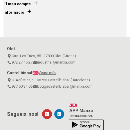
+
El meu compte
+
Informació
Olot
place
Ctra. Les Tries, 85 · 17800 Olot (Girona)
call
972 27 45 27
email
industrial@manxa.com
Castellbisbal
Veure més
NOU
place
C. Acústica, 9 · 08755 Castellbisbal (Barcelona)
call
937 50 34 06
email
botigacastellbisbal@manxa.com
NOU!
APP Manxa
Segueix-nos!
Lectura codis EAN