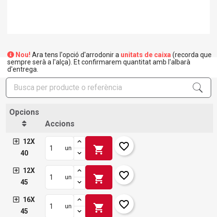
Nou!
Ara tens l'opció d'arrodonir a
unitats de caixa
(recorda que
sempre serà a l'alça). Et confirmarem quantitat amb l'albarà
d'entrega.
Opcions
Accions
12X
favorite_border
×
shopping_cart
un
Crear una llista de desitjos
40
×
Connectar-se
12X
favorite_border
shopping_cart
un
×
45
Afegir a la llista de desitjos
Nom de la llista de desitjos
Cal que connecteu per a desar els productes a la vostra
llista de desitjos.
16X
favorite_border
shopping_cart
un
add_circle_outline
Crear una llista nova
45