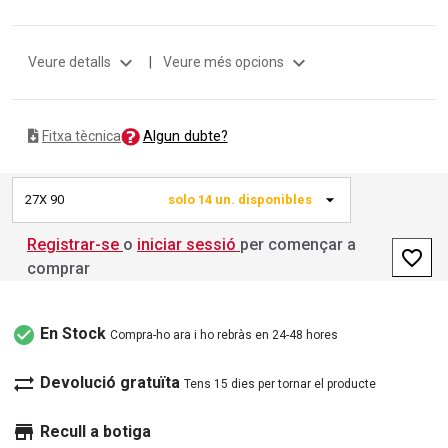
expand_more
expand_more
Veure detalls
|
Veure més opcions
Algun dubte?
Fitxa tècnica
27X 90
solo 14 un. disponibles
Registrar-se
o
iniciar sessió
per començar a
favorite_border
comprar
check_circle
En Stock
Compra-ho ara i ho rebràs en 24-48 hores
sync_alt
Devolució gratuïta
Tens 15 dies per tornar el producte
store
Recull a botiga