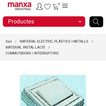
0
Productes
expand_more
Inici
MATERIAL ELÈCTRIC, PLÀSTICS I METALLS
MATERIAL INSTAL·LACIÓ
COMMUTADORS I INTERRUPTORS