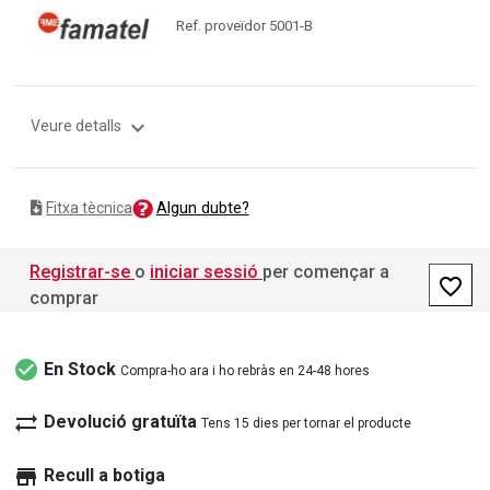
Ref. proveïdor 5001-B
expand_more
Veure detalls
Algun dubte?
Fitxa tècnica
Registrar-se
o
iniciar sessió
per començar a
favorite_border
comprar
check_circle
En Stock
Compra-ho ara i ho rebràs en 24-48 hores
sync_alt
Devolució gratuïta
Tens 15 dies per tornar el producte
store
Recull a botiga