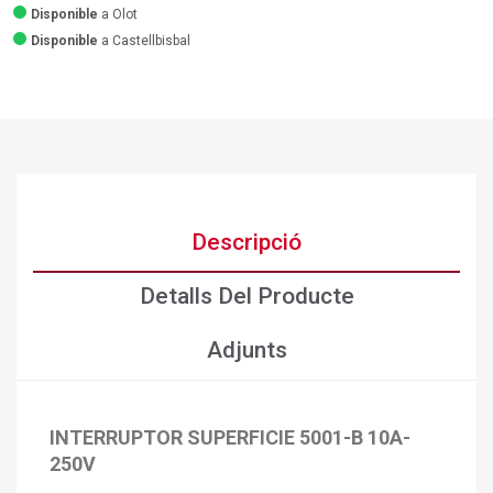
Disponible
a Olot
Disponible
a Castellbisbal
Descripció
Detalls Del Producte
Adjunts
×
INTERRUPTOR SUPERFICIE 5001-B 10A-
Crear una llista de desitjos
×
Connectar-se
250V