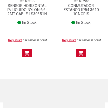
Ref.
697139
Ref.
636952
SENSOR HORIZONTAL
CONMUTADOR
P/LIQUIDO NYLON 6,6-
ESTANCO IP54 3610
2MT CABLE LS30351N
10A GRIS
En Stock
En Stock
Registra't
per saber el preu!
Registra't
per saber el preu!
shopping_cart
shopping_cart