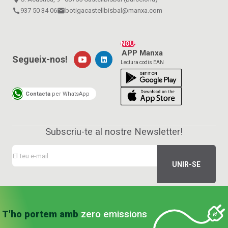
call
937 50 34 06
email
botigacastellbisbal@manxa.com
NOU!
APP Manxa
Segueix-nos!
Lectura codis EAN
Contacta
per WhatsApp
Subscriu-te al nostre Newsletter!
T'ho portem amb
zero emissions