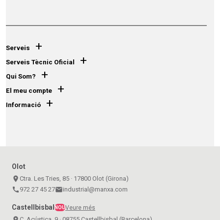
+
Serveis
+
Serveis Tècnic Oficial
+
Qui Som?
+
El meu compte
+
Informació
Olot
place
Ctra. Les Tries, 85 · 17800 Olot (Girona)
call
972 27 45 27
email
industrial@manxa.com
Castellbisbal
Veure més
NOU
place
C. Acústica, 9 · 08755 Castellbisbal (Barcelona)